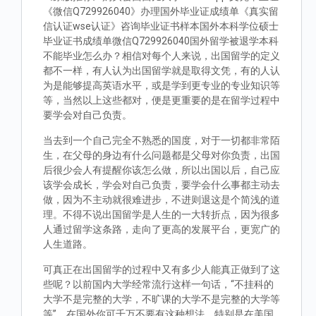
《微信Q729926040》办理国外毕业证成绩单《真实留
信认证wse认证》咨询毕业证书样本国外本科学位硕士
毕业证书成绩单微信Q729926040国外留学被退学本科
不能毕业怎么办？相信对每个人来说，出国留学的定义
都不一样，有人认为出国留学就是取得文凭，有的人认
为是能够提高英语水平，或是学到更专业的专业知识等
等，当然以上这些都对，便是更重要的是在留学过程中
要学会对自己负责。
当去到一个自己完全不熟悉的国度，对于一切都非常陌
生，在父母的身边有什么问题都是父母对你负责，出国
后很少会人有提醒你该怎么做，所以出国以后，自己应
该学会成长，学会对自己负责，要学会什么事都主动去
做，因为不主动就很难进步，不进则退这是个简浅的道
理。不得不说出国留学是人生的一大转折点，因为很多
人通过留学这条路，走向了更高的发展平台，更宽广的
人生道路。
可真正在出国留学的过程中又有多少人能真正做到了这
些呢？以前国内大学经常流行这样一句话，“不挂科的
大学不是完整的大学，不旷课的大学不是完整的大学等
等”。在国外你可千万不要有这种想法，特别是在美国