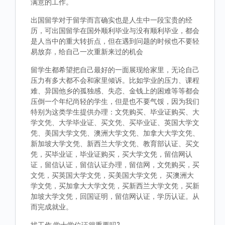
满意的工作。
出国留学对于留学而言确实也是人生中一段宝贵的经
历，可出国留学在国外顺利毕业与没有顺利毕业，都会
是人当中的重大转折点，但在遇到问题的时候也不要轻
易放弃，给自己一次重新来过的机会
留学生都希望把自己最好的一面展现给家里，无论自己
压力有多大都不会和家里倾诉。比如学业的压力、课程
难、异国他乡的孤独感、失恋、金钱上的困难等等都会
压倒一个年纪尚轻的学生，但是也不要气馁，因为我们
特别为这类学生提供办理：文凭购买、毕业证购买、大
学文凭、大学毕业证、买文凭、买毕业证、英国大学文
凭、美国大学文凭、澳洲大学文凭、加拿大大学文凭、
新加坡大学文凭、新西兰大学文凭、教育部认证、买文
凭，买毕业证，毕业证购买，买大学文凭，留信网认
证，留信认证，留信认证办理，留信网，文凭购买，买
文凭，买英国大学文凭，买美国大学文凭， 买澳洲大
学文凭，买加拿大大学文凭，买新西兰大学文凭，买新
加坡大学文凭，回国证明，留信网认证，学历认证。从
而完成就业。