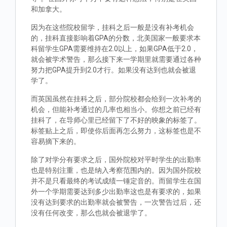
和加拿大。
因为在这些院校留学，挂科之后一般是没有补考机会
的，挂科直接影响着GPA的分数，北美国家一般要求本
科留学生GPA需要维持在2.0以上，如果GPA低于2.0，
就会被学术警告，那么接下来一学期里就需要通过各种
努力把GPA提升到2.0才行。如果没有达到也就会被退
学了。
而英国虽然在挂科之后，部分院校都会给到一次补考的
机会，但能补考通过的几率也相当小。你想之前已经有
挂科了，在导师心里已经留下了不好的映象的标签了。
标签贴上之后，即使你后面再怎么努力，这标签也是不
容易摘下来的。
除了对学分有要求之后，国外院校对平时学生的出勤率
也是特别注重，也是纳入考察范围内的。因为国外院校
并不是只看最终的考试成绩一锤定音的。而留学生在国
外一个学期需要达到多少出勤率这也是有要求的，如果
没有达到要求的出勤率就会被警告，一次警告过后，还
没有任何改变，那么也就会被退学了。