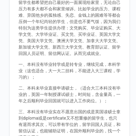
留学生都希望把自己最好的一面展现给家里，无论自己
压力有多大都不会和家里倾诉。比如学业的压力、课程
难、异国他乡的孤独感、失恋、金钱上的困难等等都会
压倒一个年纪尚轻的学生，但是也不要气馁，因为我们
特别为这类学生提供办理：文凭购买、毕业证购买、大
学文凭、大学毕业证、买文凭、买毕业证、英国大学文
凭、美国大学文凭、澳洲大学文凭、加拿大大学文凭、
新加坡大学文凭、新西兰大学文凭、教育部认证、留学
回国人员证明、留信网认证。从而完成就业。
一、本科没有毕业转学或是转专业，继续完成，本科学
业（这也适合，大一大二挂科，不能进入大三课程，学
习的）；
二、本科未毕业直接申请硕士，（适合大三本科没有毕
业的，英国一年制授课试硕士，时间短，含金量高，一
年之后顺利毕业回国就可以进入工作岗位。）；
三、本科没有毕业实在不愿意出国的或是英国读硕士拿
到diploma或是certificate又不想重修的留学生，也只
有退而求其次，可以带有学位的，留学回国人员证，和
留信认证，也能辅助证明，在国外顺利毕业的，找一个