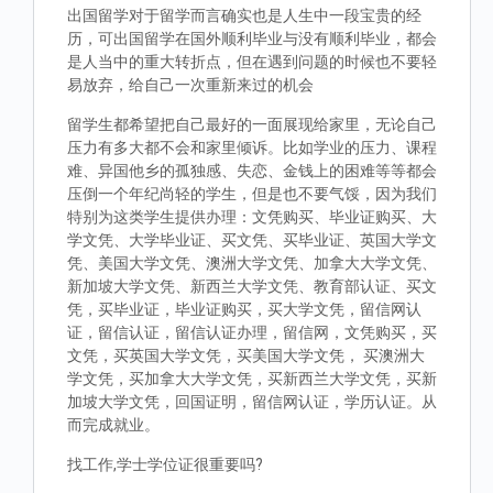
出国留学对于留学而言确实也是人生中一段宝贵的经
历，可出国留学在国外顺利毕业与没有顺利毕业，都会
是人当中的重大转折点，但在遇到问题的时候也不要轻
易放弃，给自己一次重新来过的机会
留学生都希望把自己最好的一面展现给家里，无论自己
压力有多大都不会和家里倾诉。比如学业的压力、课程
难、异国他乡的孤独感、失恋、金钱上的困难等等都会
压倒一个年纪尚轻的学生，但是也不要气馁，因为我们
特别为这类学生提供办理：文凭购买、毕业证购买、大
学文凭、大学毕业证、买文凭、买毕业证、英国大学文
凭、美国大学文凭、澳洲大学文凭、加拿大大学文凭、
新加坡大学文凭、新西兰大学文凭、教育部认证、买文
凭，买毕业证，毕业证购买，买大学文凭，留信网认
证，留信认证，留信认证办理，留信网，文凭购买，买
文凭，买英国大学文凭，买美国大学文凭， 买澳洲大
学文凭，买加拿大大学文凭，买新西兰大学文凭，买新
加坡大学文凭，回国证明，留信网认证，学历认证。从
而完成就业。
找工作,学士学位证很重要吗?