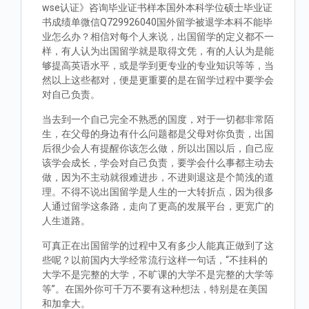
wse认证》咨询毕业证书样本国外本科学位硕士毕业证
书成绩单微信Q729926040国外留学被退学本科不能毕
业怎么办？相信对每个人来说，出国留学的定义都不一
样，有人认为出国留学就是取得文凭，有的人认为是能
够提高英语水平，或是学到更专业的专业知识等等，当
然以上这些都对，便是更重要的是在留学过程中要学会
对自己负责。
当去到一个自己完全不熟悉的国度，对于一切都非常陌
生，在父母的身边有什么问题都是父母对你负责，出国
后很少会人有提醒你该怎么做，所以出国以后，自己应
该学会成长，学会对自己负责，要学会什么事都主动去
做，因为不主动就很难进步，不进则退这是个简浅的道
理。不得不说出国留学是人生的一大转折点，因为很多
人通过留学这条路，走向了更高的发展平台，更宽广的
人生道路。
可真正在出国留学的过程中又有多少人能真正做到了这
些呢？以前国内大学经常流行这样一句话，“不挂科的
大学不是完整的大学，不旷课的大学不是完整的大学等
等”。在国外你可千万不要有这种想法，特别是在美国
和加拿大。