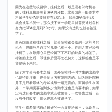
因为在这些院校留学，挂科之后一般是没有补考机会
的，挂科直接影响着GPA的分数，北美国家一般要求本
科留学生GPA需要维持在2.0以上，如果GPA低于2.0，
就会被学术警告，那么接下来一学期里就需要通过各种
努力把GPA提升到2.0才行。如果没有达到也就会被退
学了。
而英国虽然在挂科之后，部分院校都会给到一次补考的
机会，但能补考通过的几率也相当小。你想之前已经有
挂科了，在导师心里已经留下了不好的映象的标签了。
标签贴上之后，即使你后面再怎么努力，这标签也是不
容易摘下来的。
除了对学分有要求之后，国外院校对平时学生的出勤率
也是特别注重，也是纳入考察范围内的。因为国外院校
并不是只看最终的考试成绩一锤定音的。而留学生在国
外一个学期需要达到多少出勤率这也是有要求的，如果
没有达到要求的出勤率就会被警告，一次警告过后，还
没有任何改变，那么也就会被退学了。
留学生都希望把自己最好的一面展现给家里，无论自己