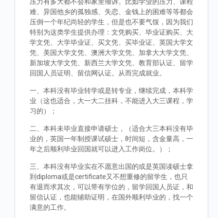
压力有多大都不会和家里倾诉。比如学业的压力、课程
难、异国他乡的孤独感、失恋、金钱上的困难等等都会
压倒一个年纪尚轻的学生，但是也不要气馁，因为我们
特别为这类学生提供办理：文凭购买、毕业证购买、大
学文凭、大学毕业证、买文凭、买毕业证、英国大学文
凭、美国大学文凭、澳洲大学文凭、加拿大大学文凭、
新加坡大学文凭、新西兰大学文凭、教育部认证、留学
回国人员证明、留信网认证。从而完成就业。
一、本科没有毕业转学或是转专业，继续完成，本科学
业（这也适合，大一大二挂科，不能进入大三课程，学
习的）；
二、本科未毕业直接申请硕士，（适合大三本科没有毕
业的，英国一年制授课试硕士，时间短，含金量高，一
年之后顺利毕业回国就可以进入工作岗位。）；
三、本科没有毕业实在不愿意出国的或是英国读硕士拿
到diploma或是certificate又不想重修的留学生，也只
有退而求其次，可以带有学位的，留学回国人员证，和
留信认证，也能辅助证明，在国外顺利毕业的，找一个
满意的工作。