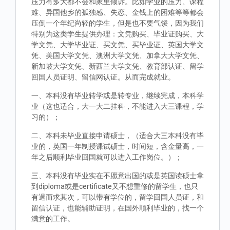
压力有多大都不会和家里倾诉。比如学业的压力、课程
难、异国他乡的孤独感、失恋、金钱上的困难等等都会
压倒一个年纪尚轻的学生，但是也不要气馁，因为我们
特别为这类学生提供办理：文凭购买、毕业证购买、大
学文凭、大学毕业证、买文凭、买毕业证、英国大学文
凭、美国大学文凭、澳洲大学文凭、加拿大大学文凭、
新加坡大学文凭、新西兰大学文凭、教育部认证、留学
回国人员证明、留信网认证。从而完成就业。
一、本科没有毕业转学或是转专业，继续完成，本科学
业（这也适合，大一大二挂科，不能进入大三课程，学
习的）；
二、本科未毕业直接申请硕士，（适合大三本科没有毕
业的，英国一年制授课试硕士，时间短，含金量高，一
年之后顺利毕业回国就可以进入工作岗位。）；
三、本科没有毕业实在不愿意出国的或是英国读硕士拿
到diploma或是certificate又不想重修的留学生，也只
有退而求其次，可以带有学位的，留学回国人员证，和
留信认证，也能辅助证明，在国外顺利毕业的，找一个
满意的工作。