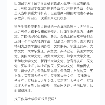
出国留学对于留学而言确实也是人生中一段宝贵的经
历，可出国留学在国外顺利毕业与没有顺利毕业，都会
是人当中的重大转折点，但在遇到问题的时候也不要轻
易放弃，给自己一次重新来过的机会
留学生都希望把自己最好的一面展现给家里，无论自己
压力有多大都不会和家里倾诉。比如学业的压力、课程
难、异国他乡的孤独感、失恋、金钱上的困难等等都会
压倒一个年纪尚轻的学生，但是也不要气馁，因为我们
特别为这类学生提供办理：文凭购买、毕业证购买、大
学文凭、大学毕业证、买文凭、买毕业证、英国大学文
凭、美国大学文凭、澳洲大学文凭、加拿大大学文凭、
新加坡大学文凭、新西兰大学文凭、教育部认证、买文
凭，买毕业证，毕业证购买，买大学文凭，留信网认
证，留信认证，留信认证办理，留信网，文凭购买，买
文凭，买英国大学文凭，买美国大学文凭， 买澳洲大
学文凭，买加拿大大学文凭，买新西兰大学文凭，买新
加坡大学文凭，回国证明，留信网认证，学历认证。从
而完成就业。
找工作,学士学位证很重要吗?