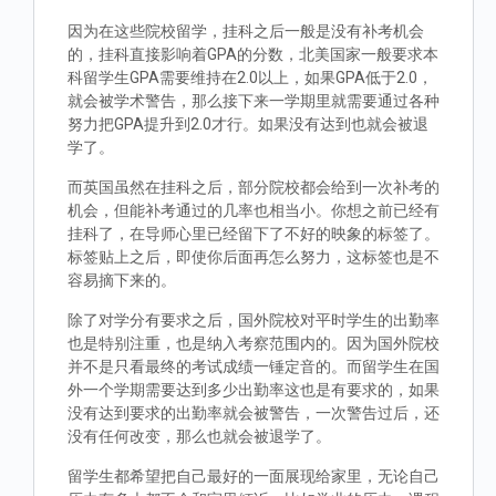
因为在这些院校留学，挂科之后一般是没有补考机会
的，挂科直接影响着GPA的分数，北美国家一般要求本
科留学生GPA需要维持在2.0以上，如果GPA低于2.0，
就会被学术警告，那么接下来一学期里就需要通过各种
努力把GPA提升到2.0才行。如果没有达到也就会被退
学了。
而英国虽然在挂科之后，部分院校都会给到一次补考的
机会，但能补考通过的几率也相当小。你想之前已经有
挂科了，在导师心里已经留下了不好的映象的标签了。
标签贴上之后，即使你后面再怎么努力，这标签也是不
容易摘下来的。
除了对学分有要求之后，国外院校对平时学生的出勤率
也是特别注重，也是纳入考察范围内的。因为国外院校
并不是只看最终的考试成绩一锤定音的。而留学生在国
外一个学期需要达到多少出勤率这也是有要求的，如果
没有达到要求的出勤率就会被警告，一次警告过后，还
没有任何改变，那么也就会被退学了。
留学生都希望把自己最好的一面展现给家里，无论自己