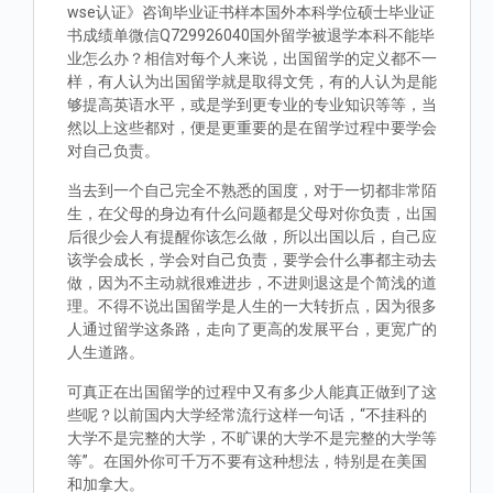
wse认证》咨询毕业证书样本国外本科学位硕士毕业证
书成绩单微信Q729926040国外留学被退学本科不能毕
业怎么办？相信对每个人来说，出国留学的定义都不一
样，有人认为出国留学就是取得文凭，有的人认为是能
够提高英语水平，或是学到更专业的专业知识等等，当
然以上这些都对，便是更重要的是在留学过程中要学会
对自己负责。
当去到一个自己完全不熟悉的国度，对于一切都非常陌
生，在父母的身边有什么问题都是父母对你负责，出国
后很少会人有提醒你该怎么做，所以出国以后，自己应
该学会成长，学会对自己负责，要学会什么事都主动去
做，因为不主动就很难进步，不进则退这是个简浅的道
理。不得不说出国留学是人生的一大转折点，因为很多
人通过留学这条路，走向了更高的发展平台，更宽广的
人生道路。
可真正在出国留学的过程中又有多少人能真正做到了这
些呢？以前国内大学经常流行这样一句话，“不挂科的
大学不是完整的大学，不旷课的大学不是完整的大学等
等”。在国外你可千万不要有这种想法，特别是在美国
和加拿大。