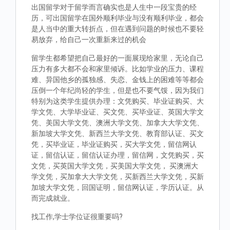
出国留学对于留学而言确实也是人生中一段宝贵的经
历，可出国留学在国外顺利毕业与没有顺利毕业，都会
是人当中的重大转折点，但在遇到问题的时候也不要轻
易放弃，给自己一次重新来过的机会
留学生都希望把自己最好的一面展现给家里，无论自己
压力有多大都不会和家里倾诉。比如学业的压力、课程
难、异国他乡的孤独感、失恋、金钱上的困难等等都会
压倒一个年纪尚轻的学生，但是也不要气馁，因为我们
特别为这类学生提供办理：文凭购买、毕业证购买、大
学文凭、大学毕业证、买文凭、买毕业证、英国大学文
凭、美国大学文凭、澳洲大学文凭、加拿大大学文凭、
新加坡大学文凭、新西兰大学文凭、教育部认证、买文
凭，买毕业证，毕业证购买，买大学文凭，留信网认
证，留信认证，留信认证办理，留信网，文凭购买，买
文凭，买英国大学文凭，买美国大学文凭， 买澳洲大
学文凭，买加拿大大学文凭，买新西兰大学文凭，买新
加坡大学文凭，回国证明，留信网认证，学历认证。从
而完成就业。
找工作,学士学位证很重要吗?