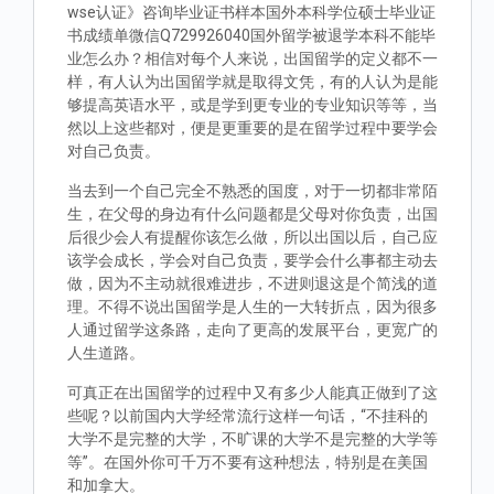
wse认证》咨询毕业证书样本国外本科学位硕士毕业证
书成绩单微信Q729926040国外留学被退学本科不能毕
业怎么办？相信对每个人来说，出国留学的定义都不一
样，有人认为出国留学就是取得文凭，有的人认为是能
够提高英语水平，或是学到更专业的专业知识等等，当
然以上这些都对，便是更重要的是在留学过程中要学会
对自己负责。
当去到一个自己完全不熟悉的国度，对于一切都非常陌
生，在父母的身边有什么问题都是父母对你负责，出国
后很少会人有提醒你该怎么做，所以出国以后，自己应
该学会成长，学会对自己负责，要学会什么事都主动去
做，因为不主动就很难进步，不进则退这是个简浅的道
理。不得不说出国留学是人生的一大转折点，因为很多
人通过留学这条路，走向了更高的发展平台，更宽广的
人生道路。
可真正在出国留学的过程中又有多少人能真正做到了这
些呢？以前国内大学经常流行这样一句话，“不挂科的
大学不是完整的大学，不旷课的大学不是完整的大学等
等”。在国外你可千万不要有这种想法，特别是在美国
和加拿大。