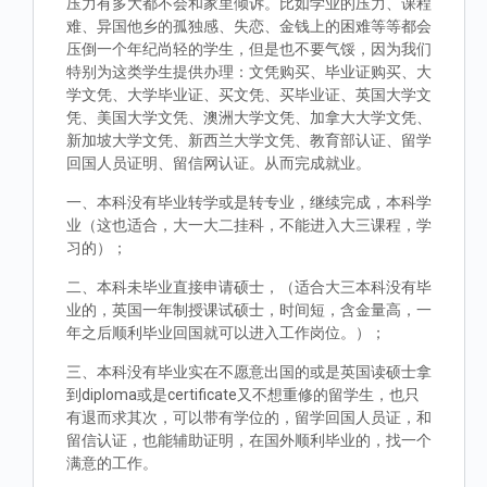
压力有多大都不会和家里倾诉。比如学业的压力、课程
难、异国他乡的孤独感、失恋、金钱上的困难等等都会
压倒一个年纪尚轻的学生，但是也不要气馁，因为我们
特别为这类学生提供办理：文凭购买、毕业证购买、大
学文凭、大学毕业证、买文凭、买毕业证、英国大学文
凭、美国大学文凭、澳洲大学文凭、加拿大大学文凭、
新加坡大学文凭、新西兰大学文凭、教育部认证、留学
回国人员证明、留信网认证。从而完成就业。
一、本科没有毕业转学或是转专业，继续完成，本科学
业（这也适合，大一大二挂科，不能进入大三课程，学
习的）；
二、本科未毕业直接申请硕士，（适合大三本科没有毕
业的，英国一年制授课试硕士，时间短，含金量高，一
年之后顺利毕业回国就可以进入工作岗位。）；
三、本科没有毕业实在不愿意出国的或是英国读硕士拿
到diploma或是certificate又不想重修的留学生，也只
有退而求其次，可以带有学位的，留学回国人员证，和
留信认证，也能辅助证明，在国外顺利毕业的，找一个
满意的工作。