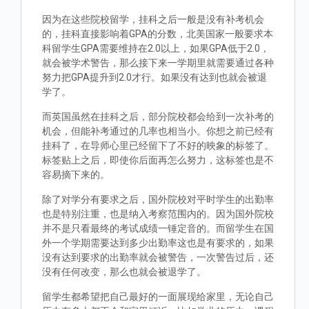
因为在这些院校留学，挂科之后一般是没有补考机会
的，挂科直接影响着GPA的分数，北美国家一般要求本
科留学生GPA需要维持在2.0以上，如果GPA低于2.0，
就会被学术警告，那么接下来一学期里就需要通过各种
努力把GPA提升到2.0才行。如果没有达到也就会被退
学了。
而英国虽然在挂科之后，部分院校都会给到一次补考的
机会，但能补考通过的几率也相当小。你想之前已经有
挂科了，在导师心里已经留下了不好的映象的标签了。
标签贴上之后，即使你后面再怎么努力，这标签也是不
容易摘下来的。
除了对学分有要求之后，国外院校对平时学生的出勤率
也是特别注重，也是纳入考察范围内的。因为国外院校
并不是只看最终的考试成绩一锤定音的。而留学生在国
外一个学期需要达到多少出勤率这也是有要求的，如果
没有达到要求的出勤率就会被警告，一次警告过后，还
没有任何改变，那么也就会被退学了。
留学生都希望把自己最好的一面展现给家里，无论自己