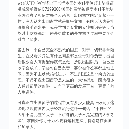
wse认证》咨询毕业证书样本国外本科学位硕士毕业证
书成绩单微信Q729926040国外留学被退学本科不能毕
业怎么办？相信对每个人来说，出国留学的定义都不一
样，有人认为出国留学就是取得文凭，有的人认为是能
够提高英语水平，或是学到更专业的专业知识等等，当
然以上这些都对，便是更重要的是在留学过程中要学会
对自己负责。
当去到一个自己完全不熟悉的国度，对于一切都非常陌
生，在父母的身边有什么问题都是父母对你负责，出国
后很少会人有提醒你该怎么做，所以出国以后，自己应
该学会成长，学会对自己负责，要学会什么事都主动去
做，因为不主动就很难进步，不进则退这是个简浅的道
理。不得不说出国留学是人生的一大转折点，因为很多
人通过留学这条路，走向了更高的发展平台，更宽广的
人生道路。
可真正在出国留学的过程中又有多少人能真正做到了这
些呢？以前国内大学经常流行这样一句话，“不挂科的
大学不是完整的大学，不旷课的大学不是完整的大学等
等”。在国外你可千万不要有这种想法，特别是在美国
和加拿大。