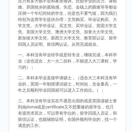
压力有多大都不会和家里倾诉。比如学业的压力、课程
难、异国他乡的孤独感、失恋、金钱上的困难等等都会
压倒一个年纪尚轻的学生，但是也不要气馁，因为我们
特别为这类学生提供办理：文凭购买、毕业证购买、大
学文凭、大学毕业证、买文凭、买毕业证、英国大学文
凭、美国大学文凭、澳洲大学文凭、加拿大大学文凭、
新加坡大学文凭、新西兰大学文凭、教育部认证、留学
回国人员证明、留信网认证。从而完成就业。
一、本科没有毕业转学或是转专业，继续完成，本科学
业（这也适合，大一大二挂科，不能进入大三课程，学
习的）；
二、本科未毕业直接申请硕士，（适合大三本科没有毕
业的，英国一年制授课试硕士，时间短，含金量高，一
年之后顺利毕业回国就可以进入工作岗位。）；
三、本科没有毕业实在不愿意出国的或是英国读硕士拿
到diploma或是certificate又不想重修的留学生，也只
有退而求其次，可以带有学位的，留学回国人员证，和
留信认证，也能辅助证明，在国外顺利毕业的，找一个
满意的工作。