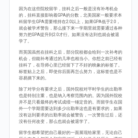
因为在这些院校留学，挂科之后一般是没有补考机会
的，挂科直接影响着GPA的分数，北美国家一般要求本
科留学生GPA需要维持在2.0以上，如果GPA低于2.0，
就会被学术警告，那么接下来一学期里就需要通过各种
努力把GPA提升到2.0才行。如果没有达到也就会被退
学了。
而英国虽然在挂科之后，部分院校都会给到一次补考的
机会，但能补考通过的几率也相当小。你想之前已经有
挂科了，在导师心里已经留下了不好的映象的标签了。
标签贴上之后，即使你后面再怎么努力，这标签也是不
容易摘下来的。
除了对学分有要求之后，国外院校对平时学生的出勤率
也是特别注重，也是纳入考察范围内的。因为国外院校
并不是只看最终的考试成绩一锤定音的。而留学生在国
外一个学期需要达到多少出勤率这也是有要求的，如果
没有达到要求的出勤率就会被警告，一次警告过后，还
没有任何改变，那么也就会被退学了。
留学生都希望把自己最好的一面展现给家里，无论自己