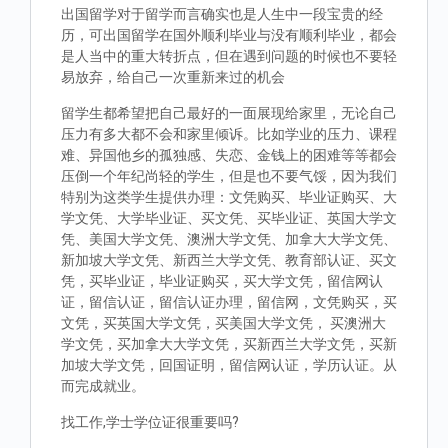
出国留学对于留学而言确实也是人生中一段宝贵的经
历，可出国留学在国外顺利毕业与没有顺利毕业，都会
是人当中的重大转折点，但在遇到问题的时候也不要轻
易放弃，给自己一次重新来过的机会
留学生都希望把自己最好的一面展现给家里，无论自己
压力有多大都不会和家里倾诉。比如学业的压力、课程
难、异国他乡的孤独感、失恋、金钱上的困难等等都会
压倒一个年纪尚轻的学生，但是也不要气馁，因为我们
特别为这类学生提供办理：文凭购买、毕业证购买、大
学文凭、大学毕业证、买文凭、买毕业证、英国大学文
凭、美国大学文凭、澳洲大学文凭、加拿大大学文凭、
新加坡大学文凭、新西兰大学文凭、教育部认证、买文
凭，买毕业证，毕业证购买，买大学文凭，留信网认
证，留信认证，留信认证办理，留信网，文凭购买，买
文凭，买英国大学文凭，买美国大学文凭， 买澳洲大
学文凭，买加拿大大学文凭，买新西兰大学文凭，买新
加坡大学文凭，回国证明，留信网认证，学历认证。从
而完成就业。
找工作,学士学位证很重要吗?