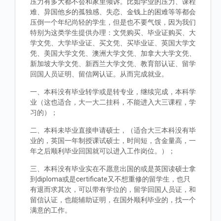
压力有多大都不会和家里倾诉。比如学业的压力、课程
难、异国他乡的孤独感、失恋、金钱上的困难等等都会
压倒一个年纪尚轻的学生，但是也不要气馁，因为我们
特别为这类学生提供办理：文凭购买、毕业证购买、大
学文凭、大学毕业证、买文凭、买毕业证、英国大学文
凭、美国大学文凭、澳洲大学文凭、加拿大大学文凭、
新加坡大学文凭、新西兰大学文凭、教育部认证、留学
回国人员证明、留信网认证。从而完成就业。
一、本科没有毕业转学或是转专业，继续完成，本科学
业（这也适合，大一大二挂科，不能进入大三课程，学
习的）；
二、本科未毕业直接申请硕士，（适合大三本科没有毕
业的，英国一年制授课试硕士，时间短，含金量高，一
年之后顺利毕业回国就可以进入工作岗位。）；
三、本科没有毕业实在不愿意出国的或是英国读硕士拿
到diploma或是certificate又不想重修的留学生，也只
有退而求其次，可以带有学位的，留学回国人员证，和
留信认证，也能辅助证明，在国外顺利毕业的，找一个
满意的工作。