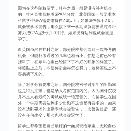
因为在这些院校留学，挂科之后一般是没有补考机会
的，挂科直接影响着GPA的分数，北美国家一般要求本
科留学生GPA需要维持在2.0以上，如果GPA低于2.0，
就会被学术警告，那么接下来一学期里就需要通过各种
努力把GPA提升到2.0才行。如果没有达到也就会被退
学了。
而英国虽然在挂科之后，部分院校都会给到一次补考的
机会，但能补考通过的几率也相当小。你想之前已经有
挂科了，在导师心里已经留下了不好的映象的标签了。
标签贴上之后，即使你后面再怎么努力，这标签也是不
容易摘下来的。
除了对学分有要求之后，国外院校对平时学生的出勤率
也是特别注重，也是纳入考察范围内的。因为国外院校
并不是只看最终的考试成绩一锤定音的。而留学生在国
外一个学期需要达到多少出勤率这也是有要求的，如果
没有达到要求的出勤率就会被警告，一次警告过后，还
没有任何改变，那么也就会被退学了。
留学生都希望把自己最好的一面展现给家里，无论自己