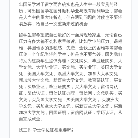
出国留学对于留学而言确实也是人生中一段宝贵的经
历，可出国留学在国外顺利毕业与没有顺利毕业，都会
是人当中的重大转折点，但在遇到问题的时候也不要轻
易放弃，给自己一次重新来过的机会
留学生都希望把自己最好的一面展现给家里，无论自己
压力有多大都不会和家里倾诉。比如学业的压力、课程
难、异国他乡的孤独感、失恋、金钱上的困难等等都会
压倒一个年纪尚轻的学生，但是也不要气馁，因为我们
特别为这类学生提供办理：文凭购买、毕业证购买、大
学文凭、大学毕业证、买文凭、买毕业证、英国大学文
凭、美国大学文凭、澳洲大学文凭、加拿大大学文凭、
新加坡大学文凭、新西兰大学文凭、教育部认证、买文
凭，买毕业证，毕业证购买，买大学文凭，留信网认
证，留信认证，留信认证办理，留信网，文凭购买，买
文凭，买英国大学文凭，买美国大学文凭， 买澳洲大
学文凭，买加拿大大学文凭，买新西兰大学文凭，买新
加坡大学文凭，回国证明，留信网认证，学历认证。从
而完成就业。
找工作,学士学位证很重要吗?