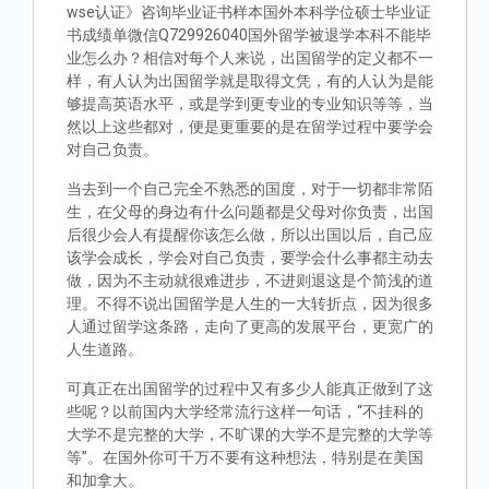
wse认证》咨询毕业证书样本国外本科学位硕士毕业证
书成绩单微信Q729926040国外留学被退学本科不能毕
业怎么办？相信对每个人来说，出国留学的定义都不一
样，有人认为出国留学就是取得文凭，有的人认为是能
够提高英语水平，或是学到更专业的专业知识等等，当
然以上这些都对，便是更重要的是在留学过程中要学会
对自己负责。
当去到一个自己完全不熟悉的国度，对于一切都非常陌
生，在父母的身边有什么问题都是父母对你负责，出国
后很少会人有提醒你该怎么做，所以出国以后，自己应
该学会成长，学会对自己负责，要学会什么事都主动去
做，因为不主动就很难进步，不进则退这是个简浅的道
理。不得不说出国留学是人生的一大转折点，因为很多
人通过留学这条路，走向了更高的发展平台，更宽广的
人生道路。
可真正在出国留学的过程中又有多少人能真正做到了这
些呢？以前国内大学经常流行这样一句话，“不挂科的
大学不是完整的大学，不旷课的大学不是完整的大学等
等”。在国外你可千万不要有这种想法，特别是在美国
和加拿大。