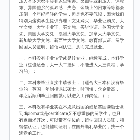
压力有多大都不会和家里倾诉。比如学业的压力、课程
难、异国他乡的孤独感、失恋、金钱上的困难等等都会
压倒一个年纪尚轻的学生，但是也不要气馁，因为我们
特别为这类学生提供办理：文凭购买、毕业证购买、大
学文凭、大学毕业证、买文凭、买毕业证、英国大学文
凭、美国大学文凭、澳洲大学文凭、加拿大大学文凭、
新加坡大学文凭、新西兰大学文凭、教育部认证、留学
回国人员证明、留信网认证。从而完成就业。
一、本科没有毕业转学或是转专业，继续完成，本科学
业（这也适合，大一大二挂科，不能进入大三课程，学
习的）；
二、本科未毕业直接申请硕士，（适合大三本科没有毕
业的，英国一年制授课试硕士，时间短，含金量高，一
年之后顺利毕业回国就可以进入工作岗位。）；
三、本科没有毕业实在不愿意出国的或是英国读硕士拿
到diploma或是certificate又不想重修的留学生，也只
有退而求其次，可以带有学位的，留学回国人员证，和
留信认证，也能辅助证明，在国外顺利毕业的，找一个
满意的工作。