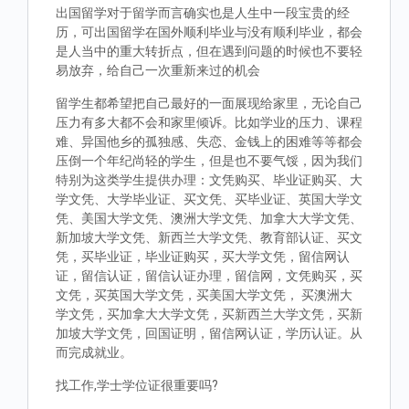
出国留学对于留学而言确实也是人生中一段宝贵的经
历，可出国留学在国外顺利毕业与没有顺利毕业，都会
是人当中的重大转折点，但在遇到问题的时候也不要轻
易放弃，给自己一次重新来过的机会
留学生都希望把自己最好的一面展现给家里，无论自己
压力有多大都不会和家里倾诉。比如学业的压力、课程
难、异国他乡的孤独感、失恋、金钱上的困难等等都会
压倒一个年纪尚轻的学生，但是也不要气馁，因为我们
特别为这类学生提供办理：文凭购买、毕业证购买、大
学文凭、大学毕业证、买文凭、买毕业证、英国大学文
凭、美国大学文凭、澳洲大学文凭、加拿大大学文凭、
新加坡大学文凭、新西兰大学文凭、教育部认证、买文
凭，买毕业证，毕业证购买，买大学文凭，留信网认
证，留信认证，留信认证办理，留信网，文凭购买，买
文凭，买英国大学文凭，买美国大学文凭， 买澳洲大
学文凭，买加拿大大学文凭，买新西兰大学文凭，买新
加坡大学文凭，回国证明，留信网认证，学历认证。从
而完成就业。
找工作,学士学位证很重要吗?