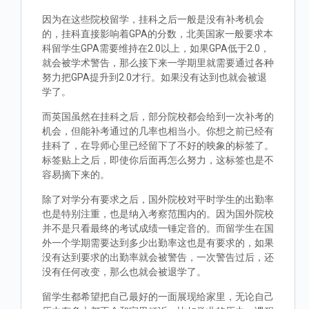
因为在这些院校留学，挂科之后一般是没有补考机会
的，挂科直接影响着GPA的分数，北美国家一般要求本
科留学生GPA需要维持在2.0以上，如果GPA低于2.0，
就会被学术警告，那么接下来一学期里就需要通过各种
努力把GPA提升到2.0才行。如果没有达到也就会被退
学了。
而英国虽然在挂科之后，部分院校都会给到一次补考的
机会，但能补考通过的几率也相当小。你想之前已经有
挂科了，在导师心里已经留下了不好的映象的标签了。
标签贴上之后，即使你后面再怎么努力，这标签也是不
容易摘下来的。
除了对学分有要求之后，国外院校对平时学生的出勤率
也是特别注重，也是纳入考察范围内的。因为国外院校
并不是只看最终的考试成绩一锤定音的。而留学生在国
外一个学期需要达到多少出勤率这也是有要求的，如果
没有达到要求的出勤率就会被警告，一次警告过后，还
没有任何改变，那么也就会被退学了。
留学生都希望把自己最好的一面展现给家里，无论自己