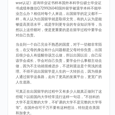
wse认证》咨询毕业证书样本国外本科学位硕士毕业证
书成绩单微信Q729926040国外留学被退学本科不能毕
业怎么办？相信对每个人来说，出国留学的定义都不一
样，有人认为出国留学就是取得文凭，有的人认为是能
够提高英语水平，或是学到更专业的专业知识等等，当
然以上这些都对，便是更重要的是在留学过程中要学会
对自己负责。
当去到一个自己完全不熟悉的国度，对于一切都非常陌
生，在父母的身边有什么问题都是父母对你负责，出国
后很少会人有提醒你该怎么做，所以出国以后，自己应
该学会成长，学会对自己负责，要学会什么事都主动去
做，因为不主动就很难进步，不进则退这是个简浅的道
理。不得不说出国留学是人生的一大转折点，因为很多
人通过留学这条路，走向了更高的发展平台，更宽广的
人生道路。
可真正在出国留学的过程中又有多少人能真正做到了这
些呢？以前国内大学经常流行这样一句话，“不挂科的
大学不是完整的大学，不旷课的大学不是完整的大学等
等”。在国外你可千万不要有这种想法，特别是在美国
和加拿大。