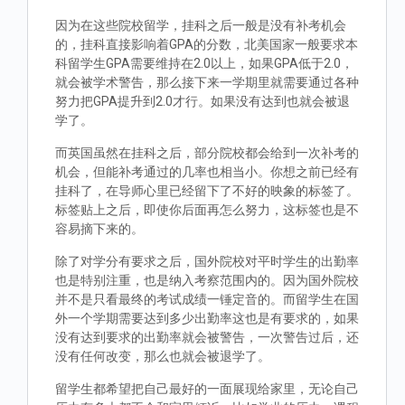
因为在这些院校留学，挂科之后一般是没有补考机会
的，挂科直接影响着GPA的分数，北美国家一般要求本
科留学生GPA需要维持在2.0以上，如果GPA低于2.0，
就会被学术警告，那么接下来一学期里就需要通过各种
努力把GPA提升到2.0才行。如果没有达到也就会被退
学了。
而英国虽然在挂科之后，部分院校都会给到一次补考的
机会，但能补考通过的几率也相当小。你想之前已经有
挂科了，在导师心里已经留下了不好的映象的标签了。
标签贴上之后，即使你后面再怎么努力，这标签也是不
容易摘下来的。
除了对学分有要求之后，国外院校对平时学生的出勤率
也是特别注重，也是纳入考察范围内的。因为国外院校
并不是只看最终的考试成绩一锤定音的。而留学生在国
外一个学期需要达到多少出勤率这也是有要求的，如果
没有达到要求的出勤率就会被警告，一次警告过后，还
没有任何改变，那么也就会被退学了。
留学生都希望把自己最好的一面展现给家里，无论自己