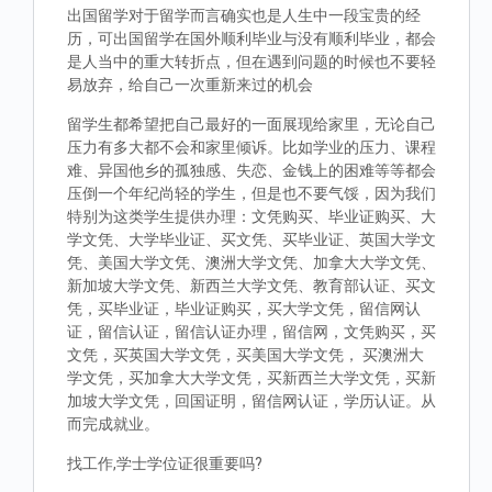
出国留学对于留学而言确实也是人生中一段宝贵的经
历，可出国留学在国外顺利毕业与没有顺利毕业，都会
是人当中的重大转折点，但在遇到问题的时候也不要轻
易放弃，给自己一次重新来过的机会
留学生都希望把自己最好的一面展现给家里，无论自己
压力有多大都不会和家里倾诉。比如学业的压力、课程
难、异国他乡的孤独感、失恋、金钱上的困难等等都会
压倒一个年纪尚轻的学生，但是也不要气馁，因为我们
特别为这类学生提供办理：文凭购买、毕业证购买、大
学文凭、大学毕业证、买文凭、买毕业证、英国大学文
凭、美国大学文凭、澳洲大学文凭、加拿大大学文凭、
新加坡大学文凭、新西兰大学文凭、教育部认证、买文
凭，买毕业证，毕业证购买，买大学文凭，留信网认
证，留信认证，留信认证办理，留信网，文凭购买，买
文凭，买英国大学文凭，买美国大学文凭， 买澳洲大
学文凭，买加拿大大学文凭，买新西兰大学文凭，买新
加坡大学文凭，回国证明，留信网认证，学历认证。从
而完成就业。
找工作,学士学位证很重要吗?