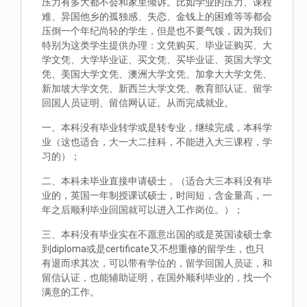
压力有多大都不会和家里倾诉。比如学业的压力、课程
难、异国他乡的孤独感、失恋、金钱上的困难等等都会
压倒一个年纪尚轻的学生，但是也不要气馁，因为我们
特别为这类学生提供办理：文凭购买、毕业证购买、大
学文凭、大学毕业证、买文凭、买毕业证、英国大学文
凭、美国大学文凭、澳洲大学文凭、加拿大大学文凭、
新加坡大学文凭、新西兰大学文凭、教育部认证、留学
回国人员证明、留信网认证。从而完成就业。
一、本科没有毕业转学或是转专业，继续完成，本科学
业（这也适合，大一大二挂科，不能进入大三课程，学
习的）；
二、本科未毕业直接申请硕士，（适合大三本科没有毕
业的，英国一年制授课试硕士，时间短，含金量高，一
年之后顺利毕业回国就可以进入工作岗位。）；
三、本科没有毕业实在不愿意出国的或是英国读硕士拿
到diploma或是certificate又不想重修的留学生，也只
有退而求其次，可以带有学位的，留学回国人员证，和
留信认证，也能辅助证明，在国外顺利毕业的，找一个
满意的工作。