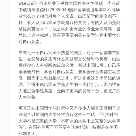
wse认证》咨询毕业证书样本国外本科学位硕士毕业证
书成绩单微信Q729926040国外留学被退学本科不能毕
业怎么办？相信对每个人来说，出国留学的定义都不一
样，有人认为出国留学就是取得文凭，有的人认为是能
够提高英语水平，或是学到更专业的专业知识等等，当
然以上这些都对，便是更重要的是在留学过程中要学会
对自己负责。
当去到一个自己完全不熟悉的国度，对于一切都非常陌
生，在父母的身边有什么问题都是父母对你负责，出国
后很少会人有提醒你该怎么做，所以出国以后，自己应
该学会成长，学会对自己负责，要学会什么事都主动去
做，因为不主动就很难进步，不进则退这是个简浅的道
理。不得不说出国留学是人生的一大转折点，因为很多
人通过留学这条路，走向了更高的发展平台，更宽广的
人生道路。
可真正在出国留学的过程中又有多少人能真正做到了这
些呢？以前国内大学经常流行这样一句话，“不挂科的
大学不是完整的大学，不旷课的大学不是完整的大学等
等”。在国外你可千万不要有这种想法，特别是在美国
和加拿大。