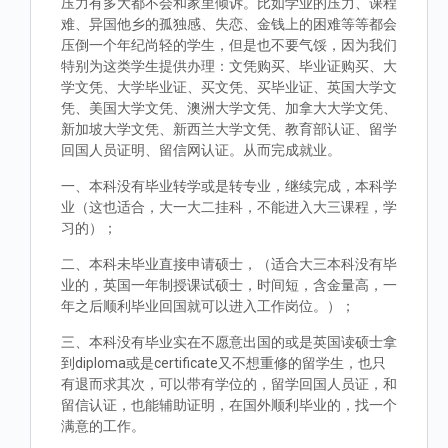
压力有多大都不会和家里倾诉。比如学业的压力、课程
难、异国他乡的孤独感、失恋、金钱上的困难等等都会
压倒一个年纪尚轻的学生，但是也不要气馁，因为我们
特别为这类学生提供办理：文凭购买、毕业证购买、大
学文凭、大学毕业证、买文凭、买毕业证、英国大学文
凭、美国大学文凭、澳洲大学文凭、加拿大大学文凭、
新加坡大学文凭、新西兰大学文凭、教育部认证、留学
回国人员证明、留信网认证。从而完成就业。
一、本科没有毕业转学或是转专业，继续完成，本科学
业（这也适合，大一大二挂科，不能进入大三课程，学
习的）；
二、本科未毕业直接申请硕士，（适合大三本科没有毕
业的，英国一年制授课试硕士，时间短，含金量高，一
年之后顺利毕业回国就可以进入工作岗位。）；
三、本科没有毕业实在不愿意出国的或是英国读硕士拿
到diploma或是certificate又不想重修的留学生，也只
有退而求其次，可以带有学位的，留学回国人员证，和
留信认证，也能辅助证明，在国外顺利毕业的，找一个
满意的工作。