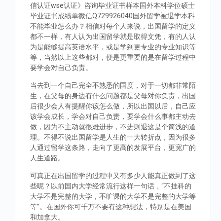
信认证wse认证》咨询毕业证书样本国外本科学位硕士
毕业证书成绩单微信Q729926040国外留学被退学本科
不能毕业怎么办？相信对每个人来说，出国留学的定义
都不一样，有人认为出国留学就是取得文凭，有的人认
为是能够提高英语水平，或是学到更专业的专业知识等
等，当然以上这些都对，便是更重要的是在留学过程中
要学会对自己负责。
当去到一个自己完全不熟悉的国度，对于一切都非常陌
生，在父母的身边有什么问题都是父母对你负责，出国
后很少会人有提醒你该怎么做，所以出国以后，自己应
该学会成长，学会对自己负责，要学会什么事都主动去
做，因为不主动就很难进步，不进则退这是个简浅的道
理。不得不说出国留学是人生的一大转折点，因为很多
人通过留学这条路，走向了更高的发展平台，更宽广的
人生道路。
可真正在出国留学的过程中又有多少人能真正做到了这
些呢？以前国内大学经常流行这样一句话，“不挂科的
大学不是完整的大学，不旷课的大学不是完整的大学等
等”。在国外你可千万不要有这种想法，特别是在美国
和加拿大。