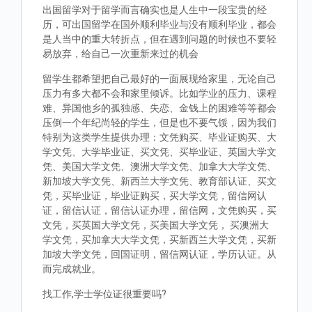
出国留学对于留学而言确实也是人生中一段宝贵的经
历，可出国留学在国外顺利毕业与没有顺利毕业，都会
是人当中的重大转折点，但在遇到问题的时候也不要轻
易放弃，给自己一次重新来过的机会
留学生都希望把自己最好的一面展现给家里，无论自己
压力有多大都不会和家里倾诉。比如学业的压力、课程
难、异国他乡的孤独感、失恋、金钱上的困难等等都会
压倒一个年纪尚轻的学生，但是也不要气馁，因为我们
特别为这类学生提供办理：文凭购买、毕业证购买、大
学文凭、大学毕业证、买文凭、买毕业证、英国大学文
凭、美国大学文凭、澳洲大学文凭、加拿大大学文凭、
新加坡大学文凭、新西兰大学文凭、教育部认证、买文
凭，买毕业证，毕业证购买，买大学文凭，留信网认
证，留信认证，留信认证办理，留信网，文凭购买，买
文凭，买英国大学文凭，买美国大学文凭， 买澳洲大
学文凭，买加拿大大学文凭，买新西兰大学文凭，买新
加坡大学文凭，回国证明，留信网认证，学历认证。从
而完成就业。
找工作,学士学位证很重要吗?