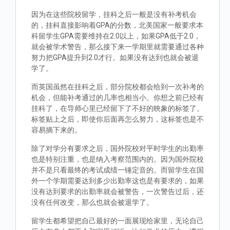
因为在这些院校留学，挂科之后一般是没有补考机会
的，挂科直接影响着GPA的分数，北美国家一般要求本
科留学生GPA需要维持在2.0以上，如果GPA低于2.0，
就会被学术警告，那么接下来一学期里就需要通过各种
努力把GPA提升到2.0才行。如果没有达到也就会被退
学了。
而英国虽然在挂科之后，部分院校都会给到一次补考的
机会，但能补考通过的几率也相当小。你想之前已经有
挂科了，在导师心里已经留下了不好的映象的标签了。
标签贴上之后，即使你后面再怎么努力，这标签也是不
容易摘下来的。
除了对学分有要求之后，国外院校对平时学生的出勤率
也是特别注重，也是纳入考察范围内的。因为国外院校
并不是只看最终的考试成绩一锤定音的。而留学生在国
外一个学期需要达到多少出勤率这也是有要求的，如果
没有达到要求的出勤率就会被警告，一次警告过后，还
没有任何改变，那么也就会被退学了。
留学生都希望把自己最好的一面展现给家里，无论自己