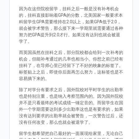
因为在这些院校留学，挂科之后一般是没有补考机会
的，挂科直接影响着GPA的分数，北美国家一般要求本
科留学生GPA需要维持在2.0以上，如果GPA低于2.0，
就会被学术警告，那么接下来一学期里就需要通过各种
努力把GPA提升到2.0才行。如果没有达到也就会被退
学了。
而英国虽然在挂科之后，部分院校都会给到一次补考的
机会，但能补考通过的几率也相当小。你想之前已经有
挂科了，在导师心里已经留下了不好的映象的标签了。
标签贴上之后，即使你后面再怎么努力，这标签也是不
容易摘下来的。
除了对学分有要求之后，国外院校对平时学生的出勤率
也是特别注重，也是纳入考察范围内的。因为国外院校
并不是只看最终的考试成绩一锤定音的。而留学生在国
外一个学期需要达到多少出勤率这也是有要求的，如果
没有达到要求的出勤率就会被警告，一次警告过后，还
没有任何改变，那么也就会被退学了。
留学生都希望把自己最好的一面展现给家里，无论自己