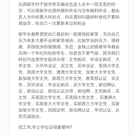
出国留学对于留学而言确实也是人生中一段宝贵的经
历，可出国留学在国外顺利毕业与没有顺利毕业，都会
是人当中的重大转折点，但在遇到问题的时候也不要轻
易放弃，给自己一次重新来过的机会
留学生都希望把自己最好的一面展现给家里，无论自己
压力有多大都不会和家里倾诉。比如学业的压力、课程
难、异国他乡的孤独感、失恋、金钱上的困难等等都会
压倒一个年纪尚轻的学生，但是也不要气馁，因为我们
特别为这类学生提供办理：文凭购买、毕业证购买、大
学文凭、大学毕业证、买文凭、买毕业证、英国大学文
凭、美国大学文凭、澳洲大学文凭、加拿大大学文凭、
新加坡大学文凭、新西兰大学文凭、教育部认证、买文
凭，买毕业证，毕业证购买，买大学文凭，留信网认
证，留信认证，留信认证办理，留信网，文凭购买，买
文凭，买英国大学文凭，买美国大学文凭， 买澳洲大
学文凭，买加拿大大学文凭，买新西兰大学文凭，买新
加坡大学文凭，回国证明，留信网认证，学历认证。从
而完成就业。
找工作,学士学位证很重要吗?