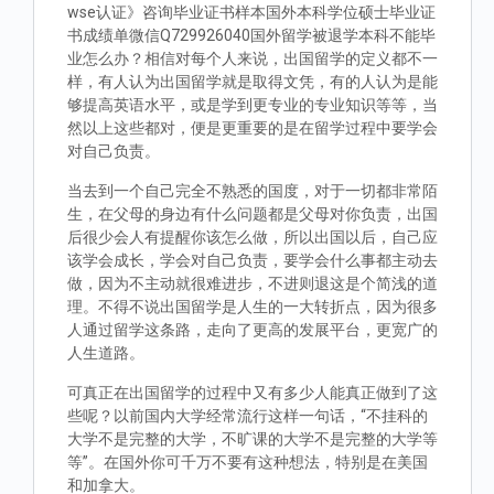
wse认证》咨询毕业证书样本国外本科学位硕士毕业证
书成绩单微信Q729926040国外留学被退学本科不能毕
业怎么办？相信对每个人来说，出国留学的定义都不一
样，有人认为出国留学就是取得文凭，有的人认为是能
够提高英语水平，或是学到更专业的专业知识等等，当
然以上这些都对，便是更重要的是在留学过程中要学会
对自己负责。
当去到一个自己完全不熟悉的国度，对于一切都非常陌
生，在父母的身边有什么问题都是父母对你负责，出国
后很少会人有提醒你该怎么做，所以出国以后，自己应
该学会成长，学会对自己负责，要学会什么事都主动去
做，因为不主动就很难进步，不进则退这是个简浅的道
理。不得不说出国留学是人生的一大转折点，因为很多
人通过留学这条路，走向了更高的发展平台，更宽广的
人生道路。
可真正在出国留学的过程中又有多少人能真正做到了这
些呢？以前国内大学经常流行这样一句话，“不挂科的
大学不是完整的大学，不旷课的大学不是完整的大学等
等”。在国外你可千万不要有这种想法，特别是在美国
和加拿大。