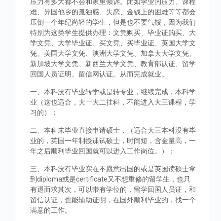
压力有多大都不会和家里倾诉。比如学业的压力、课程
难、异国他乡的孤独感、失恋、金钱上的困难等等都会
压倒一个年纪尚轻的学生，但是也不要气馁，因为我们
特别为这类学生提供办理：文凭购买、毕业证购买、大
学文凭、大学毕业证、买文凭、买毕业证、英国大学文
凭、美国大学文凭、澳洲大学文凭、加拿大大学文凭、
新加坡大学文凭、新西兰大学文凭、教育部认证、留学
回国人员证明、留信网认证。从而完成就业。
一、本科没有毕业转学或是转专业，继续完成，本科学
业（这也适合，大一大二挂科，不能进入大三课程，学
习的）；
二、本科未毕业直接申请硕士，（适合大三本科没有毕
业的，英国一年制授课试硕士，时间短，含金量高，一
年之后顺利毕业回国就可以进入工作岗位。）；
三、本科没有毕业实在不愿意出国的或是英国读硕士拿
到diploma或是certificate又不想重修的留学生，也只
有退而求其次，可以带有学位的，留学回国人员证，和
留信认证，也能辅助证明，在国外顺利毕业的，找一个
满意的工作。