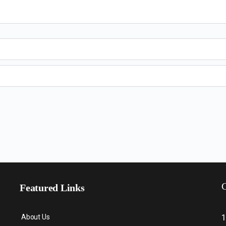
C
Featured Links
About Us