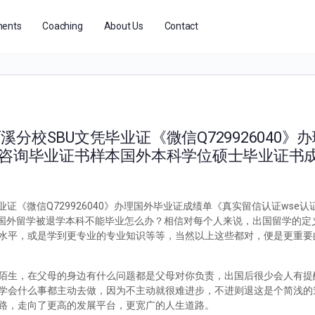
ents
Coaching
About Us
Contact
分校SBU文凭毕业证《微信Q729926040》
》咨询毕业证书样本国外本科学位硕士毕业证书
证《微信Q729926040》办理国外毕业证成绩单《真实留信认证wse
040国外留学被退学本科不能毕业怎么办？相信对每个人来说，出国留学的
水平，或是学到更专业的专业知识等等，当然以上这些都对，便是更重要
陌生，在父母的身边有什么问题都是父母对你负责，出国后很少会人有提
学会什么事都主动去做，因为不主动就很难进步，不进则退这是个简浅的
路，走向了更高的发展平台，更宽广的人生道路。