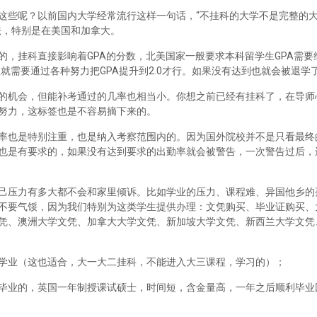
这些呢？以前国内大学经常流行这样一句话，“不挂科的大学不是完整的
法，特别是在美国和加拿大。
，挂科直接影响着GPA的分数，北美国家一般要求本科留学生GPA需要维
里就需要通过各种努力把GPA提升到2.0才行。如果没有达到也就会被退学
的机会，但能补考通过的几率也相当小。你想之前已经有挂科了，在导师
努力，这标签也是不容易摘下来的。
率也是特别注重，也是纳入考察范围内的。因为国外院校并不是只看最终
也是有要求的，如果没有达到要求的出勤率就会被警告，一次警告过后，
己压力有多大都不会和家里倾诉。比如学业的压力、课程难、异国他乡的
不要气馁，因为我们特别为这类学生提供办理：文凭购买、毕业证购买、
凭、澳洲大学文凭、加拿大大学文凭、新加坡大学文凭、新西兰大学文凭
学业（这也适合，大一大二挂科，不能进入大三课程，学习的）；
毕业的，英国一年制授课试硕士，时间短，含金量高，一年之后顺利毕业