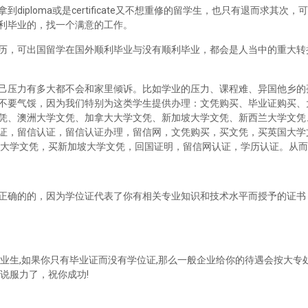
iploma或是certificate又不想重修的留学生，也只有退而求其次
利毕业的，找一个满意的工作。
历，可出国留学在国外顺利毕业与没有顺利毕业，都会是人当中的重大转
己压力有多大都不会和家里倾诉。比如学业的压力、课程难、异国他乡的
不要气馁，因为我们特别为这类学生提供办理：文凭购买、毕业证购买、
凭、澳洲大学文凭、加拿大大学文凭、新加坡大学文凭、新西兰大学文凭
证，留信认证，留信认证办理，留信网，文凭购买，买文凭，买英国大学
兰大学文凭，买新加坡大学文凭，回国证明，留信网认证，学历认证。从
正确的的，因为学位证代表了你有相关专业知识和技术水平而授予的证书
业生,如果你只有毕业证而没有学位证,那么一般企业给你的待遇会按大专处
说服力了，祝你成功!