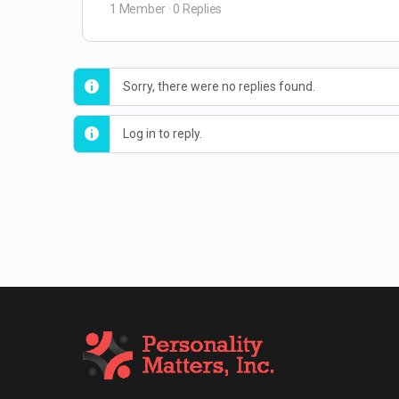
1 Member
·
0 Replies
Sorry, there were no replies found.
Log in to reply.