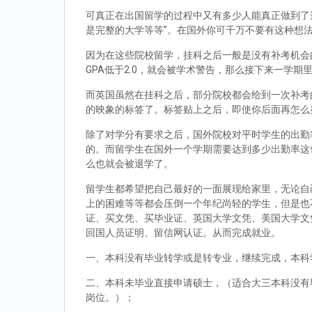
可真正在出国留学的过程中又有多少人能真正做到了
是完整的大学等等”。在国外你可千万不要有这种想
因为在这些院校留学，挂科之后一般是没有补考机会的
GPA低于2.0，就会被学术警告，那么接下来一学期
而英国虽然在挂科之后，部分院校都会给到一次补考
的映象的标签了。标签贴上之后，即使你后面再怎么
除了对学分有要求之后，国外院校对平时学生的出勤
的。而留学生在国外一个学期需要达到多少出勤率这
么也就会被退学了。
留学生都希望把自己最好的一面展现给家里，无论自
上的困难等等都会压倒一个年纪尚轻的学生，但是也
证、买文凭、买毕业证、英国大学文凭、美国大学文
回国人员证明、留信网认证。从而完成就业。
一、本科没有毕业转学或是转专业，继续完成，本科
二、本科未毕业直接申请硕士，（适合大三本科没有
岗位。）；