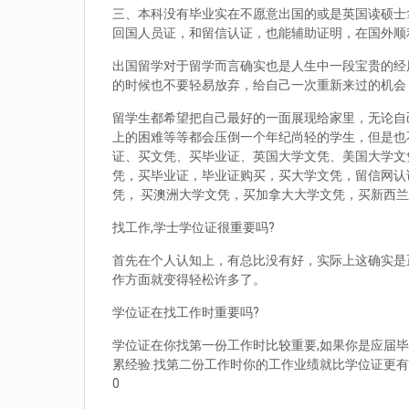
三、本科没有毕业实在不愿意出国的或是英国读硕士拿到d
回国人员证，和留信认证，也能辅助证明，在国外顺
出国留学对于留学而言确实也是人生中一段宝贵的经
的时候也不要轻易放弃，给自己一次重新来过的机会
留学生都希望把自己最好的一面展现给家里，无论自
上的困难等等都会压倒一个年纪尚轻的学生，但是也
证、买文凭、买毕业证、英国大学文凭、美国大学文
凭，买毕业证，毕业证购买，买大学文凭，留信网认
凭， 买澳洲大学文凭，买加拿大大学文凭，买新西
找工作,学士学位证很重要吗?
首先在个人认知上，有总比没有好，实际上这确实是
作方面就变得轻松许多了。
学位证在找工作时重要吗?
学位证在你找第一份工作时比较重要,如果你是应届毕
累经验.找第二份工作时你的工作业绩就比学位证更有
0