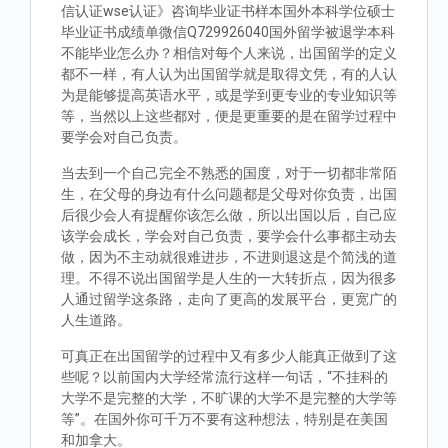
信认证wse认证》咨询毕业证书样本国外本科学位硕士
毕业证书成绩单微信Q729926040国外留学被退学本科
不能毕业怎么办？相信对每个人来说，出国留学的定义
都不一样，有人认为出国留学就是取得文凭，有的人认
为是能够提高英语水平，或是学到更专业的专业知识等
等，当然以上这些都对，便是更重要的是在留学过程中
要学会对自己负责。
当去到一个自己完全不熟悉的国度，对于一切都非常陌
生，在父母的身边有什么问题都是父母对你负责，出国
后很少会人有提醒你该怎么做，所以出国以后，自己应
该学会成长，学会对自己负责，要学会什么事都主动去
做，因为不主动就很难进步，不进则退这是个简浅的道
理。不得不说出国留学是人生的一大转折点，因为很多
人通过留学这条路，走向了更高的发展平台，更宽广的
人生道路。
可真正在出国留学的过程中又有多少人能真正做到了这
些呢？以前国内大学经常流行这样一句话，“不挂科的
大学不是完整的大学，不旷课的大学不是完整的大学等
等”。在国外你可千万不要有这种想法，特别是在美国
和加拿大。