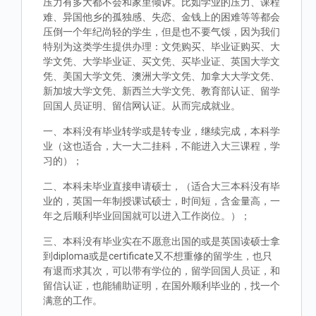
压力有多大都不会和家里倾诉。比如学业的压力、课程
难、异国他乡的孤独感、失恋、金钱上的困难等等都会
压倒一个年纪尚轻的学生，但是也不要气馁，因为我们
特别为这类学生提供办理：文凭购买、毕业证购买、大
学文凭、大学毕业证、买文凭、买毕业证、英国大学文
凭、美国大学文凭、澳洲大学文凭、加拿大大学文凭、
新加坡大学文凭、新西兰大学文凭、教育部认证、留学
回国人员证明、留信网认证。从而完成就业。
一、本科没有毕业转学或是转专业，继续完成，本科学
业（这也适合，大一大二挂科，不能进入大三课程，学
习的）；
二、本科未毕业直接申请硕士，（适合大三本科没有毕
业的，英国一年制授课试硕士，时间短，含金量高，一
年之后顺利毕业回国就可以进入工作岗位。）；
三、本科没有毕业实在不愿意出国的或是英国读硕士拿
到diploma或是certificate又不想重修的留学生，也只
有退而求其次，可以带有学位的，留学回国人员证，和
留信认证，也能辅助证明，在国外顺利毕业的，找一个
满意的工作。