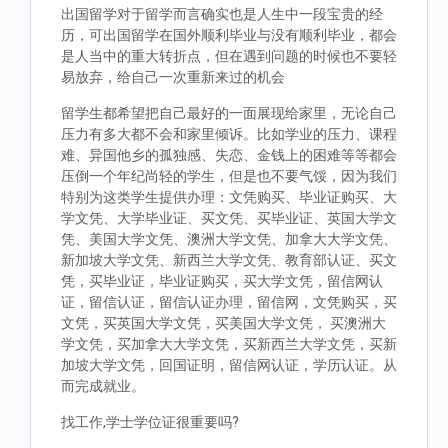
出国留学对于留学而言确实也是人生中一段宝贵的经
历，可出国留学在国外顺利毕业与没有顺利毕业，都会
是人当中的重大转折点，但在遇到问题的时候也不要轻
易放弃，给自己一次重新来过的机会
留学生都希望把自己最好的一面展现给家里，无论自己
压力有多大都不会和家里倾诉。比如学业的压力、课程
难、异国他乡的孤独感、失恋、金钱上的困难等等都会
压倒一个年纪尚轻的学生，但是也不要气馁，因为我们
特别为这类学生提供办理：文凭购买、毕业证购买、大
学文凭、大学毕业证、买文凭、买毕业证、英国大学文
凭、美国大学文凭、澳洲大学文凭、加拿大大学文凭、
新加坡大学文凭、新西兰大学文凭、教育部认证、买文
凭，买毕业证，毕业证购买，买大学文凭，留信网认
证，留信认证，留信认证办理，留信网，文凭购买，买
文凭，买英国大学文凭，买美国大学文凭， 买澳洲大
学文凭，买加拿大大学文凭，买新西兰大学文凭，买新
加坡大学文凭，回国证明，留信网认证，学历认证。从
而完成就业。
找工作,学士学位证很重要吗?