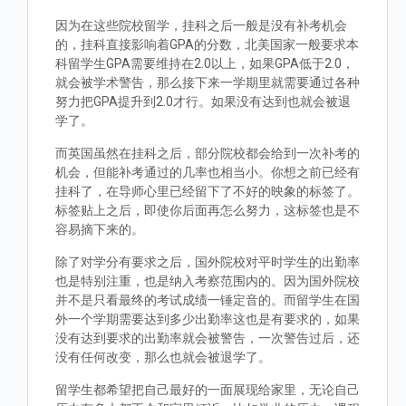
因为在这些院校留学，挂科之后一般是没有补考机会
的，挂科直接影响着GPA的分数，北美国家一般要求本
科留学生GPA需要维持在2.0以上，如果GPA低于2.0，
就会被学术警告，那么接下来一学期里就需要通过各种
努力把GPA提升到2.0才行。如果没有达到也就会被退
学了。
而英国虽然在挂科之后，部分院校都会给到一次补考的
机会，但能补考通过的几率也相当小。你想之前已经有
挂科了，在导师心里已经留下了不好的映象的标签了。
标签贴上之后，即使你后面再怎么努力，这标签也是不
容易摘下来的。
除了对学分有要求之后，国外院校对平时学生的出勤率
也是特别注重，也是纳入考察范围内的。因为国外院校
并不是只看最终的考试成绩一锤定音的。而留学生在国
外一个学期需要达到多少出勤率这也是有要求的，如果
没有达到要求的出勤率就会被警告，一次警告过后，还
没有任何改变，那么也就会被退学了。
留学生都希望把自己最好的一面展现给家里，无论自己