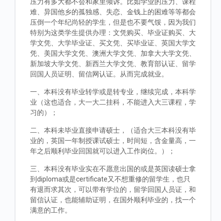
压力有多大都不会和家里倾诉。比如学业的压力、课程
难、异国他乡的孤独感、失恋、金钱上的困难等等都会
压倒一个年纪尚轻的学生，但是也不要气馁，因为我们
特别为这类学生提供办理：文凭购买、毕业证购买、大
学文凭、大学毕业证、买文凭、买毕业证、英国大学文
凭、美国大学文凭、澳洲大学文凭、加拿大大学文凭、
新加坡大学文凭、新西兰大学文凭、教育部认证、留学
回国人员证明、留信网认证。从而完成就业。
一、本科没有毕业转学或是转专业，继续完成，本科学
业（这也适合，大一大二挂科，不能进入大三课程，学
习的）；
二、本科未毕业直接申请硕士，（适合大三本科没有毕
业的，英国一年制授课试硕士，时间短，含金量高，一
年之后顺利毕业回国就可以进入工作岗位。）；
三、本科没有毕业实在不愿意出国的或是英国读硕士拿
到diploma或是certificate又不想重修的留学生，也只
有退而求其次，可以带有学位的，留学回国人员证，和
留信认证，也能辅助证明，在国外顺利毕业的，找一个
满意的工作。