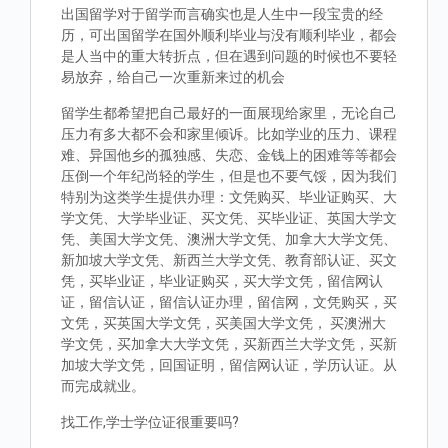
出国留学对于留学而言确实也是人生中一段宝贵的经
历，可出国留学在国外顺利毕业与没有顺利毕业，都会
是人当中的重大转折点，但在遇到问题的时候也不要轻
易放弃，给自己一次重新来过的机会
留学生都希望把自己最好的一面展现给家里，无论自己
压力有多大都不会和家里倾诉。比如学业的压力、课程
难、异国他乡的孤独感、失恋、金钱上的困难等等都会
压倒一个年纪尚轻的学生，但是也不要气馁，因为我们
特别为这类学生提供办理：文凭购买、毕业证购买、大
学文凭、大学毕业证、买文凭、买毕业证、英国大学文
凭、美国大学文凭、澳洲大学文凭、加拿大大学文凭、
新加坡大学文凭、新西兰大学文凭、教育部认证、买文
凭，买毕业证，毕业证购买，买大学文凭，留信网认
证，留信认证，留信认证办理，留信网，文凭购买，买
文凭，买英国大学文凭，买美国大学文凭， 买澳洲大
学文凭，买加拿大大学文凭，买新西兰大学文凭，买新
加坡大学文凭，回国证明，留信网认证，学历认证。从
而完成就业。
找工作,学士学位证很重要吗?