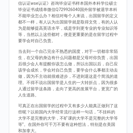
信认证wse认证》咨询毕业证书样本国外本科学位硕士
毕业证书成绩单微信Q729926040国外留学被退学本科
不能毕业怎么办？相信对每个人来说，出国留学的定义
都不一样，有人认为出国留学就是取得文凭，有的人认
为是能够提高英语水平，或是学到更专业的专业知识等
等，当然以上这些都对，便是更重要的是在留学过程中
要学会对自己负责。
当去到一个自己完全不熟悉的国度，对于一切都非常陌
生，在父母的身边有什么问题都是父母对你负责，出国
后很少会人有提醒你该怎么做，所以出国以后，自己应
该学会成长，学会对自己负责，要学会什么事都主动去
做，因为不主动就很难进步，不进则退这是个简浅的道
理。不得不说出国留学是人生的一大转折点，因为很多
人通过留学这条路，走向了更高的发展平台，更宽广的
人生道路。
可真正在出国留学的过程中又有多少人能真正做到了这
些呢？以前国内大学经常流行这样一句话，“不挂科的
大学不是完整的大学，不旷课的大学不是完整的大学等
等”。在国外你可千万不要有这种想法，特别是在美国
和加拿大。