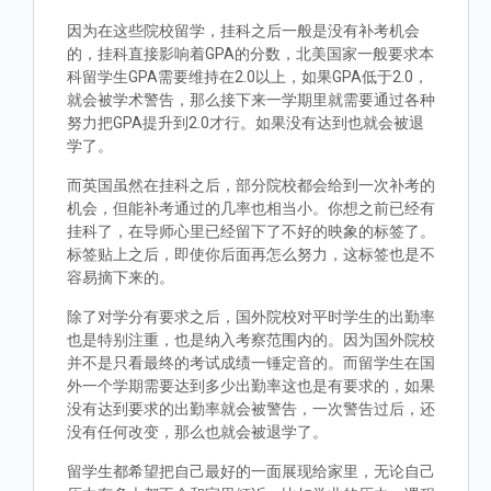
因为在这些院校留学，挂科之后一般是没有补考机会
的，挂科直接影响着GPA的分数，北美国家一般要求本
科留学生GPA需要维持在2.0以上，如果GPA低于2.0，
就会被学术警告，那么接下来一学期里就需要通过各种
努力把GPA提升到2.0才行。如果没有达到也就会被退
学了。
而英国虽然在挂科之后，部分院校都会给到一次补考的
机会，但能补考通过的几率也相当小。你想之前已经有
挂科了，在导师心里已经留下了不好的映象的标签了。
标签贴上之后，即使你后面再怎么努力，这标签也是不
容易摘下来的。
除了对学分有要求之后，国外院校对平时学生的出勤率
也是特别注重，也是纳入考察范围内的。因为国外院校
并不是只看最终的考试成绩一锤定音的。而留学生在国
外一个学期需要达到多少出勤率这也是有要求的，如果
没有达到要求的出勤率就会被警告，一次警告过后，还
没有任何改变，那么也就会被退学了。
留学生都希望把自己最好的一面展现给家里，无论自己