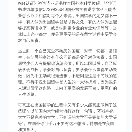
wse认证》咨询毕业证书样本国外本科学位硕士毕业证
书成绩单微信Q729926040国外留学被退学本科不能毕
业怎么办？相信对每个人来说，出国留学的定义都不一
样，有人认为出国留学就是取得文凭，有的人认为是能
够提高英语水平，或是学到更专业的专业知识等等，当
然以上这些都对，便是更重要的是在留学过程中要学会
对自己负责。
当去到一个自己完全不熟悉的国度，对于一切都非常陌
生，在父母的身边有什么问题都是父母对你负责，出国
后很少会人有提醒你该怎么做，所以出国以后，自己应
该学会成长，学会对自己负责，要学会什么事都主动去
做，因为不主动就很难进步，不进则退这是个简浅的道
理。不得不说出国留学是人生的一大转折点，因为很多
人通过留学这条路，走向了更高的发展平台，更宽广的
人生道路。
可真正在出国留学的过程中又有多少人能真正做到了这
些呢？以前国内大学经常流行这样一句话，“不挂科的
大学不是完整的大学，不旷课的大学不是完整的大学等
等”。在国外你可千万不要有这种想法，特别是在美国
和加拿大。