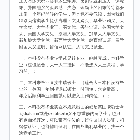
压力有多大都不会和家里倾诉。比如学业的压力、课程
难、异国他乡的孤独感、失恋、金钱上的困难等等都会
压倒一个年纪尚轻的学生，但是也不要气馁，因为我们
特别为这类学生提供办理：文凭购买、毕业证购买、大
学文凭、大学毕业证、买文凭、买毕业证、英国大学文
凭、美国大学文凭、澳洲大学文凭、加拿大大学文凭、
新加坡大学文凭、新西兰大学文凭、教育部认证、留学
回国人员证明、留信网认证。从而完成就业。
一、本科没有毕业转学或是转专业，继续完成，本科学
业（这也适合，大一大二挂科，不能进入大三课程，学
习的）；
二、本科未毕业直接申请硕士，（适合大三本科没有毕
业的，英国一年制授课试硕士，时间短，含金量高，一
年之后顺利毕业回国就可以进入工作岗位。）；
三、本科没有毕业实在不愿意出国的或是英国读硕士拿
到diploma或是certificate又不想重修的留学生，也只
有退而求其次，可以带有学位的，留学回国人员证，和
留信认证，也能辅助证明，在国外顺利毕业的，找一个
满意的工作。