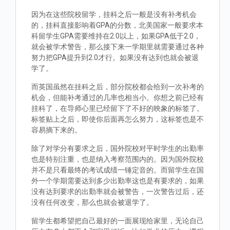
因为在这些院校留学，挂科之后一般是没有补考机会
的，挂科直接影响着GPA的分数，北美国家一般要求本
科留学生GPA需要维持在2.0以上，如果GPA低于2.0，
就会被学术警告，那么接下来一学期里就需要通过各种
努力把GPA提升到2.0才行。如果没有达到也就会被退
学了。
而英国虽然在挂科之后，部分院校都会给到一次补考的
机会，但能补考通过的几率也相当小。你想之前已经有
挂科了，在导师心里已经留下了不好的映象的标签了。
标签贴上之后，即使你后面再怎么努力，这标签也是不
容易摘下来的。
除了对学分有要求之后，国外院校对平时学生的出勤率
也是特别注重，也是纳入考察范围内的。因为国外院校
并不是只看最终的考试成绩一锤定音的。而留学生在国
外一个学期需要达到多少出勤率这也是有要求的，如果
没有达到要求的出勤率就会被警告，一次警告过后，还
没有任何改变，那么也就会被退学了。
留学生都希望把自己最好的一面展现给家里，无论自己