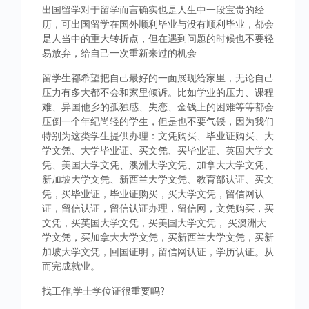
出国留学对于留学而言确实也是人生中一段宝贵的经
历，可出国留学在国外顺利毕业与没有顺利毕业，都会
是人当中的重大转折点，但在遇到问题的时候也不要轻
易放弃，给自己一次重新来过的机会
留学生都希望把自己最好的一面展现给家里，无论自己
压力有多大都不会和家里倾诉。比如学业的压力、课程
难、异国他乡的孤独感、失恋、金钱上的困难等等都会
压倒一个年纪尚轻的学生，但是也不要气馁，因为我们
特别为这类学生提供办理：文凭购买、毕业证购买、大
学文凭、大学毕业证、买文凭、买毕业证、英国大学文
凭、美国大学文凭、澳洲大学文凭、加拿大大学文凭、
新加坡大学文凭、新西兰大学文凭、教育部认证、买文
凭，买毕业证，毕业证购买，买大学文凭，留信网认
证，留信认证，留信认证办理，留信网，文凭购买，买
文凭，买英国大学文凭，买美国大学文凭， 买澳洲大
学文凭，买加拿大大学文凭，买新西兰大学文凭，买新
加坡大学文凭，回国证明，留信网认证，学历认证。从
而完成就业。
找工作,学士学位证很重要吗?