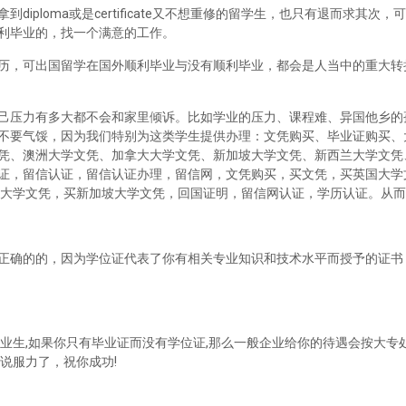
iploma或是certificate又不想重修的留学生，也只有退而求其次
利毕业的，找一个满意的工作。
历，可出国留学在国外顺利毕业与没有顺利毕业，都会是人当中的重大转
己压力有多大都不会和家里倾诉。比如学业的压力、课程难、异国他乡的
不要气馁，因为我们特别为这类学生提供办理：文凭购买、毕业证购买、
凭、澳洲大学文凭、加拿大大学文凭、新加坡大学文凭、新西兰大学文凭
证，留信认证，留信认证办理，留信网，文凭购买，买文凭，买英国大学
兰大学文凭，买新加坡大学文凭，回国证明，留信网认证，学历认证。从
正确的的，因为学位证代表了你有相关专业知识和技术水平而授予的证书
业生,如果你只有毕业证而没有学位证,那么一般企业给你的待遇会按大专处
说服力了，祝你成功!