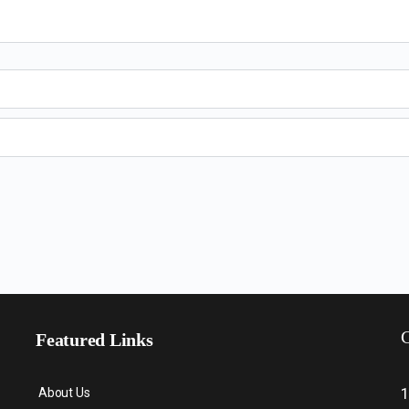
C
Featured Links
About Us