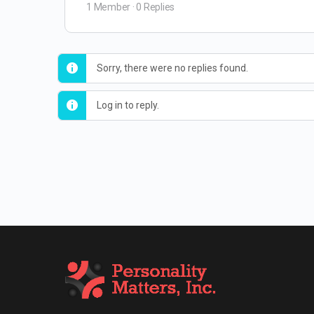
1 Member
·
0 Replies
Sorry, there were no replies found.
Log in to reply.