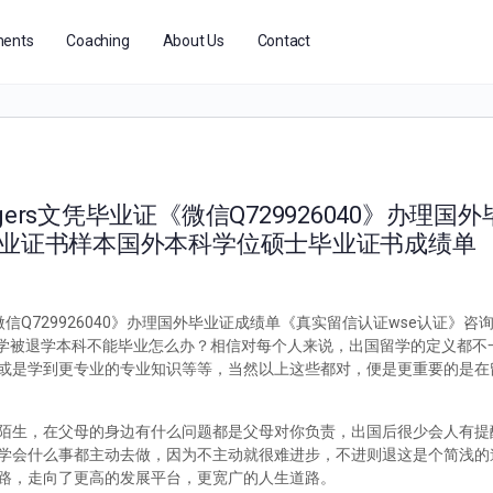
ents
Coaching
About Us
Contact
ers文凭毕业证《微信Q729926040》办理国
毕业证书样本国外本科学位硕士毕业证书成绩单
微信Q729926040》办理国外毕业证成绩单《真实留信认证wse认证》
国外留学被退学本科不能毕业怎么办？相信对每个人来说，出国留学的定义都
或是学到更专业的专业知识等等，当然以上这些都对，便是更重要的是在
陌生，在父母的身边有什么问题都是父母对你负责，出国后很少会人有提
学会什么事都主动去做，因为不主动就很难进步，不进则退这是个简浅的
路，走向了更高的发展平台，更宽广的人生道路。