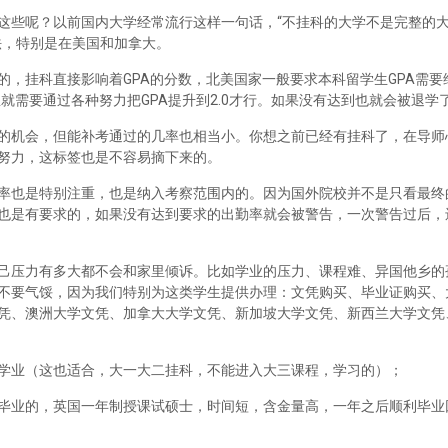
这些呢？以前国内大学经常流行这样一句话，“不挂科的大学不是完整的
法，特别是在美国和加拿大。
，挂科直接影响着GPA的分数，北美国家一般要求本科留学生GPA需要维
里就需要通过各种努力把GPA提升到2.0才行。如果没有达到也就会被退学
的机会，但能补考通过的几率也相当小。你想之前已经有挂科了，在导师
努力，这标签也是不容易摘下来的。
率也是特别注重，也是纳入考察范围内的。因为国外院校并不是只看最终
也是有要求的，如果没有达到要求的出勤率就会被警告，一次警告过后，
己压力有多大都不会和家里倾诉。比如学业的压力、课程难、异国他乡的
不要气馁，因为我们特别为这类学生提供办理：文凭购买、毕业证购买、
凭、澳洲大学文凭、加拿大大学文凭、新加坡大学文凭、新西兰大学文凭
学业（这也适合，大一大二挂科，不能进入大三课程，学习的）；
毕业的，英国一年制授课试硕士，时间短，含金量高，一年之后顺利毕业