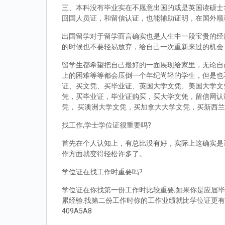
三、本科没有毕业实在不愿意出国的或是英国读硕士拿到d
回国人员证，和留信认证，也能辅助证明，在国外顺
出国留学对于留学而言确实也是人生中一段宝贵的经
的时候也不要轻易放弃，给自己一次重新来过的机会
留学生都希望把自己最好的一面展现给家里，无论自
上的困难等等都会压倒一个年纪尚轻的学生，但是也
证、买文凭、买毕业证、英国大学文凭、美国大学文
凭，买毕业证，毕业证购买，买大学文凭，留信网认
凭， 买澳洲大学文凭，买加拿大大学文凭，买新西
找工作,学士学位证很重要吗?
首先在个人认知上，有总比没有好，实际上这确实是
作方面就变得轻松许多了。
学位证在找工作时重要吗?
学位证在你找第一份工作时比较重要,如果你是应届毕
累经验.找第二份工作时你的工作业绩就比学位证更有
409A5A8