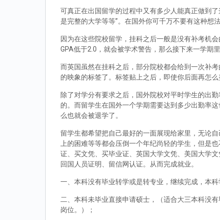
可真正在出国留学的过程中又有多少人能真正做到了
是完整的大学等等”。在国外你可千万不要有这种想
因为在这些院校留学，挂科之后一般是没有补考机会的
GPA低于2.0，就会被学术警告，那么接下来一学期
而英国虽然在挂科之后，部分院校都会给到一次补考
的映象的标签了。标签贴上之后，即使你后面再怎么
除了对学分有要求之后，国外院校对平时学生的出勤
的。而留学生在国外一个学期需要达到多少出勤率这
么也就会被退学了。
留学生都希望把自己最好的一面展现给家里，无论自
上的困难等等都会压倒一个年纪尚轻的学生，但是也
证、买文凭、买毕业证、英国大学文凭、美国大学文
回国人员证明、留信网认证。从而完成就业。
一、本科没有毕业转学或是转专业，继续完成，本科
二、本科未毕业直接申请硕士，（适合大三本科没有
岗位。）；