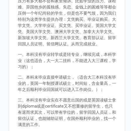
压力有多大都不会和家里倾诉。比如学业的压力、课程
难、异国他乡的孤独感、失恋、金钱上的困难等等都会
压倒一个年纪尚轻的学生，但是也不要气馁，因为我们
特别为这类学生提供办理：文凭购买、毕业证购买、大
学文凭、大学毕业证、买文凭、买毕业证、英国大学文
凭、美国大学文凭、澳洲大学文凭、加拿大大学文凭、
新加坡大学文凭、新西兰大学文凭、教育部认证、留学
回国人员证明、留信网认证。从而完成就业。
一、本科没有毕业转学或是转专业，继续完成，本科学
业（这也适合，大一大二挂科，不能进入大三课程，学
习的）；
二、本科未毕业直接申请硕士，（适合大三本科没有毕
业的，英国一年制授课试硕士，时间短，含金量高，一
年之后顺利毕业回国就可以进入工作岗位。）；
三、本科没有毕业实在不愿意出国的或是英国读硕士拿
到diploma或是certificate又不想重修的留学生，也只
有退而求其次，可以带有学位的，留学回国人员证，和
留信认证，也能辅助证明，在国外顺利毕业的，找一个
满意的工作。