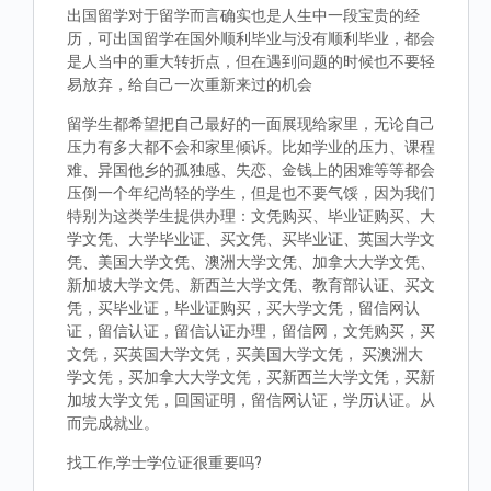
出国留学对于留学而言确实也是人生中一段宝贵的经
历，可出国留学在国外顺利毕业与没有顺利毕业，都会
是人当中的重大转折点，但在遇到问题的时候也不要轻
易放弃，给自己一次重新来过的机会
留学生都希望把自己最好的一面展现给家里，无论自己
压力有多大都不会和家里倾诉。比如学业的压力、课程
难、异国他乡的孤独感、失恋、金钱上的困难等等都会
压倒一个年纪尚轻的学生，但是也不要气馁，因为我们
特别为这类学生提供办理：文凭购买、毕业证购买、大
学文凭、大学毕业证、买文凭、买毕业证、英国大学文
凭、美国大学文凭、澳洲大学文凭、加拿大大学文凭、
新加坡大学文凭、新西兰大学文凭、教育部认证、买文
凭，买毕业证，毕业证购买，买大学文凭，留信网认
证，留信认证，留信认证办理，留信网，文凭购买，买
文凭，买英国大学文凭，买美国大学文凭， 买澳洲大
学文凭，买加拿大大学文凭，买新西兰大学文凭，买新
加坡大学文凭，回国证明，留信网认证，学历认证。从
而完成就业。
找工作,学士学位证很重要吗?