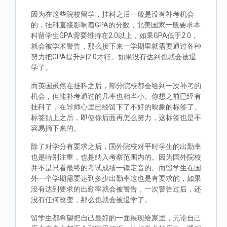
因为在这些院校留学，挂科之后一般是没有补考机会
的，挂科直接影响着GPA的分数，北美国家一般要求本
科留学生GPA需要维持在2.0以上，如果GPA低于2.0，
就会被学术警告，那么接下来一学期里就需要通过各种
努力把GPA提升到2.0才行。如果没有达到也就会被退
学了。
而英国虽然在挂科之后，部分院校都会给到一次补考的
机会，但能补考通过的几率也相当小。你想之前已经有
挂科了，在导师心里已经留下了不好的映象的标签了。
标签贴上之后，即使你后面再怎么努力，这标签也是不
容易摘下来的。
除了对学分有要求之后，国外院校对平时学生的出勤率
也是特别注重，也是纳入考察范围内的。因为国外院校
并不是只看最终的考试成绩一锤定音的。而留学生在国
外一个学期需要达到多少出勤率这也是有要求的，如果
没有达到要求的出勤率就会被警告，一次警告过后，还
没有任何改变，那么也就会被退学了。
留学生都希望把自己最好的一面展现给家里，无论自己