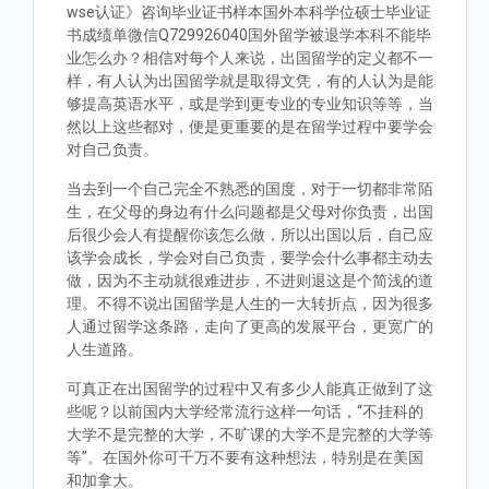
wse认证》咨询毕业证书样本国外本科学位硕士毕业证
书成绩单微信Q729926040国外留学被退学本科不能毕
业怎么办？相信对每个人来说，出国留学的定义都不一
样，有人认为出国留学就是取得文凭，有的人认为是能
够提高英语水平，或是学到更专业的专业知识等等，当
然以上这些都对，便是更重要的是在留学过程中要学会
对自己负责。
当去到一个自己完全不熟悉的国度，对于一切都非常陌
生，在父母的身边有什么问题都是父母对你负责，出国
后很少会人有提醒你该怎么做，所以出国以后，自己应
该学会成长，学会对自己负责，要学会什么事都主动去
做，因为不主动就很难进步，不进则退这是个简浅的道
理。不得不说出国留学是人生的一大转折点，因为很多
人通过留学这条路，走向了更高的发展平台，更宽广的
人生道路。
可真正在出国留学的过程中又有多少人能真正做到了这
些呢？以前国内大学经常流行这样一句话，“不挂科的
大学不是完整的大学，不旷课的大学不是完整的大学等
等”。在国外你可千万不要有这种想法，特别是在美国
和加拿大。