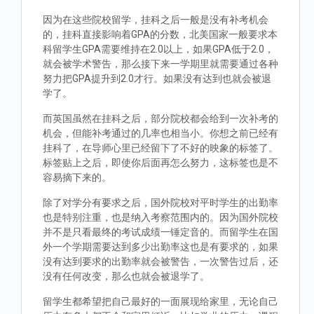
因为在这些院校留学，挂科之后一般是没有补考机会
的，挂科直接影响着GPA的分数，北美国家一般要求本
科留学生GPA需要维持在2.0以上，如果GPA低于2.0，
就会被学术警告，那么接下来一学期里就需要通过各种
努力把GPA提升到2.0才行。如果没有达到也就会被退
学了。
而英国虽然在挂科之后，部分院校都会给到一次补考的
机会，但能补考通过的几率也相当小。你想之前已经有
挂科了，在导师心里已经留下了不好的映象的标签了。
标签贴上之后，即使你后面再怎么努力，这标签也是不
容易摘下来的。
除了对学分有要求之后，国外院校对平时学生的出勤率
也是特别注重，也是纳入考察范围内的。因为国外院校
并不是只看最终的考试成绩一锤定音的。而留学生在国
外一个学期需要达到多少出勤率这也是有要求的，如果
没有达到要求的出勤率就会被警告，一次警告过后，还
没有任何改变，那么也就会被退学了。
留学生都希望把自己最好的一面展现给家里，无论自己