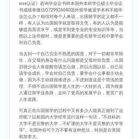
wse认证》咨询毕业证书样本国外本科学位硕士毕业证
书成绩单微信Q729926040国外留学被退学本科不能毕
业怎么办？相信对每个人来说，出国留学的定义都不一
样，有人认为出国留学就是取得文凭，有的人认为是能
够提高英语水平，或是学到更专业的专业知识等等，当
然以上这些都对，便是更重要的是在留学过程中要学会
对自己负责。
当去到一个自己完全不熟悉的国度，对于一切都非常陌
生，在父母的身边有什么问题都是父母对你负责，出国
后很少会人有提醒你该怎么做，所以出国以后，自己应
该学会成长，学会对自己负责，要学会什么事都主动去
做，因为不主动就很难进步，不进则退这是个简浅的道
理。不得不说出国留学是人生的一大转折点，因为很多
人通过留学这条路，走向了更高的发展平台，更宽广的
人生道路。
可真正在出国留学的过程中又有多少人能真正做到了这
些呢？以前国内大学经常流行这样一句话，“不挂科的
大学不是完整的大学，不旷课的大学不是完整的大学等
等”。在国外你可千万不要有这种想法，特别是在美国
和加拿大。