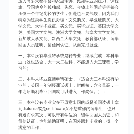
压力有多大都不会和家里倾诉。比如学业的压力、课程
难、异国他乡的孤独感、失恋、金钱上的困难等等都会
压倒一个年纪尚轻的学生，但是也不要气馁，因为我们
特别为这类学生提供办理：文凭购买、毕业证购买、大
学文凭、大学毕业证、买文凭、买毕业证、英国大学文
凭、美国大学文凭、澳洲大学文凭、加拿大大学文凭、
新加坡大学文凭、新西兰大学文凭、教育部认证、留学
回国人员证明、留信网认证。从而完成就业。
一、本科没有毕业转学或是转专业，继续完成，本科学
业（这也适合，大一大二挂科，不能进入大三课程，学
习的）；
二、本科未毕业直接申请硕士，（适合大三本科没有毕
业的，英国一年制授课试硕士，时间短，含金量高，一
年之后顺利毕业回国就可以进入工作岗位。）；
三、本科没有毕业实在不愿意出国的或是英国读硕士拿
到diploma或是certificate又不想重修的留学生，也只
有退而求其次，可以带有学位的，留学回国人员证，和
留信认证，也能辅助证明，在国外顺利毕业的，找一个
满意的工作。