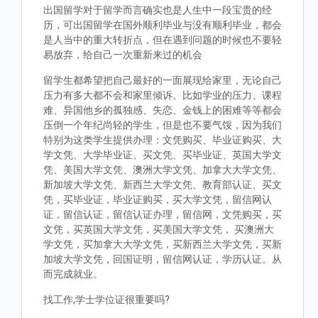
出国留学对于留学而言确实也是人生中一段宝贵的经
历，可出国留学在国外顺利毕业与没有顺利毕业，都会
是人当中的重大转折点，但在遇到问题的时候也不要轻
易放弃，给自己一次重新来过的机会
留学生都希望把自己最好的一面展现给家里，无论自己
压力有多大都不会和家里倾诉。比如学业的压力、课程
难、异国他乡的孤独感、失恋、金钱上的困难等等都会
压倒一个年纪尚轻的学生，但是也不要气馁，因为我们
特别为这类学生提供办理：文凭购买、毕业证购买、大
学文凭、大学毕业证、买文凭、买毕业证、英国大学文
凭、美国大学文凭、澳洲大学文凭、加拿大大学文凭、
新加坡大学文凭、新西兰大学文凭、教育部认证、买文
凭，买毕业证，毕业证购买，买大学文凭，留信网认
证，留信认证，留信认证办理，留信网，文凭购买，买
文凭，买英国大学文凭，买美国大学文凭， 买澳洲大
学文凭，买加拿大大学文凭，买新西兰大学文凭，买新
加坡大学文凭，回国证明，留信网认证，学历认证。从
而完成就业。
找工作,学士学位证很重要吗?