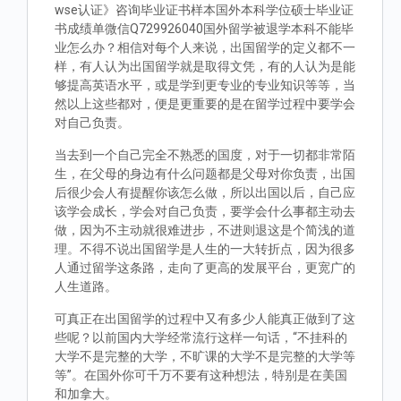
wse认证》咨询毕业证书样本国外本科学位硕士毕业证
书成绩单微信Q729926040国外留学被退学本科不能毕
业怎么办？相信对每个人来说，出国留学的定义都不一
样，有人认为出国留学就是取得文凭，有的人认为是能
够提高英语水平，或是学到更专业的专业知识等等，当
然以上这些都对，便是更重要的是在留学过程中要学会
对自己负责。
当去到一个自己完全不熟悉的国度，对于一切都非常陌
生，在父母的身边有什么问题都是父母对你负责，出国
后很少会人有提醒你该怎么做，所以出国以后，自己应
该学会成长，学会对自己负责，要学会什么事都主动去
做，因为不主动就很难进步，不进则退这是个简浅的道
理。不得不说出国留学是人生的一大转折点，因为很多
人通过留学这条路，走向了更高的发展平台，更宽广的
人生道路。
可真正在出国留学的过程中又有多少人能真正做到了这
些呢？以前国内大学经常流行这样一句话，“不挂科的
大学不是完整的大学，不旷课的大学不是完整的大学等
等”。在国外你可千万不要有这种想法，特别是在美国
和加拿大。