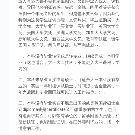
压力有多大都不会和家里倾诉。比如学业的压力、课程
难、异国他乡的孤独感、失恋、金钱上的困难等等都会
压倒一个年纪尚轻的学生，但是也不要气馁，因为我们
特别为这类学生提供办理：文凭购买、毕业证购买、大
学文凭、大学毕业证、买文凭、买毕业证、英国大学文
凭、美国大学文凭、澳洲大学文凭、加拿大大学文凭、
新加坡大学文凭、新西兰大学文凭、教育部认证、留学
回国人员证明、留信网认证。从而完成就业。
一、本科没有毕业转学或是转专业，继续完成，本科学
业（这也适合，大一大二挂科，不能进入大三课程，学
习的）；
二、本科未毕业直接申请硕士，（适合大三本科没有毕
业的，英国一年制授课试硕士，时间短，含金量高，一
年之后顺利毕业回国就可以进入工作岗位。）；
三、本科没有毕业实在不愿意出国的或是英国读硕士拿
到diploma或是certificate又不想重修的留学生，也只
有退而求其次，可以带有学位的，留学回国人员证，和
留信认证，也能辅助证明，在国外顺利毕业的，找一个
满意的工作。