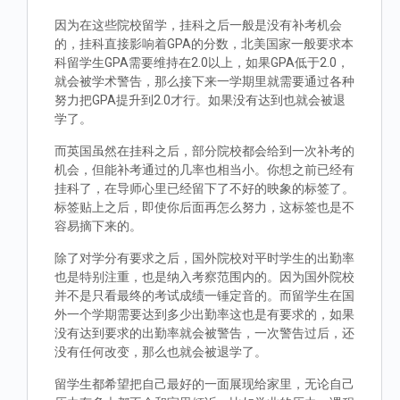
因为在这些院校留学，挂科之后一般是没有补考机会
的，挂科直接影响着GPA的分数，北美国家一般要求本
科留学生GPA需要维持在2.0以上，如果GPA低于2.0，
就会被学术警告，那么接下来一学期里就需要通过各种
努力把GPA提升到2.0才行。如果没有达到也就会被退
学了。
而英国虽然在挂科之后，部分院校都会给到一次补考的
机会，但能补考通过的几率也相当小。你想之前已经有
挂科了，在导师心里已经留下了不好的映象的标签了。
标签贴上之后，即使你后面再怎么努力，这标签也是不
容易摘下来的。
除了对学分有要求之后，国外院校对平时学生的出勤率
也是特别注重，也是纳入考察范围内的。因为国外院校
并不是只看最终的考试成绩一锤定音的。而留学生在国
外一个学期需要达到多少出勤率这也是有要求的，如果
没有达到要求的出勤率就会被警告，一次警告过后，还
没有任何改变，那么也就会被退学了。
留学生都希望把自己最好的一面展现给家里，无论自己