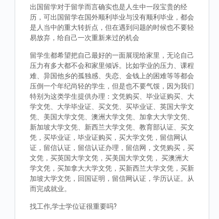
出国留学对于留学而言确实也是人生中一段宝贵的经
历，可出国留学在国外顺利毕业与没有顺利毕业，都会
是人当中的重大转折点，但在遇到问题的时候也不要轻
易放弃，给自己一次重新来过的机会
留学生都希望把自己最好的一面展现给家里，无论自己
压力有多大都不会和家里倾诉。比如学业的压力、课程
难、异国他乡的孤独感、失恋、金钱上的困难等等都会
压倒一个年纪尚轻的学生，但是也不要气馁，因为我们
特别为这类学生提供办理：文凭购买、毕业证购买、大
学文凭、大学毕业证、买文凭、买毕业证、英国大学文
凭、美国大学文凭、澳洲大学文凭、加拿大大学文凭、
新加坡大学文凭、新西兰大学文凭、教育部认证、买文
凭，买毕业证，毕业证购买，买大学文凭，留信网认
证，留信认证，留信认证办理，留信网，文凭购买，买
文凭，买英国大学文凭，买美国大学文凭， 买澳洲大
学文凭，买加拿大大学文凭，买新西兰大学文凭，买新
加坡大学文凭，回国证明，留信网认证，学历认证。从
而完成就业。
找工作,学士学位证很重要吗?