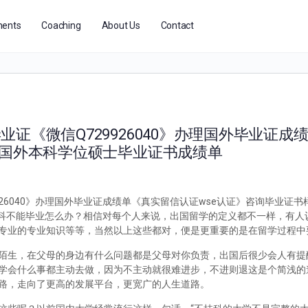
ents
Coaching
About Us
Contact
证《微信Q729926040》办理国外毕业证成
本国外本科学位硕士毕业证书成绩单
26040》办理国外毕业证成绩单《真实留信认证wse认证》咨询毕业证
退学本科不能毕业怎么办？相信对每个人来说，出国留学的定义都不一样，有
专业的专业知识等等，当然以上这些都对，便是更重要的是在留学过程中
陌生，在父母的身边有什么问题都是父母对你负责，出国后很少会人有提
学会什么事都主动去做，因为不主动就很难进步，不进则退这是个简浅的
路，走向了更高的发展平台，更宽广的人生道路。