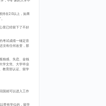
大学，不旷课的大学不
持在2.0以上，如果
了。
心里已经留下了不好
的考试成绩一锤定音
还没有任何改变，那
孤独感、失恋、金钱
大学文凭、大学毕业
、教育部认证、留学
回国就可以进入工作
，可以带有学位的，留学