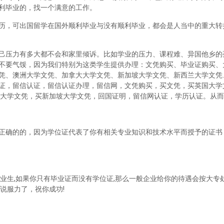
利毕业的，找一个满意的工作。
历，可出国留学在国外顺利毕业与没有顺利毕业，都会是人当中的重大转
己压力有多大都不会和家里倾诉。比如学业的压力、课程难、异国他乡的
不要气馁，因为我们特别为这类学生提供办理：文凭购买、毕业证购买、
凭、澳洲大学文凭、加拿大大学文凭、新加坡大学文凭、新西兰大学文凭
证，留信认证，留信认证办理，留信网，文凭购买，买文凭，买英国大学
兰大学文凭，买新加坡大学文凭，回国证明，留信网认证，学历认证。从
正确的的，因为学位证代表了你有相关专业知识和技术水平而授予的证书
业生,如果你只有毕业证而没有学位证,那么一般企业给你的待遇会按大专处
说服力了，祝你成功!