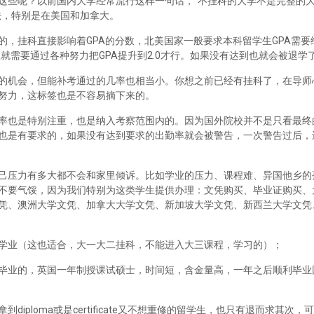
这些呢？以前国内大学经常流行这样一句话，“不挂科的大学不是完整的
法，特别是在美国和加拿大。
，挂科直接影响着GPA的分数，北美国家一般要求本科留学生GPA需要维
里就需要通过各种努力把GPA提升到2.0才行。如果没有达到也就会被退学
的机会，但能补考通过的几率也相当小。你想之前已经有挂科了，在导师
努力，这标签也是不容易摘下来的。
率也是特别注重，也是纳入考察范围内的。因为国外院校并不是只看最终
也是有要求的，如果没有达到要求的出勤率就会被警告，一次警告过后，
己压力有多大都不会和家里倾诉。比如学业的压力、课程难、异国他乡的
不要气馁，因为我们特别为这类学生提供办理：文凭购买、毕业证购买、
凭、澳洲大学文凭、加拿大大学文凭、新加坡大学文凭、新西兰大学文凭
学业（这也适合，大一大二挂科，不能进入大三课程，学习的）；
毕业的，英国一年制授课试硕士，时间短，含金量高，一年之后顺利毕业
iploma或是certificate又不想重修的留学生，也只有退而求其次