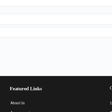
C
Featured Links
About Us