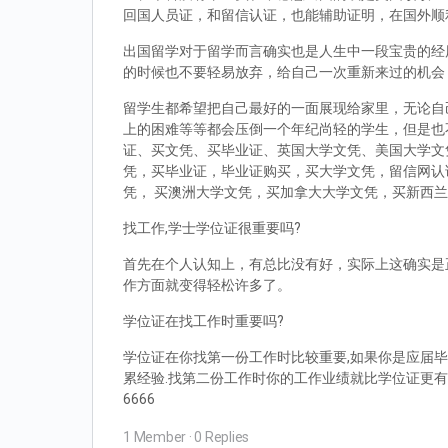
回国人员证，和留信认证，也能辅助证明，在国外顺
出国留学对于留学而言确实也是人生中一段宝贵的经
的时候也不要轻易放弃，给自己一次重新来过的机会
留学生都希望把自己最好的一面展现给家里，无论自
上的困难等等都会压倒一个年纪尚轻的学生，但是也
证、买文凭、买毕业证、英国大学文凭、美国大学文
凭，买毕业证，毕业证购买，买大学文凭，留信网认
凭， 买澳洲大学文凭，买加拿大大学文凭，买新西
找工作,学士学位证很重要吗?
首先在个人认知上，有总比没有好，实际上这确实是
作方面就变得轻松许多了。
学位证在找工作时重要吗?
学位证在你找第一份工作时比较重要,如果你是应届毕
累经验.找第二份工作时你的工作业绩就比学位证更有
6666
1 Member
·
0 Replies