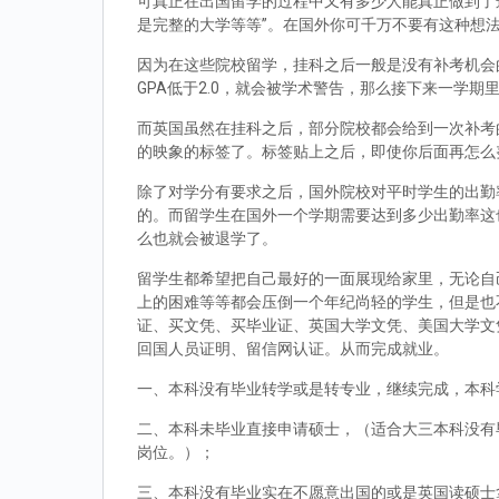
可真正在出国留学的过程中又有多少人能真正做到了
是完整的大学等等”。在国外你可千万不要有这种想
因为在这些院校留学，挂科之后一般是没有补考机会的
GPA低于2.0，就会被学术警告，那么接下来一学期
而英国虽然在挂科之后，部分院校都会给到一次补考
的映象的标签了。标签贴上之后，即使你后面再怎么
除了对学分有要求之后，国外院校对平时学生的出勤
的。而留学生在国外一个学期需要达到多少出勤率这
么也就会被退学了。
留学生都希望把自己最好的一面展现给家里，无论自
上的困难等等都会压倒一个年纪尚轻的学生，但是也
证、买文凭、买毕业证、英国大学文凭、美国大学文
回国人员证明、留信网认证。从而完成就业。
一、本科没有毕业转学或是转专业，继续完成，本科
二、本科未毕业直接申请硕士，（适合大三本科没有
岗位。）；
三、本科没有毕业实在不愿意出国的或是英国读硕士拿到d