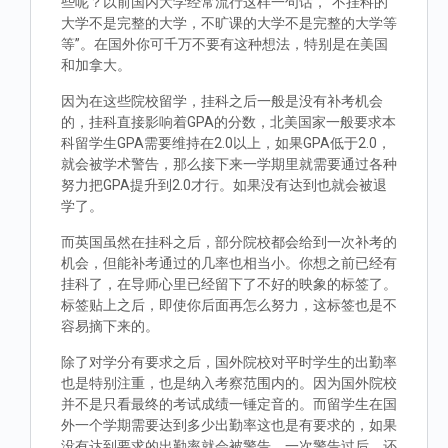
些呢？以前国内大学经常流行这样一句话，“不挂科的
大学不是完整的大学，不旷课的大学不是完整的大学等
等”。在国外你可千万不要有这种想法，特别是在美国
和加拿大。
因为在这些院校留学，挂科之后一般是没有补考机会
的，挂科直接影响着GPA的分数，北美国家一般要求本
科留学生GPA需要维持在2.0以上，如果GPA低于2.0，
就会被学术警告，那么接下来一学期里就需要通过各种
努力把GPA提升到2.0才行。如果没有达到也就会被退
学了。
而英国虽然在挂科之后，部分院校都会给到一次补考的
机会，但能补考通过的几率也相当小。你想之前已经有
挂科了，在导师心里已经留下了不好的映象的标签了。
标签贴上之后，即使你后面再怎么努力，这标签也是不
容易摘下来的。
除了对学分有要求之后，国外院校对平时学生的出勤率
也是特别注重，也是纳入考察范围内的。因为国外院校
并不是只看最终的考试成绩一锤定音的。而留学生在国
外一个学期需要达到多少出勤率这也是有要求的，如果
没有达到要求的出勤率就会被警告，一次警告过后，还