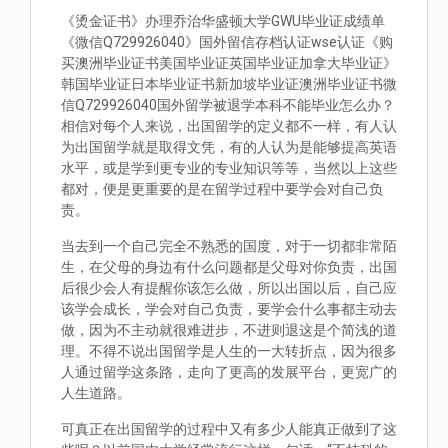
《烫金证书》办理乔治华盛顿大学GWU毕业证成绩单
《微信Q729926040》国外留信存档认证wse认证《购
买澳洲毕业证书美国毕业证英国毕业证加拿大毕业证》
韩国毕业证日本毕业证书新加坡毕业证澳洲毕业证书微
信Q729926040国外留学被退学本科不能毕业怎么办？
相信对每个人来说，出国留学的定义都不一样，有人认
为出国留学就是取得文凭，有的人认为是能够提高英语
水平，或是学到更专业的专业知识等等，当然以上这些
都对，便是更重要的是在留学过程中要学会对自己负
责。
当去到一个自己完全不熟悉的国度，对于一切都非常陌
生，在父母的身边有什么问题都是父母对你负责，出国
后很少会人有提醒你该怎么做，所以出国以后，自己应
该学会成长，学会对自己负责，要学会什么事都主动去
做，因为不主动就很难进步，不进则退这是个简浅的道
理。不得不说出国留学是人生的一大转折点，因为很多
人通过留学这条路，走向了更高的发展平台，更宽广的
人生道路。
可真正在出国留学的过程中又有多少人能真正做到了这