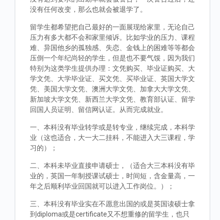
没有任何改变，那么也就会被退学了。
留学生都希望把自己最好的一面展现给家里，无论自己
压力有多大都不会和家里倾诉。比如学业的压力、课程
难、异国他乡的孤独感、失恋、金钱上的困难等等都会
压倒一个年纪尚轻的学生，但是也不要气馁，因为我们
特别为这类学生提供办理：文凭购买、毕业证购买、大
学文凭、大学毕业证、买文凭、买毕业证、英国大学文
凭、美国大学文凭、澳洲大学文凭、加拿大大学文凭、
新加坡大学文凭、新西兰大学文凭、教育部认证、留学
回国人员证明、留信网认证。从而完成就业。
一、本科没有毕业转学或是转专业，继续完成，本科学
业（这也适合，大一大二挂科，不能进入大三课程，学
习的）；
二、本科未毕业直接申请硕士，（适合大三本科没有毕
业的，英国一年制授课试硕士，时间短，含金量高，一
年之后顺利毕业回国就可以进入工作岗位。）；
三、本科没有毕业实在不愿意出国的或是英国读硕士拿
到diploma或是certificate又不想重修的留学生，也只