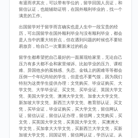
有退而求其次，可以带有学位的，留学回国人员证，和
留信认证，也能辅助证明，在国外顺利毕业的，找一个
满意的工作。
出国留学对于留学而言确实也是人生中一段宝贵的经
历，可出国留学在国外顺利毕业与没有顺利毕业，都会
是人当中的重大转折点，但在遇到问题的时候也不要轻
易放弃，给自己一次重新来过的机会
留学生都希望把自己最好的一面展现给家里，无论自己
压力有多大都不会和家里倾诉。比如学业的压力、课程
难、异国他乡的孤独感、失恋、金钱上的困难等等都会
压倒一个年纪尚轻的学生，但是也不要气馁，因为我们
特别为这类学生提供办理：文凭购买、毕业证购买、大
学文凭、大学毕业证、买文凭、买毕业证、英国大学文
凭、美国大学文凭、澳洲大学文凭、加拿大大学文凭、
新加坡大学文凭、新西兰大学文凭、教育部认证、买文
凭，买毕业证，毕业证购买，买大学文凭，留信网认
证，留信认证，留信认证办理，留信网，文凭购买，买
文凭，买英国大学文凭，买美国大学文凭， 买澳洲大
学文凭，买加拿大大学文凭，买新西兰大学文凭，买新
加坡大学文凭，回国证明，留信网认证，学历认证。从