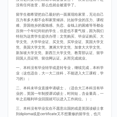
没有任何改变，那么也就会被退学了。
留学生都希望把自己最好的一面展现给家里，无论自己
压力有多大都不会和家里倾诉。比如学业的压力、课程
难、异国他乡的孤独感、失恋、金钱上的困难等等都会
压倒一个年纪尚轻的学生，但是也不要气馁，因为我们
特别为这类学生提供办理：文凭购买、毕业证购买、大
学文凭、大学毕业证、买文凭、买毕业证、英国大学文
凭、美国大学文凭、澳洲大学文凭、加拿大大学文凭、
新加坡大学文凭、新西兰大学文凭、教育部认证、留学
回国人员证明、留信网认证。从而完成就业。
一、本科没有毕业转学或是转专业，继续完成，本科学
业（这也适合，大一大二挂科，不能进入大三课程，学
习的）；
二、本科未毕业直接申请硕士，（适合大三本科没有毕
业的，英国一年制授课试硕士，时间短，含金量高，一
年之后顺利毕业回国就可以进入工作岗位。）；
三、本科没有毕业实在不愿意出国的或是英国读硕士拿
到diploma或是certificate又不想重修的留学生，也只