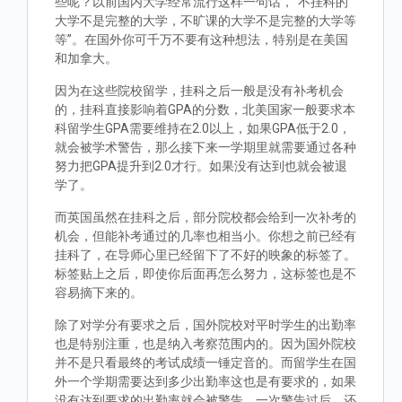
些呢？以前国内大学经常流行这样一句话，“不挂科的
大学不是完整的大学，不旷课的大学不是完整的大学等
等”。在国外你可千万不要有这种想法，特别是在美国
和加拿大。
因为在这些院校留学，挂科之后一般是没有补考机会
的，挂科直接影响着GPA的分数，北美国家一般要求本
科留学生GPA需要维持在2.0以上，如果GPA低于2.0，
就会被学术警告，那么接下来一学期里就需要通过各种
努力把GPA提升到2.0才行。如果没有达到也就会被退
学了。
而英国虽然在挂科之后，部分院校都会给到一次补考的
机会，但能补考通过的几率也相当小。你想之前已经有
挂科了，在导师心里已经留下了不好的映象的标签了。
标签贴上之后，即使你后面再怎么努力，这标签也是不
容易摘下来的。
除了对学分有要求之后，国外院校对平时学生的出勤率
也是特别注重，也是纳入考察范围内的。因为国外院校
并不是只看最终的考试成绩一锤定音的。而留学生在国
外一个学期需要达到多少出勤率这也是有要求的，如果
没有达到要求的出勤率就会被警告，一次警告过后，还