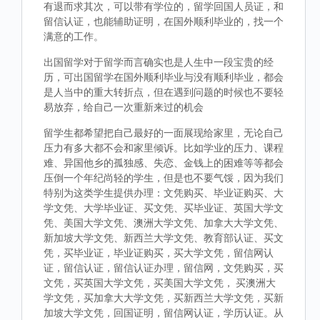
有退而求其次，可以带有学位的，留学回国人员证，和
留信认证，也能辅助证明，在国外顺利毕业的，找一个
满意的工作。
出国留学对于留学而言确实也是人生中一段宝贵的经
历，可出国留学在国外顺利毕业与没有顺利毕业，都会
是人当中的重大转折点，但在遇到问题的时候也不要轻
易放弃，给自己一次重新来过的机会
留学生都希望把自己最好的一面展现给家里，无论自己
压力有多大都不会和家里倾诉。比如学业的压力、课程
难、异国他乡的孤独感、失恋、金钱上的困难等等都会
压倒一个年纪尚轻的学生，但是也不要气馁，因为我们
特别为这类学生提供办理：文凭购买、毕业证购买、大
学文凭、大学毕业证、买文凭、买毕业证、英国大学文
凭、美国大学文凭、澳洲大学文凭、加拿大大学文凭、
新加坡大学文凭、新西兰大学文凭、教育部认证、买文
凭，买毕业证，毕业证购买，买大学文凭，留信网认
证，留信认证，留信认证办理，留信网，文凭购买，买
文凭，买英国大学文凭，买美国大学文凭， 买澳洲大
学文凭，买加拿大大学文凭，买新西兰大学文凭，买新
加坡大学文凭，回国证明，留信网认证，学历认证。从