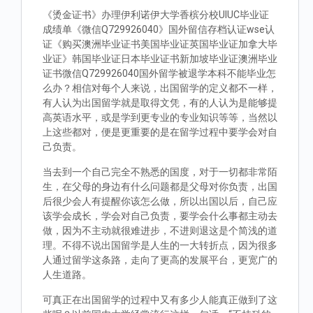
《烫金证书》办理伊利诺伊大学香槟分校UIUC毕业证
成绩单《微信Q729926040》国外留信存档认证wse认
证《购买澳洲毕业证书美国毕业证英国毕业证加拿大毕
业证》韩国毕业证日本毕业证书新加坡毕业证澳洲毕业
证书微信Q729926040国外留学被退学本科不能毕业怎
么办？相信对每个人来说，出国留学的定义都不一样，
有人认为出国留学就是取得文凭，有的人认为是能够提
高英语水平，或是学到更专业的专业知识等等，当然以
上这些都对，便是更重要的是在留学过程中要学会对自
己负责。
当去到一个自己完全不熟悉的国度，对于一切都非常陌
生，在父母的身边有什么问题都是父母对你负责，出国
后很少会人有提醒你该怎么做，所以出国以后，自己应
该学会成长，学会对自己负责，要学会什么事都主动去
做，因为不主动就很难进步，不进则退这是个简浅的道
理。不得不说出国留学是人生的一大转折点，因为很多
人通过留学这条路，走向了更高的发展平台，更宽广的
人生道路。
可真正在出国留学的过程中又有多少人能真正做到了这