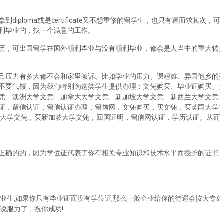
iploma或是certificate又不想重修的留学生，也只有退而求其次
利毕业的，找一个满意的工作。
历，可出国留学在国外顺利毕业与没有顺利毕业，都会是人当中的重大转
己压力有多大都不会和家里倾诉。比如学业的压力、课程难、异国他乡的
不要气馁，因为我们特别为这类学生提供办理：文凭购买、毕业证购买、
凭、澳洲大学文凭、加拿大大学文凭、新加坡大学文凭、新西兰大学文凭
证，留信认证，留信认证办理，留信网，文凭购买，买文凭，买英国大学
兰大学文凭，买新加坡大学文凭，回国证明，留信网认证，学历认证。从
正确的的，因为学位证代表了你有相关专业知识和技术水平而授予的证书
业生,如果你只有毕业证而没有学位证,那么一般企业给你的待遇会按大专处
说服力了，祝你成功!