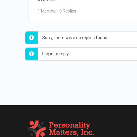
1 Member
·
0 Replies
Sorry, there were no replies found.
Log in to reply.