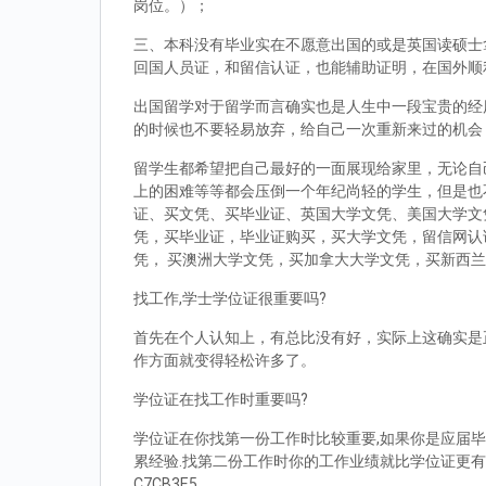
岗位。）；
三、本科没有毕业实在不愿意出国的或是英国读硕士拿到d
回国人员证，和留信认证，也能辅助证明，在国外顺
出国留学对于留学而言确实也是人生中一段宝贵的经
的时候也不要轻易放弃，给自己一次重新来过的机会
留学生都希望把自己最好的一面展现给家里，无论自
上的困难等等都会压倒一个年纪尚轻的学生，但是也
证、买文凭、买毕业证、英国大学文凭、美国大学文
凭，买毕业证，毕业证购买，买大学文凭，留信网认
凭， 买澳洲大学文凭，买加拿大大学文凭，买新西
找工作,学士学位证很重要吗?
首先在个人认知上，有总比没有好，实际上这确实是
作方面就变得轻松许多了。
学位证在找工作时重要吗?
学位证在你找第一份工作时比较重要,如果你是应届毕
累经验.找第二份工作时你的工作业绩就比学位证更有
C7CB3E5