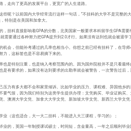
路，走向了更高的发展平台，更宽广的人生道路。
这些呢？以前国内大学经常流行这样一句话，“不挂科的大学不是完整的
法，特别是在美国和加拿大。
，挂科直接影响着GPA的分数，北美国家一般要求本科留学生GPA需要维
里就需要通过各种努力把GPA提升到2.0才行。如果没有达到也就会被退学
的机会，但能补考通过的几率也相当小。你想之前已经有挂科了，在导师
努力，这标签也是不容易摘下来的。
率也是特别注重，也是纳入考察范围内的。因为国外院校并不是只看最终
也是有要求的，如果没有达到要求的出勤率就会被警告，一次警告过后，
己压力有多大都不会和家里倾诉。比如学业的压力、课程难、异国他乡的
不要气馁，因为我们特别为这类学生提供办理：文凭购买、毕业证购买、
凭、澳洲大学文凭、加拿大大学文凭、新加坡大学文凭、新西兰大学文凭
学业（这也适合，大一大二挂科，不能进入大三课程，学习的）；
毕业的，英国一年制授课试硕士，时间短，含金量高，一年之后顺利毕业