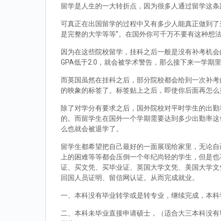
留学是人生的一大转折点，因为很多人通过留学这条
可真正在出国留学的过程中又有多少人能真正做到了
是完整的大学等等”。在国外你可千万不要有这种想
因为在这些院校留学，挂科之后一般是没有补考机会的
GPA低于2.0，就会被学术警告，那么接下来一学期
而英国虽然在挂科之后，部分院校都会给到一次补考
的映象的标签了。标签贴上之后，即使你后面再怎么
除了对学分有要求之后，国外院校对平时学生的出勤
的。而留学生在国外一个学期需要达到多少出勤率这
么也就会被退学了。
留学生都希望把自己最好的一面展现给家里，无论自
上的困难等等都会压倒一个年纪尚轻的学生，但是也
证、买文凭、买毕业证、英国大学文凭、美国大学文
回国人员证明、留信网认证。从而完成就业。
一、本科没有毕业转学或是转专业，继续完成，本科
二、本科未毕业直接申请硕士，（适合大三本科没有