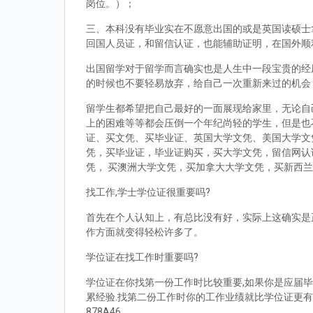
岗位。）；
三、本科没有毕业实在不愿意出国的或是英国读硕士拿到d
回国人员证，和留信认证，也能辅助证明，在国外顺
出国留学对于留学而言确实也是人生中一段宝贵的经
的时候也不要轻易放弃，给自己一次重新来过的机会
留学生都希望把自己最好的一面展现给家里，无论自
上的困难等等都会压倒一个年纪尚轻的学生，但是也
证、买文凭、买毕业证、英国大学文凭、美国大学文
凭，买毕业证，毕业证购买，买大学文凭，留信网认
凭， 买澳洲大学文凭，买加拿大大学文凭，买新西
找工作,学士学位证很重要吗?
首先在个人认知上，有总比没有好，实际上这确实是
作方面就变得轻松许多了。
学位证在找工作时重要吗?
学位证在你找第一份工作时比较重要,如果你是应届毕
累经验.找第二份工作时你的工作业绩就比学位证更有
878A46