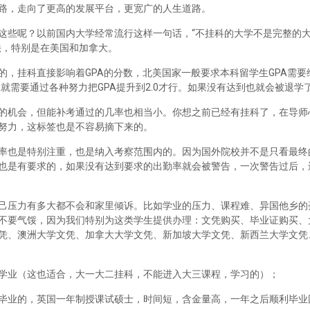
路，走向了更高的发展平台，更宽广的人生道路。
这些呢？以前国内大学经常流行这样一句话，“不挂科的大学不是完整的
法，特别是在美国和加拿大。
，挂科直接影响着GPA的分数，北美国家一般要求本科留学生GPA需要维
里就需要通过各种努力把GPA提升到2.0才行。如果没有达到也就会被退学
的机会，但能补考通过的几率也相当小。你想之前已经有挂科了，在导师
努力，这标签也是不容易摘下来的。
率也是特别注重，也是纳入考察范围内的。因为国外院校并不是只看最终
也是有要求的，如果没有达到要求的出勤率就会被警告，一次警告过后，
己压力有多大都不会和家里倾诉。比如学业的压力、课程难、异国他乡的
不要气馁，因为我们特别为这类学生提供办理：文凭购买、毕业证购买、
凭、澳洲大学文凭、加拿大大学文凭、新加坡大学文凭、新西兰大学文凭
学业（这也适合，大一大二挂科，不能进入大三课程，学习的）；
毕业的，英国一年制授课试硕士，时间短，含金量高，一年之后顺利毕业