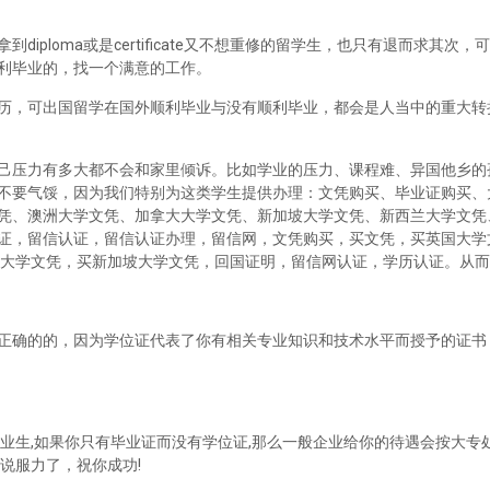
iploma或是certificate又不想重修的留学生，也只有退而求其次
利毕业的，找一个满意的工作。
历，可出国留学在国外顺利毕业与没有顺利毕业，都会是人当中的重大转
己压力有多大都不会和家里倾诉。比如学业的压力、课程难、异国他乡的
不要气馁，因为我们特别为这类学生提供办理：文凭购买、毕业证购买、
凭、澳洲大学文凭、加拿大大学文凭、新加坡大学文凭、新西兰大学文凭
证，留信认证，留信认证办理，留信网，文凭购买，买文凭，买英国大学
兰大学文凭，买新加坡大学文凭，回国证明，留信网认证，学历认证。从
正确的的，因为学位证代表了你有相关专业知识和技术水平而授予的证书
业生,如果你只有毕业证而没有学位证,那么一般企业给你的待遇会按大专处
说服力了，祝你成功!