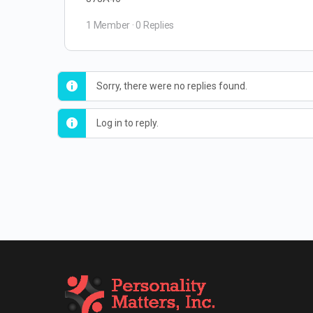
1 Member
·
0 Replies
Sorry, there were no replies found.
Log in to reply.