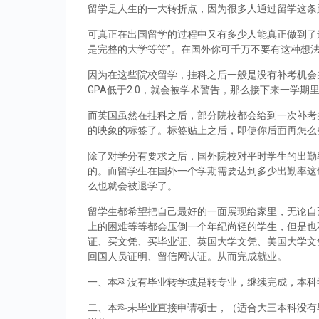
留学是人生的一大转折点，因为很多人通过留学这条
可真正在出国留学的过程中又有多少人能真正做到了
是完整的大学等等”。在国外你可千万不要有这种想
因为在这些院校留学，挂科之后一般是没有补考机会的
GPA低于2.0，就会被学术警告，那么接下来一学期
而英国虽然在挂科之后，部分院校都会给到一次补考
的映象的标签了。标签贴上之后，即使你后面再怎么
除了对学分有要求之后，国外院校对平时学生的出勤
的。而留学生在国外一个学期需要达到多少出勤率这
么也就会被退学了。
留学生都希望把自己最好的一面展现给家里，无论自
上的困难等等都会压倒一个年纪尚轻的学生，但是也
证、买文凭、买毕业证、英国大学文凭、美国大学文
回国人员证明、留信网认证。从而完成就业。
一、本科没有毕业转学或是转专业，继续完成，本科
二、本科未毕业直接申请硕士，（适合大三本科没有