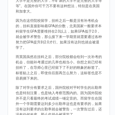
大学不是完整的大学，不旷课的大学不是完整的大学等
等”。在国外你可千万不要有这种想法，特别是在美国
和加拿大。
因为在这些院校留学，挂科之后一般是没有补考机会
的，挂科直接影响着GPA的分数，北美国家一般要求本
科留学生GPA需要维持在2.0以上，如果GPA低于2.0，
就会被学术警告，那么接下来一学期里就需要通过各种
努力把GPA提升到2.0才行。如果没有达到也就会被退
学了。
而英国虽然在挂科之后，部分院校都会给到一次补考的
机会，但能补考通过的几率也相当小。你想之前已经有
挂科了，在导师心里已经留下了不好的映象的标签了。
标签贴上之后，即使你后面再怎么努力，这标签也是不
容易摘下来的。
除了对学分有要求之后，国外院校对平时学生的出勤率
也是特别注重，也是纳入考察范围内的。因为国外院校
并不是只看最终的考试成绩一锤定音的。而留学生在国
外一个学期需要达到多少出勤率这也是有要求的，如果
没有达到要求的出勤率就会被警告，一次警告过后，还
没有任何改变，那么也就会被退学了。