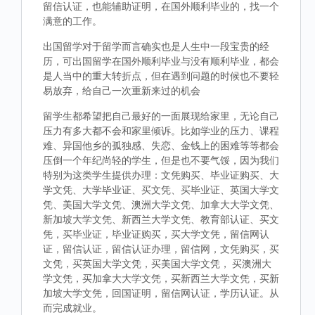
留信认证，也能辅助证明，在国外顺利毕业的，找一个
满意的工作。
出国留学对于留学而言确实也是人生中一段宝贵的经
历，可出国留学在国外顺利毕业与没有顺利毕业，都会
是人当中的重大转折点，但在遇到问题的时候也不要轻
易放弃，给自己一次重新来过的机会
留学生都希望把自己最好的一面展现给家里，无论自己
压力有多大都不会和家里倾诉。比如学业的压力、课程
难、异国他乡的孤独感、失恋、金钱上的困难等等都会
压倒一个年纪尚轻的学生，但是也不要气馁，因为我们
特别为这类学生提供办理：文凭购买、毕业证购买、大
学文凭、大学毕业证、买文凭、买毕业证、英国大学文
凭、美国大学文凭、澳洲大学文凭、加拿大大学文凭、
新加坡大学文凭、新西兰大学文凭、教育部认证、买文
凭，买毕业证，毕业证购买，买大学文凭，留信网认
证，留信认证，留信认证办理，留信网，文凭购买，买
文凭，买英国大学文凭，买美国大学文凭， 买澳洲大
学文凭，买加拿大大学文凭，买新西兰大学文凭，买新
加坡大学文凭，回国证明，留信网认证，学历认证。从
而完成就业。