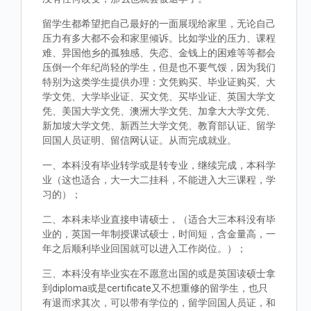
留学生都希望把自己最好的一面展现给家里，无论自己
压力有多大都不会和家里倾诉。比如学业的压力、课程
难、异国他乡的孤独感、失恋、金钱上的困难等等都会
压倒一个年纪尚轻的学生，但是也不要气馁，因为我们
特别为这类学生提供办理：文凭购买、毕业证购买、大
学文凭、大学毕业证、买文凭、买毕业证、英国大学文
凭、美国大学文凭、澳洲大学文凭、加拿大大学文凭、
新加坡大学文凭、新西兰大学文凭、教育部认证、留学
回国人员证明、留信网认证。从而完成就业。
一、本科没有毕业转学或是转专业，继续完成，本科学
业（这也适合，大一大二挂科，不能进入大三课程，学
习的）；
二、本科未毕业直接申请硕士，（适合大三本科没有毕
业的，英国一年制授课试硕士，时间短，含金量高，一
年之后顺利毕业回国就可以进入工作岗位。）；
三、本科没有毕业实在不愿意出国的或是英国读硕士拿
到diploma或是certificate又不想重修的留学生，也只
有退而求其次，可以带有学位的，留学回国人员证，和