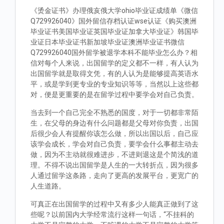
《烫金证书》办理俄亥俄大学ohio毕业证成绩单《微信
Q729926040》国外留信存档认证wse认证《购买澳洲
毕业证书美国毕业证英国毕业证加拿大毕业证》韩国毕
业证日本毕业证书新加坡毕业证澳洲毕业证书微信
Q729926040国外留学被退学本科不能毕业怎么办？相
信对每个人来说，出国留学的定义都不一样，有人认为
出国留学就是取得文凭，有的人认为是能够提高英语水
平，或是学到更专业的专业知识等等，当然以上这些都
对，便是更重要的是在留学过程中要学会对自己负责。
当去到一个自己完全不熟悉的国度，对于一切都非常陌
生，在父母的身边有什么问题都是父母对你负责，出国
后很少会人有提醒你该怎么做，所以出国以后，自己应
该学会成长，学会对自己负责，要学会什么事都主动去
做，因为不主动就很难进步，不进则退这是个简浅的道
理。不得不说出国留学是人生的一大转折点，因为很多
人通过留学这条路，走向了更高的发展平台，更宽广的
人生道路。
可真正在出国留学的过程中又有多少人能真正做到了这
些呢？以前国内大学经常流行这样一句话，“不挂科的