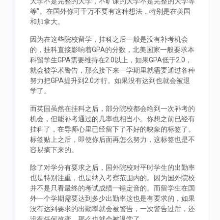
大学不是完整的大学，不旷课的大学不是完整的大学等
等”。在国外你可千万不要有这种想法，特别是在美国
和加拿大。
因为在这些院校留学，挂科之后一般是没有补考机会
的，挂科直接影响着GPA的分数，北美国家一般要求本
科留学生GPA需要维持在2.0以上，如果GPA低于2.0，
就会被学术警告，那么接下来一学期里就需要通过各种
努力把GPA提升到2.0才行。如果没有达到也就会被退
学了。
而英国虽然在挂科之后，部分院校都会给到一次补考的
机会，但能补考通过的几率也相当小。你想之前已经有
挂科了，在导师心里已经留下了不好的映象的标签了。
标签贴上之后，即使你后面再怎么努力，这标签也是不
容易摘下来的。
除了对学分有要求之后，国外院校对平时学生的出勤率
也是特别注重，也是纳入考察范围内的。因为国外院校
并不是只看最终的考试成绩一锤定音的。而留学生在国
外一个学期需要达到多少出勤率这也是有要求的，如果
没有达到要求的出勤率就会被警告，一次警告过后，还
没有任何改变，那么也就会被退学了。