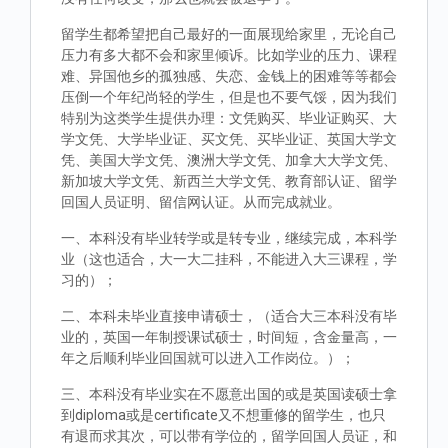
留学生都希望把自己最好的一面展现给家里，无论自己
压力有多大都不会和家里倾诉。比如学业的压力、课程
难、异国他乡的孤独感、失恋、金钱上的困难等等都会
压倒一个年纪尚轻的学生，但是也不要气馁，因为我们
特别为这类学生提供办理：文凭购买、毕业证购买、大
学文凭、大学毕业证、买文凭、买毕业证、英国大学文
凭、美国大学文凭、澳洲大学文凭、加拿大大学文凭、
新加坡大学文凭、新西兰大学文凭、教育部认证、留学
回国人员证明、留信网认证。从而完成就业。
一、本科没有毕业转学或是转专业，继续完成，本科学
业（这也适合，大一大二挂科，不能进入大三课程，学
习的）；
二、本科未毕业直接申请硕士，（适合大三本科没有毕
业的，英国一年制授课试硕士，时间短，含金量高，一
年之后顺利毕业回国就可以进入工作岗位。）；
三、本科没有毕业实在不愿意出国的或是英国读硕士拿
到diploma或是certificate又不想重修的留学生，也只
有退而求其次，可以带有学位的，留学回国人员证，和