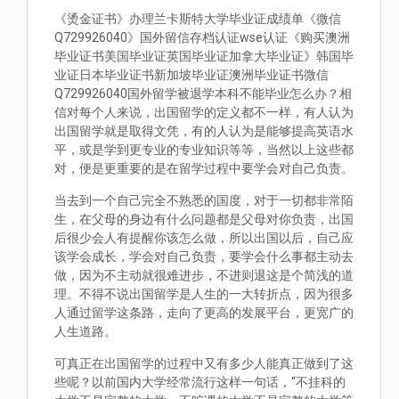
《烫金证书》办理兰卡斯特大学毕业证成绩单《微信
Q729926040》国外留信存档认证wse认证《购买澳洲
毕业证书美国毕业证英国毕业证加拿大毕业证》韩国毕
业证日本毕业证书新加坡毕业证澳洲毕业证书微信
Q729926040国外留学被退学本科不能毕业怎么办？相
信对每个人来说，出国留学的定义都不一样，有人认为
出国留学就是取得文凭，有的人认为是能够提高英语水
平，或是学到更专业的专业知识等等，当然以上这些都
对，便是更重要的是在留学过程中要学会对自己负责。
当去到一个自己完全不熟悉的国度，对于一切都非常陌
生，在父母的身边有什么问题都是父母对你负责，出国
后很少会人有提醒你该怎么做，所以出国以后，自己应
该学会成长，学会对自己负责，要学会什么事都主动去
做，因为不主动就很难进步，不进则退这是个简浅的道
理。不得不说出国留学是人生的一大转折点，因为很多
人通过留学这条路，走向了更高的发展平台，更宽广的
人生道路。
可真正在出国留学的过程中又有多少人能真正做到了这
些呢？以前国内大学经常流行这样一句话，“不挂科的