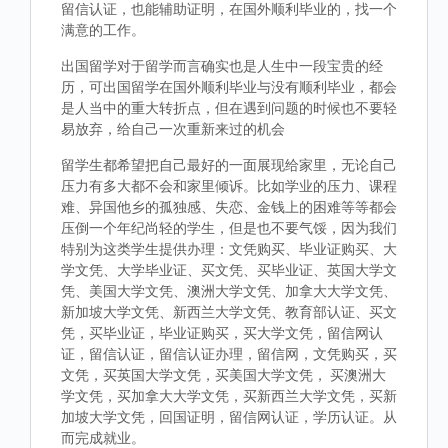
留信认证，也能辅助证明，在国外顺利毕业的，找一个
满意的工作。
出国留学对于留学而言确实也是人生中一段宝贵的经
历，可出国留学在国外顺利毕业与没有顺利毕业，都会
是人当中的重大转折点，但在遇到问题的时候也不要轻
易放弃，给自己一次重新来过的机会
留学生都希望把自己最好的一面展现给家里，无论自己
压力有多大都不会和家里倾诉。比如学业的压力、课程
难、异国他乡的孤独感、失恋、金钱上的困难等等都会
压倒一个年纪尚轻的学生，但是也不要气馁，因为我们
特别为这类学生提供办理：文凭购买、毕业证购买、大
学文凭、大学毕业证、买文凭、买毕业证、英国大学文
凭、美国大学文凭、澳洲大学文凭、加拿大大学文凭、
新加坡大学文凭、新西兰大学文凭、教育部认证、买文
凭，买毕业证，毕业证购买，买大学文凭，留信网认
证，留信认证，留信认证办理，留信网，文凭购买，买
文凭，买英国大学文凭，买美国大学文凭， 买澳洲大
学文凭，买加拿大大学文凭，买新西兰大学文凭，买新
加坡大学文凭，回国证明，留信网认证，学历认证。从
而完成就业。