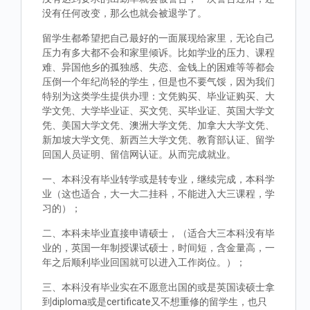
没有任何改变，那么也就会被退学了。
留学生都希望把自己最好的一面展现给家里，无论自己
压力有多大都不会和家里倾诉。比如学业的压力、课程
难、异国他乡的孤独感、失恋、金钱上的困难等等都会
压倒一个年纪尚轻的学生，但是也不要气馁，因为我们
特别为这类学生提供办理：文凭购买、毕业证购买、大
学文凭、大学毕业证、买文凭、买毕业证、英国大学文
凭、美国大学文凭、澳洲大学文凭、加拿大大学文凭、
新加坡大学文凭、新西兰大学文凭、教育部认证、留学
回国人员证明、留信网认证。从而完成就业。
一、本科没有毕业转学或是转专业，继续完成，本科学
业（这也适合，大一大二挂科，不能进入大三课程，学
习的）；
二、本科未毕业直接申请硕士，（适合大三本科没有毕
业的，英国一年制授课试硕士，时间短，含金量高，一
年之后顺利毕业回国就可以进入工作岗位。）；
三、本科没有毕业实在不愿意出国的或是英国读硕士拿
到diploma或是certificate又不想重修的留学生，也只