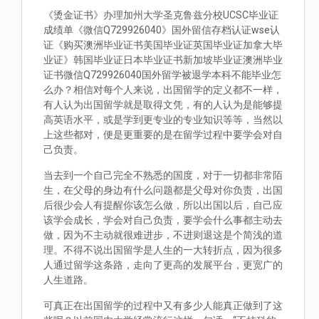
《烫金证书》办理加州大学圣克鲁兹分校UCSC毕业证
成绩单《微信Q729926040》国外留信存档认证wse认
证《购买澳洲毕业证书美国毕业证英国毕业证加拿大毕
业证》韩国毕业证日本毕业证书新加坡毕业证澳洲毕业
证书微信Q729926040国外留学被退学本科不能毕业怎
么办？相信对每个人来说，出国留学的定义都不一样，
有人认为出国留学就是取得文凭，有的人认为是能够提
高英语水平，或是学到更专业的专业知识等等，当然以
上这些都对，便是更重要的是在留学过程中要学会对自
己负责。
当去到一个自己完全不熟悉的国度，对于一切都非常陌
生，在父母的身边有什么问题都是父母对你负责，出国
后很少会人有提醒你该怎么做，所以出国以后，自己应
该学会成长，学会对自己负责，要学会什么事都主动去
做，因为不主动就很难进步，不进则退这是个简浅的道
理。不得不说出国留学是人生的一大转折点，因为很多
人通过留学这条路，走向了更高的发展平台，更宽广的
人生道路。
可真正在出国留学的过程中又有多少人能真正做到了这