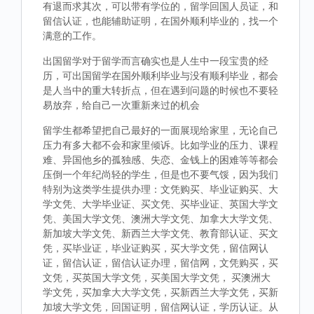
有退而求其次，可以带有学位的，留学回国人员证，和
留信认证，也能辅助证明，在国外顺利毕业的，找一个
满意的工作。
出国留学对于留学而言确实也是人生中一段宝贵的经
历，可出国留学在国外顺利毕业与没有顺利毕业，都会
是人当中的重大转折点，但在遇到问题的时候也不要轻
易放弃，给自己一次重新来过的机会
留学生都希望把自己最好的一面展现给家里，无论自己
压力有多大都不会和家里倾诉。比如学业的压力、课程
难、异国他乡的孤独感、失恋、金钱上的困难等等都会
压倒一个年纪尚轻的学生，但是也不要气馁，因为我们
特别为这类学生提供办理：文凭购买、毕业证购买、大
学文凭、大学毕业证、买文凭、买毕业证、英国大学文
凭、美国大学文凭、澳洲大学文凭、加拿大大学文凭、
新加坡大学文凭、新西兰大学文凭、教育部认证、买文
凭，买毕业证，毕业证购买，买大学文凭，留信网认
证，留信认证，留信认证办理，留信网，文凭购买，买
文凭，买英国大学文凭，买美国大学文凭， 买澳洲大
学文凭，买加拿大大学文凭，买新西兰大学文凭，买新
加坡大学文凭，回国证明，留信网认证，学历认证。从