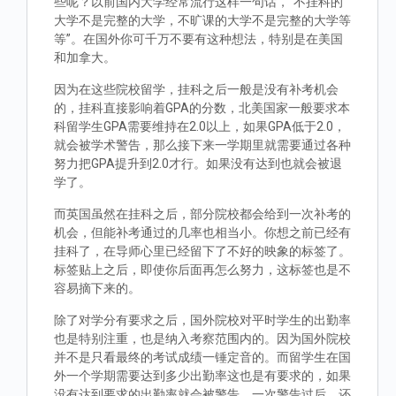
些呢？以前国内大学经常流行这样一句话，“不挂科的
大学不是完整的大学，不旷课的大学不是完整的大学等
等”。在国外你可千万不要有这种想法，特别是在美国
和加拿大。
因为在这些院校留学，挂科之后一般是没有补考机会
的，挂科直接影响着GPA的分数，北美国家一般要求本
科留学生GPA需要维持在2.0以上，如果GPA低于2.0，
就会被学术警告，那么接下来一学期里就需要通过各种
努力把GPA提升到2.0才行。如果没有达到也就会被退
学了。
而英国虽然在挂科之后，部分院校都会给到一次补考的
机会，但能补考通过的几率也相当小。你想之前已经有
挂科了，在导师心里已经留下了不好的映象的标签了。
标签贴上之后，即使你后面再怎么努力，这标签也是不
容易摘下来的。
除了对学分有要求之后，国外院校对平时学生的出勤率
也是特别注重，也是纳入考察范围内的。因为国外院校
并不是只看最终的考试成绩一锤定音的。而留学生在国
外一个学期需要达到多少出勤率这也是有要求的，如果
没有达到要求的出勤率就会被警告，一次警告过后，还