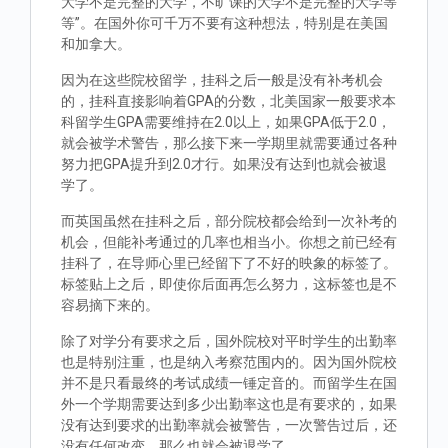
大学不是完整的大学，不旷课的大学不是完整的大学等
等”。在国外你可千万不要有这种想法，特别是在美国
和加拿大。
因为在这些院校留学，挂科之后一般是没有补考机会
的，挂科直接影响着GPA的分数，北美国家一般要求本
科留学生GPA需要维持在2.0以上，如果GPA低于2.0，
就会被学术警告，那么接下来一学期里就需要通过各种
努力把GPA提升到2.0才行。如果没有达到也就会被退
学了。
而英国虽然在挂科之后，部分院校都会给到一次补考的
机会，但能补考通过的几率也相当小。你想之前已经有
挂科了，在导师心里已经留下了不好的映象的标签了。
标签贴上之后，即使你后面再怎么努力，这标签也是不
容易摘下来的。
除了对学分有要求之后，国外院校对平时学生的出勤率
也是特别注重，也是纳入考察范围内的。因为国外院校
并不是只看最终的考试成绩一锤定音的。而留学生在国
外一个学期需要达到多少出勤率这也是有要求的，如果
没有达到要求的出勤率就会被警告，一次警告过后，还
没有任何改变，那么也就会被退学了。