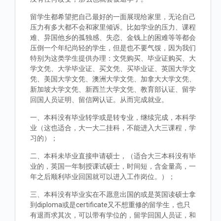
留学生都希望把自己最好的一面展现给家里，无论自己
压力有多大都不会和家里倾诉。比如学业的压力、课程
难、异国他乡的孤独感、失恋、金钱上的困难等等都会
压倒一个年纪尚轻的学生，但是也不要气馁，因为我们
特别为这类学生提供办理：文凭购买、毕业证购买、大
学文凭、大学毕业证、买文凭、买毕业证、英国大学文
凭、美国大学文凭、澳洲大学文凭、加拿大大学文凭、
新加坡大学文凭、新西兰大学文凭、教育部认证、留学
回国人员证明、留信网认证。从而完成就业。
一、本科没有毕业转学或是转专业，继续完成，本科学
业（这也适合，大一大二挂科，不能进入大三课程，学
习的）；
二、本科未毕业直接申请硕士，（适合大三本科没有毕
业的，英国一年制授课试硕士，时间短，含金量高，一
年之后顺利毕业回国就可以进入工作岗位。）；
三、本科没有毕业实在不愿意出国的或是英国读硕士拿
到diploma或是certificate又不想重修的留学生，也只
有退而求其次，可以带有学位的，留学回国人员证，和