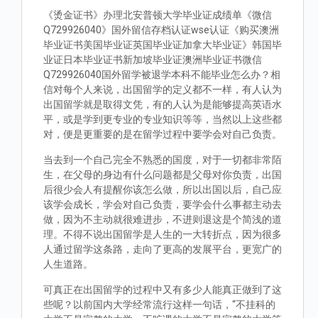
《烫金证书》办理北安普顿大学毕业证成绩单《微信
Q729926040》国外留信存档认证wse认证《购买澳洲
毕业证书美国毕业证英国毕业证加拿大毕业证》韩国毕
业证日本毕业证书新加坡毕业证澳洲毕业证书微信
Q729926040国外留学被退学本科不能毕业怎么办？相
信对每个人来说，出国留学的定义都不一样，有人认为
出国留学就是取得文凭，有的人认为是能够提高英语水
平，或是学到更专业的专业知识等等，当然以上这些都
对，便是更重要的是在留学过程中要学会对自己负责。
当去到一个自己完全不熟悉的国度，对于一切都非常陌
生，在父母的身边有什么问题都是父母对你负责，出国
后很少会人有提醒你该怎么做，所以出国以后，自己应
该学会成长，学会对自己负责，要学会什么事都主动去
做，因为不主动就很难进步，不进则退这是个简浅的道
理。不得不说出国留学是人生的一大转折点，因为很多
人通过留学这条路，走向了更高的发展平台，更宽广的
人生道路。
可真正在出国留学的过程中又有多少人能真正做到了这
些呢？以前国内大学经常流行这样一句话，“不挂科的