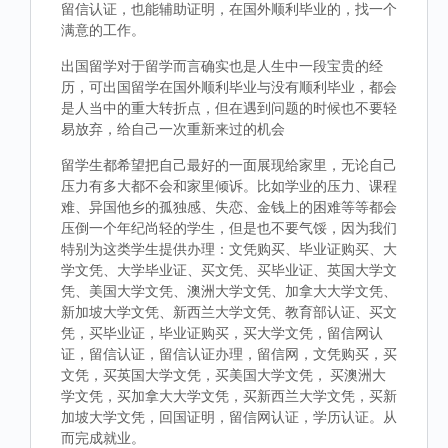
留信认证，也能辅助证明，在国外顺利毕业的，找一个
满意的工作。
出国留学对于留学而言确实也是人生中一段宝贵的经
历，可出国留学在国外顺利毕业与没有顺利毕业，都会
是人当中的重大转折点，但在遇到问题的时候也不要轻
易放弃，给自己一次重新来过的机会
留学生都希望把自己最好的一面展现给家里，无论自己
压力有多大都不会和家里倾诉。比如学业的压力、课程
难、异国他乡的孤独感、失恋、金钱上的困难等等都会
压倒一个年纪尚轻的学生，但是也不要气馁，因为我们
特别为这类学生提供办理：文凭购买、毕业证购买、大
学文凭、大学毕业证、买文凭、买毕业证、英国大学文
凭、美国大学文凭、澳洲大学文凭、加拿大大学文凭、
新加坡大学文凭、新西兰大学文凭、教育部认证、买文
凭，买毕业证，毕业证购买，买大学文凭，留信网认
证，留信认证，留信认证办理，留信网，文凭购买，买
文凭，买英国大学文凭，买美国大学文凭， 买澳洲大
学文凭，买加拿大大学文凭，买新西兰大学文凭，买新
加坡大学文凭，回国证明，留信网认证，学历认证。从
而完成就业。