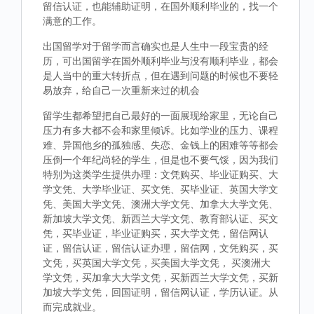
留信认证，也能辅助证明，在国外顺利毕业的，找一个
满意的工作。
出国留学对于留学而言确实也是人生中一段宝贵的经
历，可出国留学在国外顺利毕业与没有顺利毕业，都会
是人当中的重大转折点，但在遇到问题的时候也不要轻
易放弃，给自己一次重新来过的机会
留学生都希望把自己最好的一面展现给家里，无论自己
压力有多大都不会和家里倾诉。比如学业的压力、课程
难、异国他乡的孤独感、失恋、金钱上的困难等等都会
压倒一个年纪尚轻的学生，但是也不要气馁，因为我们
特别为这类学生提供办理：文凭购买、毕业证购买、大
学文凭、大学毕业证、买文凭、买毕业证、英国大学文
凭、美国大学文凭、澳洲大学文凭、加拿大大学文凭、
新加坡大学文凭、新西兰大学文凭、教育部认证、买文
凭，买毕业证，毕业证购买，买大学文凭，留信网认
证，留信认证，留信认证办理，留信网，文凭购买，买
文凭，买英国大学文凭，买美国大学文凭， 买澳洲大
学文凭，买加拿大大学文凭，买新西兰大学文凭，买新
加坡大学文凭，回国证明，留信网认证，学历认证。从
而完成就业。