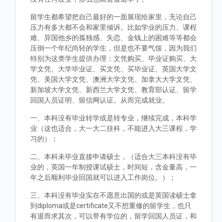
留学生都希望把自己最好的一面展现给家里，无论自己
压力有多大都不会和家里倾诉。比如学业的压力、课程
难、异国他乡的孤独感、失恋、金钱上的困难等等都会
压倒一个年纪尚轻的学生，但是也不要气馁，因为我们
特别为这类学生提供办理：文凭购买、毕业证购买、大
学文凭、大学毕业证、买文凭、买毕业证、英国大学文
凭、美国大学文凭、澳洲大学文凭、加拿大大学文凭、
新加坡大学文凭、新西兰大学文凭、教育部认证、留学
回国人员证明、留信网认证。从而完成就业。
一、本科没有毕业转学或是转专业，继续完成，本科学
业（这也适合，大一大二挂科，不能进入大三课程，学
习的）；
二、本科未毕业直接申请硕士，（适合大三本科没有毕
业的，英国一年制授课试硕士，时间短，含金量高，一
年之后顺利毕业回国就可以进入工作岗位。）；
三、本科没有毕业实在不愿意出国的或是英国读硕士拿
到diploma或是certificate又不想重修的留学生，也只
有退而求其次，可以带有学位的，留学回国人员证，和