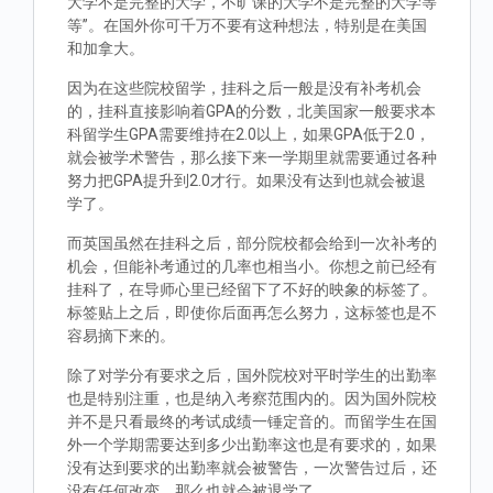
大学不是完整的大学，不旷课的大学不是完整的大学等
等”。在国外你可千万不要有这种想法，特别是在美国
和加拿大。
因为在这些院校留学，挂科之后一般是没有补考机会
的，挂科直接影响着GPA的分数，北美国家一般要求本
科留学生GPA需要维持在2.0以上，如果GPA低于2.0，
就会被学术警告，那么接下来一学期里就需要通过各种
努力把GPA提升到2.0才行。如果没有达到也就会被退
学了。
而英国虽然在挂科之后，部分院校都会给到一次补考的
机会，但能补考通过的几率也相当小。你想之前已经有
挂科了，在导师心里已经留下了不好的映象的标签了。
标签贴上之后，即使你后面再怎么努力，这标签也是不
容易摘下来的。
除了对学分有要求之后，国外院校对平时学生的出勤率
也是特别注重，也是纳入考察范围内的。因为国外院校
并不是只看最终的考试成绩一锤定音的。而留学生在国
外一个学期需要达到多少出勤率这也是有要求的，如果
没有达到要求的出勤率就会被警告，一次警告过后，还
没有任何改变，那么也就会被退学了。