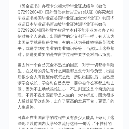
《烫金证书》办理卡尔顿大学毕业证成绩单《微信
Q729926040》国外留信存档认证wse认证《购买澳洲
毕业证书美国毕业证英国毕业证加拿大毕业证》韩国毕
业证日本毕业证书新加坡毕业证澳洲毕业证书微信
Q729926040国外留学被退学本科不能毕业怎么办？相
信对每个人来说，出国留学的定义都不一样，有人认为
出国留学就是取得文凭，有的人认为是能够提高英语水
平，或是学到更专业的专业知识等等，当然以上这些都
对，便是更重要的是在留学过程中要学会对自己负责。
当去到一个自己完全不熟悉的国度，对于一切都非常陌
生，在父母的身边有什么问题都是父母对你负责，出国
后很少会人有提醒你该怎么做，所以出国以后，自己应
该学会成长，学会对自己负责，要学会什么事都主动去
做，因为不主动就很难进步，不进则退这是个简浅的道
理。不得不说出国留学是人生的一大转折点，因为很多
人通过留学这条路，走向了更高的发展平台，更宽广的
人生道路。
可真正在出国留学的过程中又有多少人能真正做到了这
些呢？以前国内大学经常流行这样一句话，“不挂科的