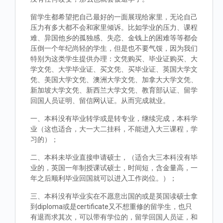
留学生都希望把自己最好的一面展现给家里，无论自己
压力有多大都不会和家里倾诉。比如学业的压力、课程
难、异国他乡的孤独感、失恋、金钱上的困难等等都会
压倒一个年纪尚轻的学生，但是也不要气馁，因为我们
特别为这类学生提供办理：文凭购买、毕业证购买、大
学文凭、大学毕业证、买文凭、买毕业证、英国大学文
凭、美国大学文凭、澳洲大学文凭、加拿大大学文凭、
新加坡大学文凭、新西兰大学文凭、教育部认证、留学
回国人员证明、留信网认证。从而完成就业。
一、本科没有毕业转学或是转专业，继续完成，本科学
业（这也适合，大一大二挂科，不能进入大三课程，学
习的）；
二、本科未毕业直接申请硕士，（适合大三本科没有毕
业的，英国一年制授课试硕士，时间短，含金量高，一
年之后顺利毕业回国就可以进入工作岗位。）；
三、本科没有毕业实在不愿意出国的或是英国读硕士拿
到diploma或是certificate又不想重修的留学生，也只
有退而求其次，可以带有学位的，留学回国人员证，和