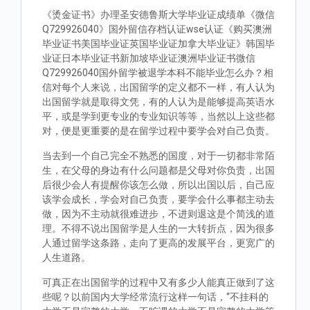
《烫金证书》办理圣安德鲁斯大学毕业证成绩单《微信
Q729926040》国外留信存档认证wse认证《购买澳洲
毕业证书美国毕业证英国毕业证加拿大毕业证》韩国毕
业证日本毕业证书新加坡毕业证澳洲毕业证书微信
Q729926040国外留学被退学本科不能毕业怎么办？相
信对每个人来说，出国留学的定义都不一样，有人认为
出国留学就是取得文凭，有的人认为是能够提高英语水
平，或是学到更专业的专业知识等等，当然以上这些都
对，便是更重要的是在留学过程中要学会对自己负责。
当去到一个自己完全不熟悉的国度，对于一切都非常陌
生，在父母的身边有什么问题都是父母对你负责，出国
后很少会人有提醒你该怎么做，所以出国以后，自己应
该学会成长，学会对自己负责，要学会什么事都主动去
做，因为不主动就很难进步，不进则退这是个简浅的道
理。不得不说出国留学是人生的一大转折点，因为很多
人通过留学这条路，走向了更高的发展平台，更宽广的
人生道路。
可真正在出国留学的过程中又有多少人能真正做到了这
些呢？以前国内大学经常流行这样一句话，“不挂科的