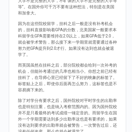
大学不是完整的大学，不旷课的大学不是完整的大学等
等”。在国外你可千万不要有这种想法，特别是在美国
和加拿大。
因为在这些院校留学，挂科之后一般是没有补考机会
的，挂科直接影响着GPA的分数，北美国家一般要求本
科留学生GPA需要维持在2.0以上，如果GPA低于2.0，
就会被学术警告，那么接下来一学期里就需要通过各种
努力把GPA提升到2.0才行。如果没有达到也就会被退
学了。
而英国虽然在挂科之后，部分院校都会给到一次补考的
机会，但能补考通过的几率也相当小。你想之前已经有
挂科了，在导师心里已经留下了不好的映象的标签了。
标签贴上之后，即使你后面再怎么努力，这标签也是不
容易摘下来的。
除了对学分有要求之后，国外院校对平时学生的出勤率
也是特别注重，也是纳入考察范围内的。因为国外院校
并不是只看最终的考试成绩一锤定音的。而留学生在国
外一个学期需要达到多少出勤率这也是有要求的，如果
没有达到要求的出勤率就会被警告，一次警告过后，还
没有任何改变，那么也就会被退学了。