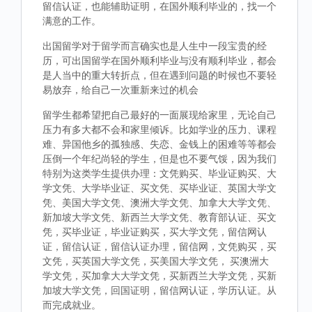
留信认证，也能辅助证明，在国外顺利毕业的，找一个
满意的工作。
出国留学对于留学而言确实也是人生中一段宝贵的经
历，可出国留学在国外顺利毕业与没有顺利毕业，都会
是人当中的重大转折点，但在遇到问题的时候也不要轻
易放弃，给自己一次重新来过的机会
留学生都希望把自己最好的一面展现给家里，无论自己
压力有多大都不会和家里倾诉。比如学业的压力、课程
难、异国他乡的孤独感、失恋、金钱上的困难等等都会
压倒一个年纪尚轻的学生，但是也不要气馁，因为我们
特别为这类学生提供办理：文凭购买、毕业证购买、大
学文凭、大学毕业证、买文凭、买毕业证、英国大学文
凭、美国大学文凭、澳洲大学文凭、加拿大大学文凭、
新加坡大学文凭、新西兰大学文凭、教育部认证、买文
凭，买毕业证，毕业证购买，买大学文凭，留信网认
证，留信认证，留信认证办理，留信网，文凭购买，买
文凭，买英国大学文凭，买美国大学文凭， 买澳洲大
学文凭，买加拿大大学文凭，买新西兰大学文凭，买新
加坡大学文凭，回国证明，留信网认证，学历认证。从
而完成就业。