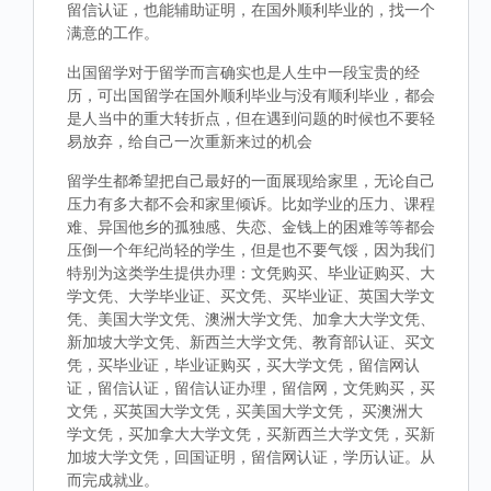
留信认证，也能辅助证明，在国外顺利毕业的，找一个
满意的工作。
出国留学对于留学而言确实也是人生中一段宝贵的经
历，可出国留学在国外顺利毕业与没有顺利毕业，都会
是人当中的重大转折点，但在遇到问题的时候也不要轻
易放弃，给自己一次重新来过的机会
留学生都希望把自己最好的一面展现给家里，无论自己
压力有多大都不会和家里倾诉。比如学业的压力、课程
难、异国他乡的孤独感、失恋、金钱上的困难等等都会
压倒一个年纪尚轻的学生，但是也不要气馁，因为我们
特别为这类学生提供办理：文凭购买、毕业证购买、大
学文凭、大学毕业证、买文凭、买毕业证、英国大学文
凭、美国大学文凭、澳洲大学文凭、加拿大大学文凭、
新加坡大学文凭、新西兰大学文凭、教育部认证、买文
凭，买毕业证，毕业证购买，买大学文凭，留信网认
证，留信认证，留信认证办理，留信网，文凭购买，买
文凭，买英国大学文凭，买美国大学文凭， 买澳洲大
学文凭，买加拿大大学文凭，买新西兰大学文凭，买新
加坡大学文凭，回国证明，留信网认证，学历认证。从
而完成就业。