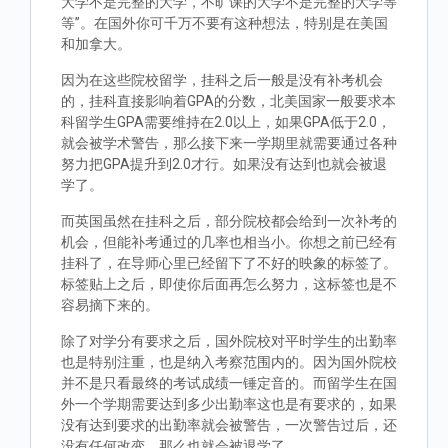
大学不是完整的大学，不旷课的大学不是完整的大学等
等”。在国外你可千万不要有这种想法，特别是在美国
和加拿大。
因为在这些院校留学，挂科之后一般是没有补考机会
的，挂科直接影响着GPA的分数，北美国家一般要求本
科留学生GPA需要维持在2.0以上，如果GPA低于2.0，
就会被学术警告，那么接下来一学期里就需要通过各种
努力把GPA提升到2.0才行。如果没有达到也就会被退
学了。
而英国虽然在挂科之后，部分院校都会给到一次补考的
机会，但能补考通过的几率也相当小。你想之前已经有
挂科了，在导师心里已经留下了不好的映象的标签了。
标签贴上之后，即使你后面再怎么努力，这标签也是不
容易摘下来的。
除了对学分有要求之后，国外院校对平时学生的出勤率
也是特别注重，也是纳入考察范围内的。因为国外院校
并不是只看最终的考试成绩一锤定音的。而留学生在国
外一个学期需要达到多少出勤率这也是有要求的，如果
没有达到要求的出勤率就会被警告，一次警告过后，还
没有任何改变，那么也就会被退学了。