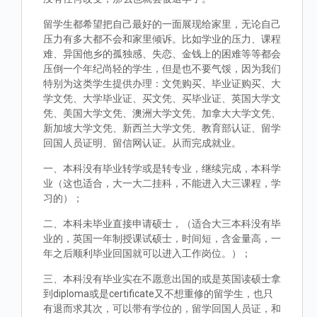
留学生都希望把自己最好的一面展现给家里，无论自己
压力有多大都不会和家里倾诉。比如学业的压力、课程
难、异国他乡的孤独感、失恋、金钱上的困难等等都会
压倒一个年纪尚轻的学生，但是也不要气馁，因为我们
特别为这类学生提供办理：文凭购买、毕业证购买、大
学文凭、大学毕业证、买文凭、买毕业证、英国大学文
凭、美国大学文凭、澳洲大学文凭、加拿大大学文凭、
新加坡大学文凭、新西兰大学文凭、教育部认证、留学
回国人员证明、留信网认证。从而完成就业。
一、本科没有毕业转学或是转专业，继续完成，本科学
业（这也适合，大一大二挂科，不能进入大三课程，学
习的）；
二、本科未毕业直接申请硕士，（适合大三本科没有毕
业的，英国一年制授课试硕士，时间短，含金量高，一
年之后顺利毕业回国就可以进入工作岗位。）；
三、本科没有毕业实在不愿意出国的或是英国读硕士拿
到diploma或是certificate又不想重修的留学生，也只
有退而求其次，可以带有学位的，留学回国人员证，和