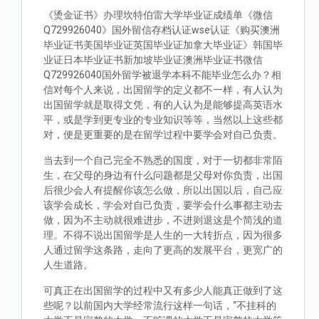
《烫金证书》办理坎特伯雷大学毕业证成绩单《微信
Q729926040》国外留信存档认证wse认证《购买澳洲
毕业证书美国毕业证英国毕业证加拿大毕业证》韩国毕
业证日本毕业证书新加坡毕业证澳洲毕业证书微信
Q729926040国外留学被退学本科不能毕业怎么办？相
信对每个人来说，出国留学的定义都不一样，有人认为
出国留学就是取得文凭，有的人认为是能够提高英语水
平，或是学到更专业的专业知识等等，当然以上这些都
对，便是更重要的是在留学过程中要学会对自己负责。
当去到一个自己完全不熟悉的国度，对于一切都非常陌
生，在父母的身边有什么问题都是父母对你负责，出国
后很少会人有提醒你该怎么做，所以出国以后，自己应
该学会成长，学会对自己负责，要学会什么事都主动去
做，因为不主动就很难进步，不进则退这是个简浅的道
理。不得不说出国留学是人生的一大转折点，因为很多
人通过留学这条路，走向了更高的发展平台，更宽广的
人生道路。
可真正在出国留学的过程中又有多少人能真正做到了这
些呢？以前国内大学经常流行这样一句话，“不挂科的