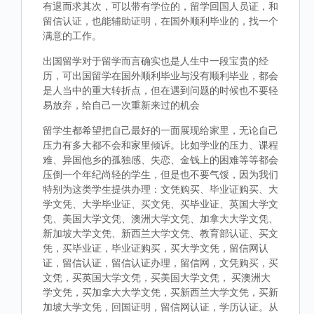
有退而求其次，可以带有学位的，留学回国人员证，和
留信认证，也能辅助证明，在国外顺利毕业的，找一个
满意的工作。
出国留学对于留学而言确实也是人生中一段宝贵的经
历，可出国留学在国外顺利毕业与没有顺利毕业，都会
是人当中的重大转折点，但在遇到问题的时候也不要轻
易放弃，给自己一次重新来过的机会
留学生都希望把自己最好的一面展现给家里，无论自己
压力有多大都不会和家里倾诉。比如学业的压力、课程
难、异国他乡的孤独感、失恋、金钱上的困难等等都会
压倒一个年纪尚轻的学生，但是也不要气馁，因为我们
特别为这类学生提供办理：文凭购买、毕业证购买、大
学文凭、大学毕业证、买文凭、买毕业证、英国大学文
凭、美国大学文凭、澳洲大学文凭、加拿大大学文凭、
新加坡大学文凭、新西兰大学文凭、教育部认证、买文
凭，买毕业证，毕业证购买，买大学文凭，留信网认
证，留信认证，留信认证办理，留信网，文凭购买，买
文凭，买英国大学文凭，买美国大学文凭， 买澳洲大
学文凭，买加拿大大学文凭，买新西兰大学文凭，买新
加坡大学文凭，回国证明，留信网认证，学历认证。从