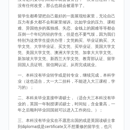
没有任何改变，那么也就会被退学了。
留学生都希望把自己最好的一面展现给家里，无论自己
压力有多大都不会和家里倾诉。比如学业的压力、课程
难、异国他乡的孤独感、失恋、金钱上的困难等等都会
压倒一个年纪尚轻的学生，但是也不要气馁，因为我们
特别为这类学生提供办理：文凭购买、毕业证购买、大
学文凭、大学毕业证、买文凭、买毕业证、英国大学文
凭、美国大学文凭、澳洲大学文凭、加拿大大学文凭、
新加坡大学文凭、新西兰大学文凭、教育部认证、留学
回国人员证明、留信网认证。从而完成就业。
一、本科没有毕业转学或是转专业，继续完成，本科学
业（这也适合，大一大二挂科，不能进入大三课程，学
习的）；
二、本科未毕业直接申请硕士，（适合大三本科没有毕
业的，英国一年制授课试硕士，时间短，含金量高，一
年之后顺利毕业回国就可以进入工作岗位。）；
三、本科没有毕业实在不愿意出国的或是英国读硕士拿
到diploma或是certificate又不想重修的留学生，也只