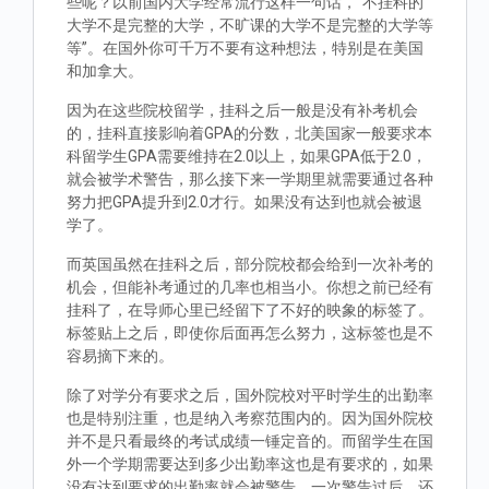
些呢？以前国内大学经常流行这样一句话，“不挂科的
大学不是完整的大学，不旷课的大学不是完整的大学等
等”。在国外你可千万不要有这种想法，特别是在美国
和加拿大。
因为在这些院校留学，挂科之后一般是没有补考机会
的，挂科直接影响着GPA的分数，北美国家一般要求本
科留学生GPA需要维持在2.0以上，如果GPA低于2.0，
就会被学术警告，那么接下来一学期里就需要通过各种
努力把GPA提升到2.0才行。如果没有达到也就会被退
学了。
而英国虽然在挂科之后，部分院校都会给到一次补考的
机会，但能补考通过的几率也相当小。你想之前已经有
挂科了，在导师心里已经留下了不好的映象的标签了。
标签贴上之后，即使你后面再怎么努力，这标签也是不
容易摘下来的。
除了对学分有要求之后，国外院校对平时学生的出勤率
也是特别注重，也是纳入考察范围内的。因为国外院校
并不是只看最终的考试成绩一锤定音的。而留学生在国
外一个学期需要达到多少出勤率这也是有要求的，如果
没有达到要求的出勤率就会被警告，一次警告过后，还