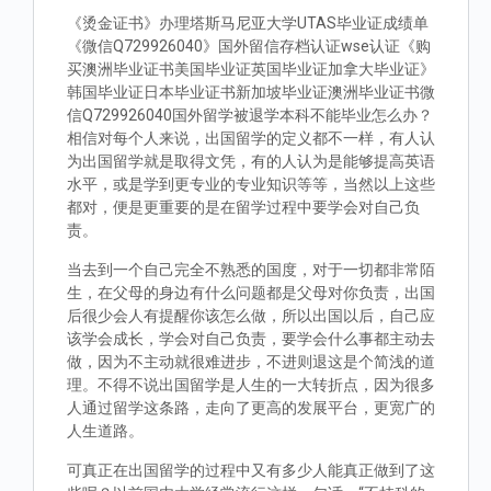
《烫金证书》办理塔斯马尼亚大学UTAS毕业证成绩单
《微信Q729926040》国外留信存档认证wse认证《购
买澳洲毕业证书美国毕业证英国毕业证加拿大毕业证》
韩国毕业证日本毕业证书新加坡毕业证澳洲毕业证书微
信Q729926040国外留学被退学本科不能毕业怎么办？
相信对每个人来说，出国留学的定义都不一样，有人认
为出国留学就是取得文凭，有的人认为是能够提高英语
水平，或是学到更专业的专业知识等等，当然以上这些
都对，便是更重要的是在留学过程中要学会对自己负
责。
当去到一个自己完全不熟悉的国度，对于一切都非常陌
生，在父母的身边有什么问题都是父母对你负责，出国
后很少会人有提醒你该怎么做，所以出国以后，自己应
该学会成长，学会对自己负责，要学会什么事都主动去
做，因为不主动就很难进步，不进则退这是个简浅的道
理。不得不说出国留学是人生的一大转折点，因为很多
人通过留学这条路，走向了更高的发展平台，更宽广的
人生道路。
可真正在出国留学的过程中又有多少人能真正做到了这