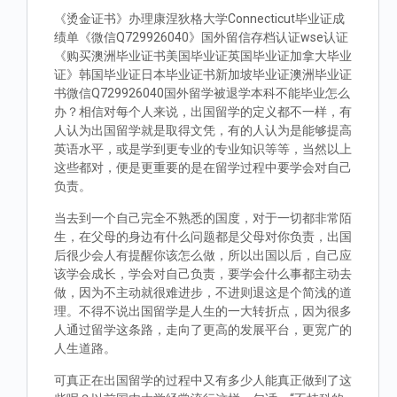
《烫金证书》办理康涅狄格大学Connecticut毕业证成
绩单《微信Q729926040》国外留信存档认证wse认证
《购买澳洲毕业证书美国毕业证英国毕业证加拿大毕业
证》韩国毕业证日本毕业证书新加坡毕业证澳洲毕业证
书微信Q729926040国外留学被退学本科不能毕业怎么
办？相信对每个人来说，出国留学的定义都不一样，有
人认为出国留学就是取得文凭，有的人认为是能够提高
英语水平，或是学到更专业的专业知识等等，当然以上
这些都对，便是更重要的是在留学过程中要学会对自己
负责。
当去到一个自己完全不熟悉的国度，对于一切都非常陌
生，在父母的身边有什么问题都是父母对你负责，出国
后很少会人有提醒你该怎么做，所以出国以后，自己应
该学会成长，学会对自己负责，要学会什么事都主动去
做，因为不主动就很难进步，不进则退这是个简浅的道
理。不得不说出国留学是人生的一大转折点，因为很多
人通过留学这条路，走向了更高的发展平台，更宽广的
人生道路。
可真正在出国留学的过程中又有多少人能真正做到了这