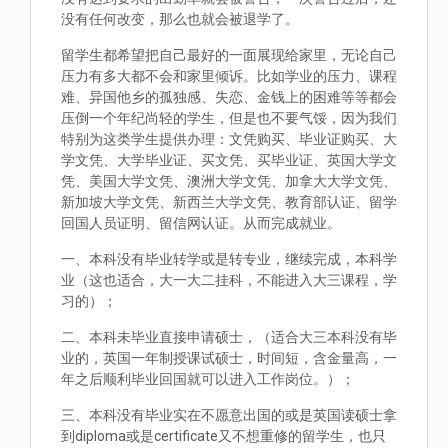
没有任何改变，那么也就会被退学了。
留学生都希望把自己最好的一面展现给家里，无论自己
压力有多大都不会和家里倾诉。比如学业的压力、课程
难、异国他乡的孤独感、失恋、金钱上的困难等等都会
压倒一个年纪尚轻的学生，但是也不要气馁，因为我们
特别为这类学生提供办理：文凭购买、毕业证购买、大
学文凭、大学毕业证、买文凭、买毕业证、英国大学文
凭、美国大学文凭、澳洲大学文凭、加拿大大学文凭、
新加坡大学文凭、新西兰大学文凭、教育部认证、留学
回国人员证明、留信网认证。从而完成就业。
一、本科没有毕业转学或是转专业，继续完成，本科学
业（这也适合，大一大二挂科，不能进入大三课程，学
习的）；
二、本科未毕业直接申请硕士，（适合大三本科没有毕
业的，英国一年制授课试硕士，时间短，含金量高，一
年之后顺利毕业回国就可以进入工作岗位。）；
三、本科没有毕业实在不愿意出国的或是英国读硕士拿
到diploma或是certificate又不想重修的留学生，也只