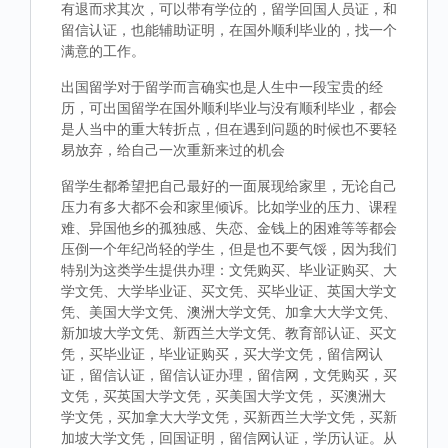
有退而求其次，可以带有学位的，留学回国人员证，和
留信认证，也能辅助证明，在国外顺利毕业的，找一个
满意的工作。
出国留学对于留学而言确实也是人生中一段宝贵的经
历，可出国留学在国外顺利毕业与没有顺利毕业，都会
是人当中的重大转折点，但在遇到问题的时候也不要轻
易放弃，给自己一次重新来过的机会
留学生都希望把自己最好的一面展现给家里，无论自己
压力有多大都不会和家里倾诉。比如学业的压力、课程
难、异国他乡的孤独感、失恋、金钱上的困难等等都会
压倒一个年纪尚轻的学生，但是也不要气馁，因为我们
特别为这类学生提供办理：文凭购买、毕业证购买、大
学文凭、大学毕业证、买文凭、买毕业证、英国大学文
凭、美国大学文凭、澳洲大学文凭、加拿大大学文凭、
新加坡大学文凭、新西兰大学文凭、教育部认证、买文
凭，买毕业证，毕业证购买，买大学文凭，留信网认
证，留信认证，留信认证办理，留信网，文凭购买，买
文凭，买英国大学文凭，买美国大学文凭， 买澳洲大
学文凭，买加拿大大学文凭，买新西兰大学文凭，买新
加坡大学文凭，回国证明，留信网认证，学历认证。从