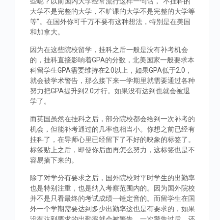
些呢？以前国内大学经常流行这样一句话，“不挂科的
大学不是完整的大学，不旷课的大学不是完整的大学等
等”。在国外你可千万不要有这种想法，特别是在美国
和加拿大。
因为在这些院校留学，挂科之后一般是没有补考机会
的，挂科直接影响着GPA的分数，北美国家一般要求本
科留学生GPA需要维持在2.0以上，如果GPA低于2.0，
就会被学术警告，那么接下来一学期里就需要通过各种
努力把GPA提升到2.0才行。如果没有达到也就会被退
学了。
而英国虽然在挂科之后，部分院校都会给到一次补考的
机会，但能补考通过的几率也相当小。你想之前已经有
挂科了，在导师心里已经留下了不好的映象的标签了。
标签贴上之后，即使你后面再怎么努力，这标签也是不
容易摘下来的。
除了对学分有要求之后，国外院校对平时学生的出勤率
也是特别注重，也是纳入考察范围内的。因为国外院校
并不是只看最终的考试成绩一锤定音的。而留学生在国
外一个学期需要达到多少出勤率这也是有要求的，如果
没有达到要求的出勤率就会被警告，一次警告过后，还