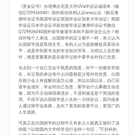
《烫金证书》办理弗吉尼亚大学UVa毕业证成绩单《微
信Q729926040》国外留信存档认证wse认证《购买澳
洲毕业证书美国毕业证英国毕业证加拿大毕业证》韩国
毕业证日本毕业证书新加坡毕业证澳洲毕业证书微信
Q729926040国外留学被退学本科不能毕业怎么办？相
信对每个人来说，出国留学的定义都不一样，有人认为
出国留学就是取得文凭，有的人认为是能够提高英语水
平，或是学到更专业的专业知识等等，当然以上这些都
对，便是更重要的是在留学过程中要学会对自己负责。
当去到一个自己完全不熟悉的国度，对于一切都非常陌
生，在父母的身边有什么问题都是父母对你负责，出国
后很少会人有提醒你该怎么做，所以出国以后，自己应
该学会成长，学会对自己负责，要学会什么事都主动去
做，因为不主动就很难进步，不进则退这是个简浅的道
理。不得不说出国留学是人生的一大转折点，因为很多
人通过留学这条路，走向了更高的发展平台，更宽广的
人生道路。
可真正在出国留学的过程中又有多少人能真正做到了这
些呢？以前国内大学经常流行这样一句话，“不挂科的