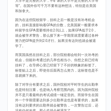
大学不是完整的大学，不旷课的大学不是完整的大学等
等”。在国外你可千万不要有这种想法，特别是在美国
和加拿大。
因为在这些院校留学，挂科之后一般是没有补考机会
的，挂科直接影响着GPA的分数，北美国家一般要求本
科留学生GPA需要维持在2.0以上，如果GPA低于2.0，
就会被学术警告，那么接下来一学期里就需要通过各种
努力把GPA提升到2.0才行。如果没有达到也就会被退
学了。
而英国虽然在挂科之后，部分院校都会给到一次补考的
机会，但能补考通过的几率也相当小。你想之前已经有
挂科了，在导师心里已经留下了不好的映象的标签了。
标签贴上之后，即使你后面再怎么努力，这标签也是不
容易摘下来的。
除了对学分有要求之后，国外院校对平时学生的出勤率
也是特别注重，也是纳入考察范围内的。因为国外院校
并不是只看最终的考试成绩一锤定音的。而留学生在国
外一个学期需要达到多少出勤率这也是有要求的，如果
没有达到要求的出勤率就会被警告，一次警告过后，还
没有任何改变，那么也就会被退学了。