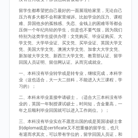
留学生都希望把自己最好的一面展现给家里，无论自己
压力有多大都不会和家里倾诉。比如学业的压力、课程
难、异国他乡的孤独感、失恋、金钱上的困难等等都会
压倒一个年纪尚轻的学生，但是也不要气馁，因为我们
特别为这类学生提供办理：文凭购买、毕业证购买、大
学文凭、大学毕业证、买文凭、买毕业证、英国大学文
凭、美国大学文凭、澳洲大学文凭、加拿大大学文凭、
新加坡大学文凭、新西兰大学文凭、教育部认证、留学
回国人员证明、留信网认证。从而完成就业。
一、本科没有毕业转学或是转专业，继续完成，本科学
业（这也适合，大一大二挂科，不能进入大三课程，学
习的）；
二、本科未毕业直接申请硕士，（适合大三本科没有毕
业的，英国一年制授课试硕士，时间短，含金量高，一
年之后顺利毕业回国就可以进入工作岗位。）；
三、本科没有毕业实在不愿意出国的或是英国读硕士拿
到diploma或是certificate又不想重修的留学生，也只
有退而求其次，可以带有学位的，留学回国人员证，和