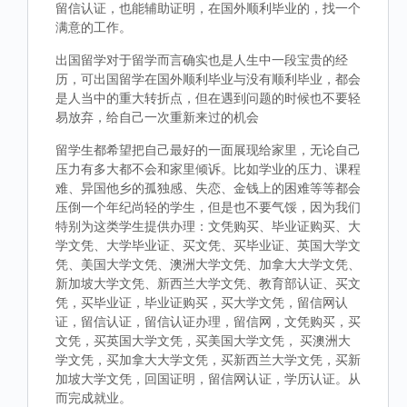
留信认证，也能辅助证明，在国外顺利毕业的，找一个
满意的工作。
出国留学对于留学而言确实也是人生中一段宝贵的经
历，可出国留学在国外顺利毕业与没有顺利毕业，都会
是人当中的重大转折点，但在遇到问题的时候也不要轻
易放弃，给自己一次重新来过的机会
留学生都希望把自己最好的一面展现给家里，无论自己
压力有多大都不会和家里倾诉。比如学业的压力、课程
难、异国他乡的孤独感、失恋、金钱上的困难等等都会
压倒一个年纪尚轻的学生，但是也不要气馁，因为我们
特别为这类学生提供办理：文凭购买、毕业证购买、大
学文凭、大学毕业证、买文凭、买毕业证、英国大学文
凭、美国大学文凭、澳洲大学文凭、加拿大大学文凭、
新加坡大学文凭、新西兰大学文凭、教育部认证、买文
凭，买毕业证，毕业证购买，买大学文凭，留信网认
证，留信认证，留信认证办理，留信网，文凭购买，买
文凭，买英国大学文凭，买美国大学文凭， 买澳洲大
学文凭，买加拿大大学文凭，买新西兰大学文凭，买新
加坡大学文凭，回国证明，留信网认证，学历认证。从
而完成就业。