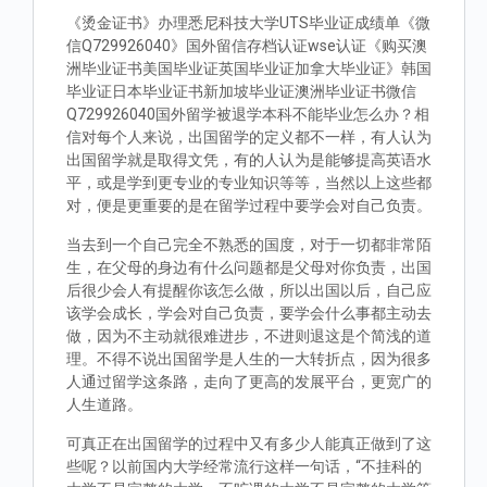
《烫金证书》办理悉尼科技大学UTS毕业证成绩单《微
信Q729926040》国外留信存档认证wse认证《购买澳
洲毕业证书美国毕业证英国毕业证加拿大毕业证》韩国
毕业证日本毕业证书新加坡毕业证澳洲毕业证书微信
Q729926040国外留学被退学本科不能毕业怎么办？相
信对每个人来说，出国留学的定义都不一样，有人认为
出国留学就是取得文凭，有的人认为是能够提高英语水
平，或是学到更专业的专业知识等等，当然以上这些都
对，便是更重要的是在留学过程中要学会对自己负责。
当去到一个自己完全不熟悉的国度，对于一切都非常陌
生，在父母的身边有什么问题都是父母对你负责，出国
后很少会人有提醒你该怎么做，所以出国以后，自己应
该学会成长，学会对自己负责，要学会什么事都主动去
做，因为不主动就很难进步，不进则退这是个简浅的道
理。不得不说出国留学是人生的一大转折点，因为很多
人通过留学这条路，走向了更高的发展平台，更宽广的
人生道路。
可真正在出国留学的过程中又有多少人能真正做到了这
些呢？以前国内大学经常流行这样一句话，“不挂科的