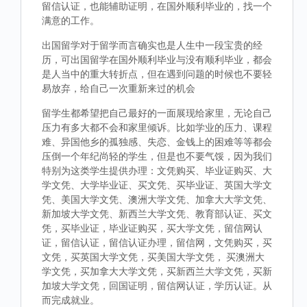
留信认证，也能辅助证明，在国外顺利毕业的，找一个
满意的工作。
出国留学对于留学而言确实也是人生中一段宝贵的经
历，可出国留学在国外顺利毕业与没有顺利毕业，都会
是人当中的重大转折点，但在遇到问题的时候也不要轻
易放弃，给自己一次重新来过的机会
留学生都希望把自己最好的一面展现给家里，无论自己
压力有多大都不会和家里倾诉。比如学业的压力、课程
难、异国他乡的孤独感、失恋、金钱上的困难等等都会
压倒一个年纪尚轻的学生，但是也不要气馁，因为我们
特别为这类学生提供办理：文凭购买、毕业证购买、大
学文凭、大学毕业证、买文凭、买毕业证、英国大学文
凭、美国大学文凭、澳洲大学文凭、加拿大大学文凭、
新加坡大学文凭、新西兰大学文凭、教育部认证、买文
凭，买毕业证，毕业证购买，买大学文凭，留信网认
证，留信认证，留信认证办理，留信网，文凭购买，买
文凭，买英国大学文凭，买美国大学文凭， 买澳洲大
学文凭，买加拿大大学文凭，买新西兰大学文凭，买新
加坡大学文凭，回国证明，留信网认证，学历认证。从
而完成就业。