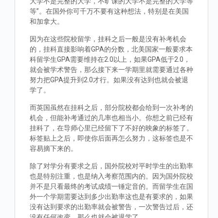
大学不是完整的大学，不旷课的大学不是完整的大学等
等”。在国外你可千万不要有这种想法，特别是在美国
和加拿大。
因为在这些院校留学，挂科之后一般是没有补考机会
的，挂科直接影响着GPA的分数，北美国家一般要求本
科留学生GPA需要维持在2.0以上，如果GPA低于2.0，
就会被学术警告，那么接下来一学期里就需要通过各种
努力把GPA提升到2.0才行。如果没有达到也就会被退
学了。
而英国虽然在挂科之后，部分院校都会给到一次补考的
机会，但能补考通过的几率也相当小。你想之前已经有
挂科了，在导师心里已经留下了不好的映象的标签了。
标签贴上之后，即使你后面再怎么努力，这标签也是不
容易摘下来的。
除了对学分有要求之后，国外院校对平时学生的出勤率
也是特别注重，也是纳入考察范围内的。因为国外院校
并不是只看最终的考试成绩一锤定音的。而留学生在国
外一个学期需要达到多少出勤率这也是有要求的，如果
没有达到要求的出勤率就会被警告，一次警告过后，还
没有任何改变，那么也就会被退学了。