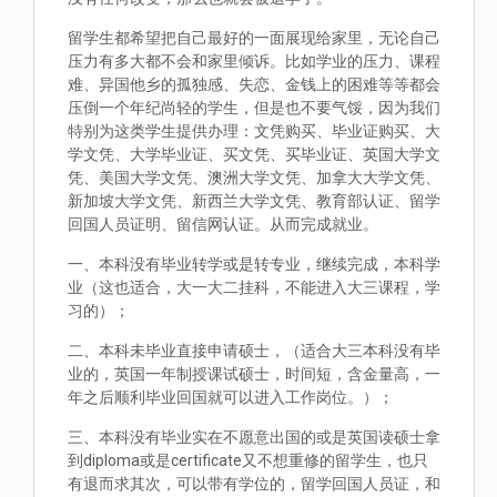
留学生都希望把自己最好的一面展现给家里，无论自己
压力有多大都不会和家里倾诉。比如学业的压力、课程
难、异国他乡的孤独感、失恋、金钱上的困难等等都会
压倒一个年纪尚轻的学生，但是也不要气馁，因为我们
特别为这类学生提供办理：文凭购买、毕业证购买、大
学文凭、大学毕业证、买文凭、买毕业证、英国大学文
凭、美国大学文凭、澳洲大学文凭、加拿大大学文凭、
新加坡大学文凭、新西兰大学文凭、教育部认证、留学
回国人员证明、留信网认证。从而完成就业。
一、本科没有毕业转学或是转专业，继续完成，本科学
业（这也适合，大一大二挂科，不能进入大三课程，学
习的）；
二、本科未毕业直接申请硕士，（适合大三本科没有毕
业的，英国一年制授课试硕士，时间短，含金量高，一
年之后顺利毕业回国就可以进入工作岗位。）；
三、本科没有毕业实在不愿意出国的或是英国读硕士拿
到diploma或是certificate又不想重修的留学生，也只
有退而求其次，可以带有学位的，留学回国人员证，和