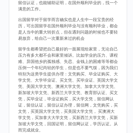
留信认证，也能辅助证明，在国外顺利毕业的，找一个
满意的工作。
出国留学对于留学而言确实也是人生中一段宝贵的经
历，可出国留学在国外顺利毕业与没有顺利毕业，都会
是人当中的重大转折点，但在遇到问题的时候也不要轻
易放弃，给自己一次重新来过的机会
留学生都希望把自己最好的一面展现给家里，无论自己
压力有多大都不会和家里倾诉。比如学业的压力、课程
难、异国他乡的孤独感、失恋、金钱上的困难等等都会
压倒一个年纪尚轻的学生，但是也不要气馁，因为我们
特别为这类学生提供办理：文凭购买、毕业证购买、大
学文凭、大学毕业证、买文凭、买毕业证、英国大学文
凭、美国大学文凭、澳洲大学文凭、加拿大大学文凭、
新加坡大学文凭、新西兰大学文凭、教育部认证、买文
凭，买毕业证，毕业证购买，买大学文凭，留信网认
证，留信认证，留信认证办理，留信网，文凭购买，买
文凭，买英国大学文凭，买美国大学文凭， 买澳洲大
学文凭，买加拿大大学文凭，买新西兰大学文凭，买新
加坡大学文凭，回国证明，留信网认证，学历认证。从
而完成就业。