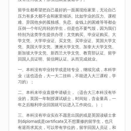
留学生都希望把自己最好的一面展现给家里，无论自己
压力有多大都不会和家里倾诉。比如学业的压力、课程
难、异国他乡的孤独感、失恋、金钱上的困难等等都会
压倒一个年纪尚轻的学生，但是也不要气馁，因为我们
特别为这类学生提供办理：文凭购买、毕业证购买、大
学文凭、大学毕业证、买文凭、买毕业证、英国大学文
凭、美国大学文凭、澳洲大学文凭、加拿大大学文凭、
新加坡大学文凭、新西兰大学文凭、教育部认证、留学
回国人员证明、留信网认证。从而完成就业。
一、本科没有毕业转学或是转专业，继续完成，本科学
业（这也适合，大一大二挂科，不能进入大三课程，学
习的）；
二、本科未毕业直接申请硕士，（适合大三本科没有毕
业的，英国一年制授课试硕士，时间短，含金量高，一
年之后顺利毕业回国就可以进入工作岗位。）；
三、本科没有毕业实在不愿意出国的或是英国读硕士拿
到diploma或是certificate又不想重修的留学生，也只
有退而求其次，可以带有学位的，留学回国人员证，和