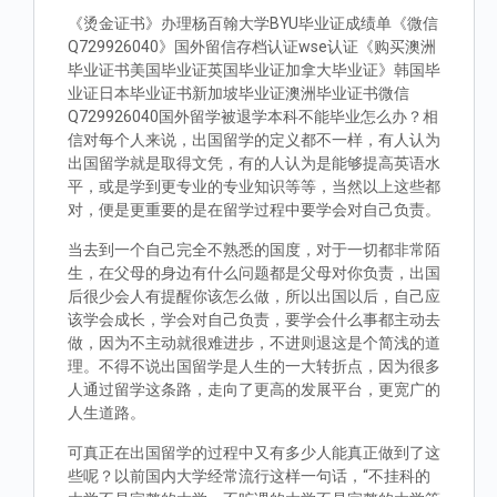
《烫金证书》办理杨百翰大学BYU毕业证成绩单《微信
Q729926040》国外留信存档认证wse认证《购买澳洲
毕业证书美国毕业证英国毕业证加拿大毕业证》韩国毕
业证日本毕业证书新加坡毕业证澳洲毕业证书微信
Q729926040国外留学被退学本科不能毕业怎么办？相
信对每个人来说，出国留学的定义都不一样，有人认为
出国留学就是取得文凭，有的人认为是能够提高英语水
平，或是学到更专业的专业知识等等，当然以上这些都
对，便是更重要的是在留学过程中要学会对自己负责。
当去到一个自己完全不熟悉的国度，对于一切都非常陌
生，在父母的身边有什么问题都是父母对你负责，出国
后很少会人有提醒你该怎么做，所以出国以后，自己应
该学会成长，学会对自己负责，要学会什么事都主动去
做，因为不主动就很难进步，不进则退这是个简浅的道
理。不得不说出国留学是人生的一大转折点，因为很多
人通过留学这条路，走向了更高的发展平台，更宽广的
人生道路。
可真正在出国留学的过程中又有多少人能真正做到了这
些呢？以前国内大学经常流行这样一句话，“不挂科的