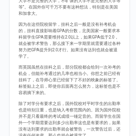
大学不是完整的大学，不旷课的大学不是完整的大学等
等”。在国外你可千万不要有这种想法，特别是在美国
和加拿大。
因为在这些院校留学，挂科之后一般是没有补考机会
的，挂科直接影响着GPA的分数，北美国家一般要求本
科留学生GPA需要维持在2.0以上，如果GPA低于2.0，
就会被学术警告，那么接下来一学期里就需要通过各种
努力把GPA提升到2.0才行。如果没有达到也就会被退
学了。
而英国虽然在挂科之后，部分院校都会给到一次补考的
机会，但能补考通过的几率也相当小。你想之前已经有
挂科了，在导师心里已经留下了不好的映象的标签了。
标签贴上之后，即使你后面再怎么努力，这标签也是不
容易摘下来的。
除了对学分有要求之后，国外院校对平时学生的出勤率
也是特别注重，也是纳入考察范围内的。因为国外院校
并不是只看最终的考试成绩一锤定音的。而留学生在国
外一个学期需要达到多少出勤率这也是有要求的，如果
没有达到要求的出勤率就会被警告，一次警告过后，还
没有任何改变，那么也就会被退学了。