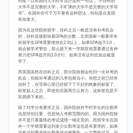
些呢？以前国内大学经常流行这样一句话，“不挂科的
大学不是完整的大学，不旷课的大学不是完整的大学等
等”。在国外你可千万不要有这种想法，特别是在美国
和加拿大。
因为在这些院校留学，挂科之后一般是没有补考机会
的，挂科直接影响着GPA的分数，北美国家一般要求本
科留学生GPA需要维持在2.0以上，如果GPA低于2.0，
就会被学术警告，那么接下来一学期里就需要通过各种
努力把GPA提升到2.0才行。如果没有达到也就会被退
学了。
而英国虽然在挂科之后，部分院校都会给到一次补考的
机会，但能补考通过的几率也相当小。你想之前已经有
挂科了，在导师心里已经留下了不好的映象的标签了。
标签贴上之后，即使你后面再怎么努力，这标签也是不
容易摘下来的。
除了对学分有要求之后，国外院校对平时学生的出勤率
也是特别注重，也是纳入考察范围内的。因为国外院校
并不是只看最终的考试成绩一锤定音的。而留学生在国
外一个学期需要达到多少出勤率这也是有要求的，如果
没有达到要求的出勤率就会被警告，一次警告过后，还