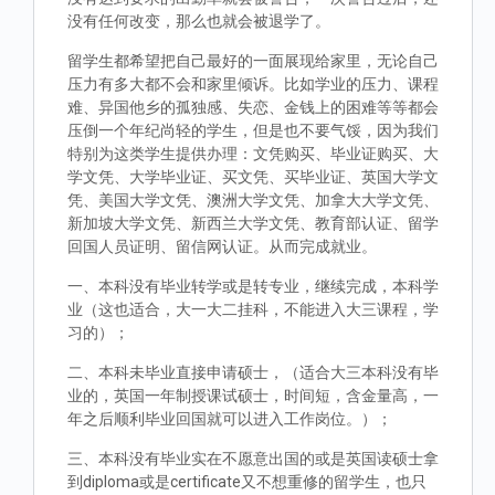
没有任何改变，那么也就会被退学了。
留学生都希望把自己最好的一面展现给家里，无论自己
压力有多大都不会和家里倾诉。比如学业的压力、课程
难、异国他乡的孤独感、失恋、金钱上的困难等等都会
压倒一个年纪尚轻的学生，但是也不要气馁，因为我们
特别为这类学生提供办理：文凭购买、毕业证购买、大
学文凭、大学毕业证、买文凭、买毕业证、英国大学文
凭、美国大学文凭、澳洲大学文凭、加拿大大学文凭、
新加坡大学文凭、新西兰大学文凭、教育部认证、留学
回国人员证明、留信网认证。从而完成就业。
一、本科没有毕业转学或是转专业，继续完成，本科学
业（这也适合，大一大二挂科，不能进入大三课程，学
习的）；
二、本科未毕业直接申请硕士，（适合大三本科没有毕
业的，英国一年制授课试硕士，时间短，含金量高，一
年之后顺利毕业回国就可以进入工作岗位。）；
三、本科没有毕业实在不愿意出国的或是英国读硕士拿
到diploma或是certificate又不想重修的留学生，也只