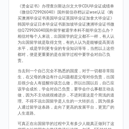
《烫金证书》办理查尔斯达尔文大学CDU毕业证成绩单
《微信Q729926040》国外留信存档认证wse认证《购
买澳洲毕业证书美国毕业证英国毕业证加拿大毕业证》
韩国毕业证日本毕业证书新加坡毕业证澳洲毕业证书微
信Q729926040国外留学被退学本科不能毕业怎么办？
相信对每个人来说，出国留学的定义都不一样，有人认
为出国留学就是取得文凭，有的人认为是能够提高英语
水平，或是学到更专业的专业知识等等，当然以上这些
都对，便是更重要的是在留学过程中要学会对自己负
责。
当去到一个自己完全不熟悉的国度，对于一切都非常陌
生，在父母的身边有什么问题都是父母对你负责，出国
后很少会人有提醒你该怎么做，所以出国以后，自己应
该学会成长，学会对自己负责，要学会什么事都主动去
做，因为不主动就很难进步，不进则退这是个简浅的道
理。不得不说出国留学是人生的一大转折点，因为很多
人通过留学这条路，走向了更高的发展平台，更宽广的
人生道路。
可真正在出国留学的过程中又有多少人能真正做到了这