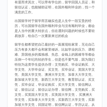
有退而求其次，可以带有学位的，留学回国人员证，和
留信认证，也能辅助证明，在国外顺利毕业的，找一个
满意的工作。
出国留学对于留学而言确实也是人生中一段宝贵的经
历，可出国留学在国外顺利毕业与没有顺利毕业，都会
是人当中的重大转折点，但在遇到问题的时候也不要轻
易放弃，给自己一次重新来过的机会
留学生都希望把自己最好的一面展现给家里，无论自己
压力有多大都不会和家里倾诉。比如学业的压力、课程
难、异国他乡的孤独感、失恋、金钱上的困难等等都会
压倒一个年纪尚轻的学生，但是也不要气馁，因为我们
特别为这类学生提供办理：文凭购买、毕业证购买、大
学文凭、大学毕业证、买文凭、买毕业证、英国大学文
凭、美国大学文凭、澳洲大学文凭、加拿大大学文凭、
新加坡大学文凭、新西兰大学文凭、教育部认证、买文
凭，买毕业证，毕业证购买，买大学文凭，留信网认
证，留信认证，留信认证办理，留信网，文凭购买，买
文凭，买英国大学文凭，买美国大学文凭， 买澳洲大
学文凭，买加拿大大学文凭，买新西兰大学文凭，买新
加坡大学文凭，回国证明，留信网认证，学历认证。从