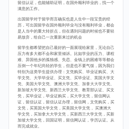
留信认证，也能辅助证明，在国外顺利毕业的，找一个
满意的工作。
出国留学对于留学而言确实也是人生中一段宝贵的经
历，可出国留学在国外顺利毕业与没有顺利毕业，都会
是人当中的重大转折点，但在遇到问题的时候也不要轻
易放弃，给自己一次重新来过的机会
留学生都希望把自己最好的一面展现给家里，无论自己
压力有多大都不会和家里倾诉。比如学业的压力、课程
难、异国他乡的孤独感、失恋、金钱上的困难等等都会
压倒一个年纪尚轻的学生，但是也不要气馁，因为我们
特别为这类学生提供办理：文凭购买、毕业证购买、大
学文凭、大学毕业证、买文凭、买毕业证、英国大学文
凭、美国大学文凭、澳洲大学文凭、加拿大大学文凭、
新加坡大学文凭、新西兰大学文凭、教育部认证、买文
凭，买毕业证，毕业证购买，买大学文凭，留信网认
证，留信认证，留信认证办理，留信网，文凭购买，买
文凭，买英国大学文凭，买美国大学文凭， 买澳洲大
学文凭，买加拿大大学文凭，买新西兰大学文凭，买新
加坡大学文凭，回国证明，留信网认证，学历认证。从
而完成就业。