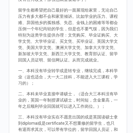
留学生都希望把自己最好的一面展现给家里，无论自己
压力有多大都不会和家里倾诉。比如学业的压力、课程
难、异国他乡的孤独感、失恋、金钱上的困难等等都会
压倒一个年纪尚轻的学生，但是也不要气馁，因为我们
特别为这类学生提供办理：文凭购买、毕业证购买、大
学文凭、大学毕业证、买文凭、买毕业证、英国大学文
凭、美国大学文凭、澳洲大学文凭、加拿大大学文凭、
新加坡大学文凭、新西兰大学文凭、教育部认证、留学
回国人员证明、留信网认证。从而完成就业。
一、本科没有毕业转学或是转专业，继续完成，本科学
业（这也适合，大一大二挂科，不能进入大三课程，学
习的）；
二、本科未毕业直接申请硕士，（适合大三本科没有毕
业的，英国一年制授课试硕士，时间短，含金量高，一
年之后顺利毕业回国就可以进入工作岗位。）；
三、本科没有毕业实在不愿意出国的或是英国读硕士拿
到diploma或是certificate又不想重修的留学生，也只
有退而求其次，可以带有学位的，留学回国人员证，和