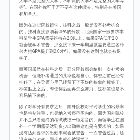
大学不是完整的大学，不旷课的大学不是完整的大学等
等”。在国外你可千万不要有这种想法，特别是在美国
和加拿大。
因为在这些院校留学，挂科之后一般是没有补考机会
的，挂科直接影响着GPA的分数，北美国家一般要求本
科留学生GPA需要维持在2.0以上，如果GPA低于2.0，
就会被学术警告，那么接下来一学期里就需要通过各种
努力把GPA提升到2.0才行。如果没有达到也就会被退
学了。
而英国虽然在挂科之后，部分院校都会给到一次补考的
机会，但能补考通过的几率也相当小。你想之前已经有
挂科了，在导师心里已经留下了不好的映象的标签了。
标签贴上之后，即使你后面再怎么努力，这标签也是不
容易摘下来的。
除了对学分有要求之后，国外院校对平时学生的出勤率
也是特别注重，也是纳入考察范围内的。因为国外院校
并不是只看最终的考试成绩一锤定音的。而留学生在国
外一个学期需要达到多少出勤率这也是有要求的，如果
没有达到要求的出勤率就会被警告，一次警告过后，还
没有任何改变，那么也就会被退学了。