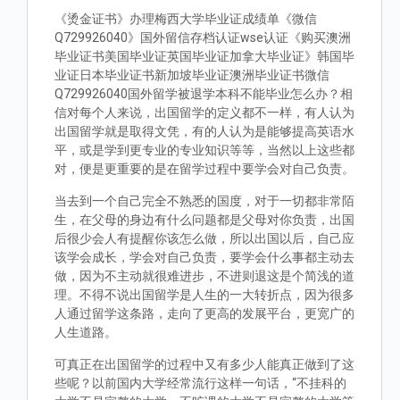
《烫金证书》办理梅西大学毕业证成绩单《微信
Q729926040》国外留信存档认证wse认证《购买澳洲
毕业证书美国毕业证英国毕业证加拿大毕业证》韩国毕
业证日本毕业证书新加坡毕业证澳洲毕业证书微信
Q729926040国外留学被退学本科不能毕业怎么办？相
信对每个人来说，出国留学的定义都不一样，有人认为
出国留学就是取得文凭，有的人认为是能够提高英语水
平，或是学到更专业的专业知识等等，当然以上这些都
对，便是更重要的是在留学过程中要学会对自己负责。
当去到一个自己完全不熟悉的国度，对于一切都非常陌
生，在父母的身边有什么问题都是父母对你负责，出国
后很少会人有提醒你该怎么做，所以出国以后，自己应
该学会成长，学会对自己负责，要学会什么事都主动去
做，因为不主动就很难进步，不进则退这是个简浅的道
理。不得不说出国留学是人生的一大转折点，因为很多
人通过留学这条路，走向了更高的发展平台，更宽广的
人生道路。
可真正在出国留学的过程中又有多少人能真正做到了这
些呢？以前国内大学经常流行这样一句话，“不挂科的