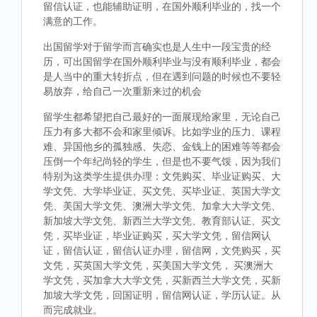
留信认证，也能辅助证明，在国外顺利毕业的，找一个
满意的工作。
出国留学对于留学而言确实也是人生中一段宝贵的经
历，可出国留学在国外顺利毕业与没有顺利毕业，都会
是人当中的重大转折点，但在遇到问题的时候也不要轻
易放弃，给自己一次重新来过的机会
留学生都希望把自己最好的一面展现给家里，无论自己
压力有多大都不会和家里倾诉。比如学业的压力、课程
难、异国他乡的孤独感、失恋、金钱上的困难等等都会
压倒一个年纪尚轻的学生，但是也不要气馁，因为我们
特别为这类学生提供办理：文凭购买、毕业证购买、大
学文凭、大学毕业证、买文凭、买毕业证、英国大学文
凭、美国大学文凭、澳洲大学文凭、加拿大大学文凭、
新加坡大学文凭、新西兰大学文凭、教育部认证、买文
凭，买毕业证，毕业证购买，买大学文凭，留信网认
证，留信认证，留信认证办理，留信网，文凭购买，买
文凭，买英国大学文凭，买美国大学文凭， 买澳洲大
学文凭，买加拿大大学文凭，买新西兰大学文凭，买新
加坡大学文凭，回国证明，留信网认证，学历认证。从
而完成就业。