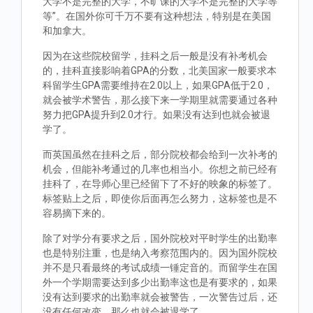
大学不是完整的大学，不旷课的大学不是完整的大学等
等”。在国外你可千万不要有这种想法，特别是在美国
和加拿大。
因为在这些院校留学，挂科之后一般是没有补考机会
的，挂科直接影响着GPA的分数，北美国家一般要求本
科留学生GPA需要维持在2.0以上，如果GPA低于2.0，
就会被学术警告，那么接下来一学期里就需要通过各种
努力把GPA提升到2.0才行。如果没有达到也就会被退
学了。
而英国虽然在挂科之后，部分院校都会给到一次补考的
机会，但能补考通过的几率也相当小。你想之前已经有
挂科了，在导师心里已经留下了不好的映象的标签了。
标签贴上之后，即使你后面再怎么努力，这标签也是不
容易摘下来的。
除了对学分有要求之后，国外院校对平时学生的出勤率
也是特别注重，也是纳入考察范围内的。因为国外院校
并不是只看最终的考试成绩一锤定音的。而留学生在国
外一个学期需要达到多少出勤率这也是有要求的，如果
没有达到要求的出勤率就会被警告，一次警告过后，还
没有任何改变，那么也就会被退学了。