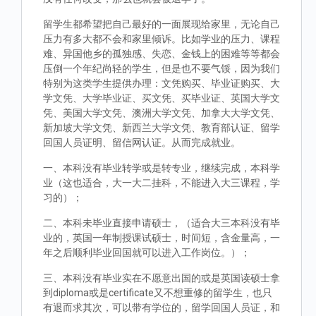
留学生都希望把自己最好的一面展现给家里，无论自己
压力有多大都不会和家里倾诉。比如学业的压力、课程
难、异国他乡的孤独感、失恋、金钱上的困难等等都会
压倒一个年纪尚轻的学生，但是也不要气馁，因为我们
特别为这类学生提供办理：文凭购买、毕业证购买、大
学文凭、大学毕业证、买文凭、买毕业证、英国大学文
凭、美国大学文凭、澳洲大学文凭、加拿大大学文凭、
新加坡大学文凭、新西兰大学文凭、教育部认证、留学
回国人员证明、留信网认证。从而完成就业。
一、本科没有毕业转学或是转专业，继续完成，本科学
业（这也适合，大一大二挂科，不能进入大三课程，学
习的）；
二、本科未毕业直接申请硕士，（适合大三本科没有毕
业的，英国一年制授课试硕士，时间短，含金量高，一
年之后顺利毕业回国就可以进入工作岗位。）；
三、本科没有毕业实在不愿意出国的或是英国读硕士拿
到diploma或是certificate又不想重修的留学生，也只
有退而求其次，可以带有学位的，留学回国人员证，和