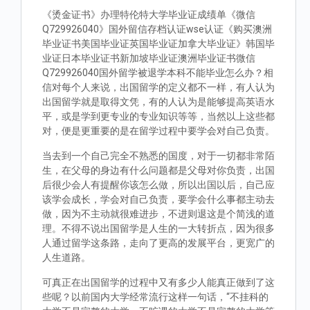
《烫金证书》办理特伦特大学毕业证成绩单《微信
Q729926040》国外留信存档认证wse认证《购买澳洲
毕业证书美国毕业证英国毕业证加拿大毕业证》韩国毕
业证日本毕业证书新加坡毕业证澳洲毕业证书微信
Q729926040国外留学被退学本科不能毕业怎么办？相
信对每个人来说，出国留学的定义都不一样，有人认为
出国留学就是取得文凭，有的人认为是能够提高英语水
平，或是学到更专业的专业知识等等，当然以上这些都
对，便是更重要的是在留学过程中要学会对自己负责。
当去到一个自己完全不熟悉的国度，对于一切都非常陌
生，在父母的身边有什么问题都是父母对你负责，出国
后很少会人有提醒你该怎么做，所以出国以后，自己应
该学会成长，学会对自己负责，要学会什么事都主动去
做，因为不主动就很难进步，不进则退这是个简浅的道
理。不得不说出国留学是人生的一大转折点，因为很多
人通过留学这条路，走向了更高的发展平台，更宽广的
人生道路。
可真正在出国留学的过程中又有多少人能真正做到了这
些呢？以前国内大学经常流行这样一句话，“不挂科的