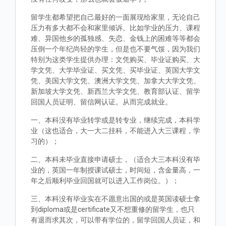
留学生都希望把自己最好的一面展现给家里，无论自己
压力有多大都不会和家里倾诉。比如学业的压力、课程
难、异国他乡的孤独感、失恋、金钱上的困难等等都会
压倒一个年纪尚轻的学生，但是也不要气馁，因为我们
特别为这类学生提供办理：文凭购买、毕业证购买、大
学文凭、大学毕业证、买文凭、买毕业证、英国大学文
凭、美国大学文凭、澳洲大学文凭、加拿大大学文凭、
新加坡大学文凭、新西兰大学文凭、教育部认证、留学
回国人员证明、留信网认证。从而完成就业。
一、本科没有毕业转学或是转专业，继续完成，本科学
业（这也适合，大一大二挂科，不能进入大三课程，学
习的）；
二、本科未毕业直接申请硕士，（适合大三本科没有毕
业的，英国一年制授课试硕士，时间短，含金量高，一
年之后顺利毕业回国就可以进入工作岗位。）；
三、本科没有毕业实在不愿意出国的或是英国读硕士拿
到diploma或是certificate又不想重修的留学生，也只
有退而求其次，可以带有学位的，留学回国人员证，和