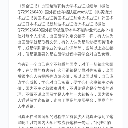
《烫金证书》办理赫瑞瓦特大学毕业证成绩单《微信
Q729926040》国外留信存档认证wse认证《购买澳洲
毕业证书美国毕业证英国毕业证加拿大毕业证》韩国毕
业证日本毕业证书新加坡毕业证澳洲毕业证书微信
Q729926040国外留学被退学本科不能毕业怎么办？相
信对每个人来说，出国留学的定义都不一样，有人认为
出国留学就是取得文凭，有的人认为是能够提高英语水
平，或是学到更专业的专业知识等等，当然以上这些都
对，便是更重要的是在留学过程中要学会对自己负责。
当去到一个自己完全不熟悉的国度，对于一切都非常陌
生，在父母的身边有什么问题都是父母对你负责，出国
后很少会人有提醒你该怎么做，所以出国以后，自己应
该学会成长，学会对自己负责，要学会什么事都主动去
做，因为不主动就很难进步，不进则退这是个简浅的道
理。不得不说出国留学是人生的一大转折点，因为很多
人通过留学这条路，走向了更高的发展平台，更宽广的
人生道路。
可真正在出国留学的过程中又有多少人能真正做到了这
些呢？以前国内大学经常流行这样一句话，“不挂科的