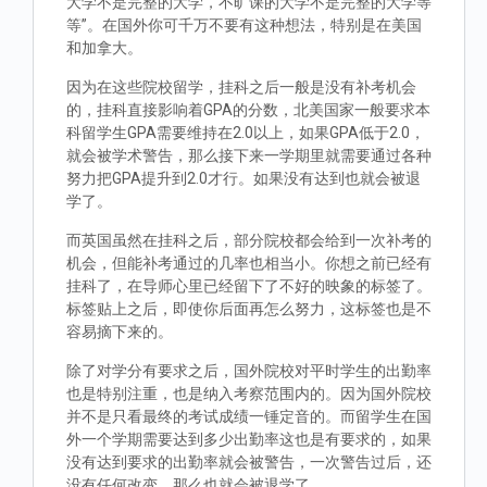
大学不是完整的大学，不旷课的大学不是完整的大学等
等”。在国外你可千万不要有这种想法，特别是在美国
和加拿大。
因为在这些院校留学，挂科之后一般是没有补考机会
的，挂科直接影响着GPA的分数，北美国家一般要求本
科留学生GPA需要维持在2.0以上，如果GPA低于2.0，
就会被学术警告，那么接下来一学期里就需要通过各种
努力把GPA提升到2.0才行。如果没有达到也就会被退
学了。
而英国虽然在挂科之后，部分院校都会给到一次补考的
机会，但能补考通过的几率也相当小。你想之前已经有
挂科了，在导师心里已经留下了不好的映象的标签了。
标签贴上之后，即使你后面再怎么努力，这标签也是不
容易摘下来的。
除了对学分有要求之后，国外院校对平时学生的出勤率
也是特别注重，也是纳入考察范围内的。因为国外院校
并不是只看最终的考试成绩一锤定音的。而留学生在国
外一个学期需要达到多少出勤率这也是有要求的，如果
没有达到要求的出勤率就会被警告，一次警告过后，还
没有任何改变，那么也就会被退学了。