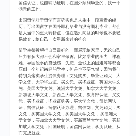
留信认证，也能辅助证明，在国外顺利毕业的，找一个
满意的工作。
出国留学对于留学而言确实也是人生中一段宝贵的经
历，可出国留学在国外顺利毕业与没有顺利毕业，都会
是人当中的重大转折点，但在遇到问题的时候也不要轻
易放弃，给自己一次重新来过的机会
留学生都希望把自己最好的一面展现给家里，无论自己
压力有多大都不会和家里倾诉。比如学业的压力、课程
难、异国他乡的孤独感、失恋、金钱上的困难等等都会
压倒一个年纪尚轻的学生，但是也不要气馁，因为我们
特别为这类学生提供办理：文凭购买、毕业证购买、大
学文凭、大学毕业证、买文凭、买毕业证、英国大学文
凭、美国大学文凭、澳洲大学文凭、加拿大大学文凭、
新加坡大学文凭、新西兰大学文凭、教育部认证、买文
凭，买毕业证，毕业证购买，买大学文凭，留信网认
证，留信认证，留信认证办理，留信网，文凭购买，买
文凭，买英国大学文凭，买美国大学文凭， 买澳洲大
学文凭，买加拿大大学文凭，买新西兰大学文凭，买新
加坡大学文凭，回国证明，留信网认证，学历认证。从
而完成就业。