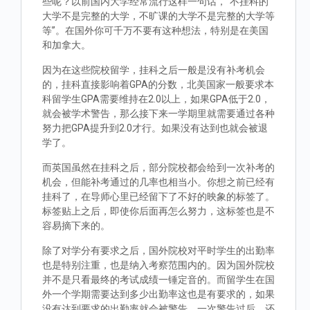
些呢？以前国内大学经常流行这样一句话，“不挂科的
大学不是完整的大学，不旷课的大学不是完整的大学等
等”。在国外你可千万不要有这种想法，特别是在美国
和加拿大。
因为在这些院校留学，挂科之后一般是没有补考机会
的，挂科直接影响着GPA的分数，北美国家一般要求本
科留学生GPA需要维持在2.0以上，如果GPA低于2.0，
就会被学术警告，那么接下来一学期里就需要通过各种
努力把GPA提升到2.0才行。如果没有达到也就会被退
学了。
而英国虽然在挂科之后，部分院校都会给到一次补考的
机会，但能补考通过的几率也相当小。你想之前已经有
挂科了，在导师心里已经留下了不好的映象的标签了。
标签贴上之后，即使你后面再怎么努力，这标签也是不
容易摘下来的。
除了对学分有要求之后，国外院校对平时学生的出勤率
也是特别注重，也是纳入考察范围内的。因为国外院校
并不是只看最终的考试成绩一锤定音的。而留学生在国
外一个学期需要达到多少出勤率这也是有要求的，如果
没有达到要求的出勤率就会被警告，一次警告过后，还