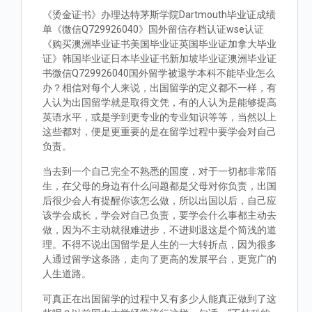
《烫金证书》办理达特茅斯学院Dartmouth毕业证成绩
单《微信Q729926040》国外留信存档认证wse认证
《购买澳洲毕业证书美国毕业证英国毕业证加拿大毕业
证》韩国毕业证日本毕业证书新加坡毕业证澳洲毕业证
书微信Q729926040国外留学被退学本科不能毕业怎么
办？相信对每个人来说，出国留学的定义都不一样，有
人认为出国留学就是取得文凭，有的人认为是能够提高
英语水平，或是学到更专业的专业知识等等，当然以上
这些都对，便是更重要的是在留学过程中要学会对自己
负责。
当去到一个自己完全不熟悉的国度，对于一切都非常陌
生，在父母的身边有什么问题都是父母对你负责，出国
后很少会人有提醒你该怎么做，所以出国以后，自己应
该学会成长，学会对自己负责，要学会什么事都主动去
做，因为不主动就很难进步，不进则退这是个简浅的道
理。不得不说出国留学是人生的一大转折点，因为很多
人通过留学这条路，走向了更高的发展平台，更宽广的
人生道路。
可真正在出国留学的过程中又有多少人能真正做到了这