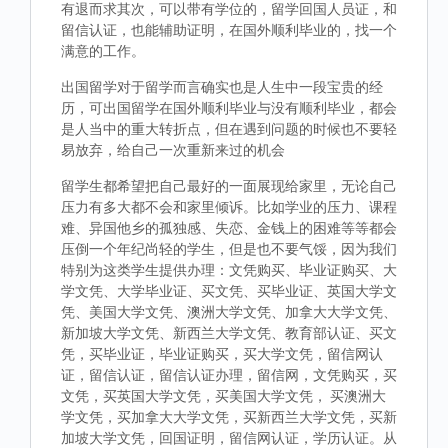
有退而求其次，可以带有学位的，留学回国人员证，和
留信认证，也能辅助证明，在国外顺利毕业的，找一个
满意的工作。
出国留学对于留学而言确实也是人生中一段宝贵的经
历，可出国留学在国外顺利毕业与没有顺利毕业，都会
是人当中的重大转折点，但在遇到问题的时候也不要轻
易放弃，给自己一次重新来过的机会
留学生都希望把自己最好的一面展现给家里，无论自己
压力有多大都不会和家里倾诉。比如学业的压力、课程
难、异国他乡的孤独感、失恋、金钱上的困难等等都会
压倒一个年纪尚轻的学生，但是也不要气馁，因为我们
特别为这类学生提供办理：文凭购买、毕业证购买、大
学文凭、大学毕业证、买文凭、买毕业证、英国大学文
凭、美国大学文凭、澳洲大学文凭、加拿大大学文凭、
新加坡大学文凭、新西兰大学文凭、教育部认证、买文
凭，买毕业证，毕业证购买，买大学文凭，留信网认
证，留信认证，留信认证办理，留信网，文凭购买，买
文凭，买英国大学文凭，买美国大学文凭， 买澳洲大
学文凭，买加拿大大学文凭，买新西兰大学文凭，买新
加坡大学文凭，回国证明，留信网认证，学历认证。从