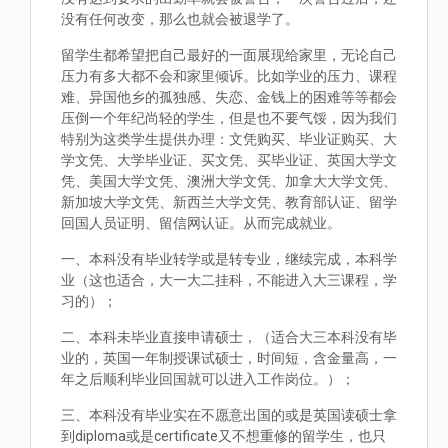
没有任何改变，那么也就会被退学了。
留学生都希望把自己最好的一面展现给家里，无论自己
压力有多大都不会和家里倾诉。比如学业的压力、课程
难、异国他乡的孤独感、失恋、金钱上的困难等等都会
压倒一个年纪尚轻的学生，但是也不要气馁，因为我们
特别为这类学生提供办理：文凭购买、毕业证购买、大
学文凭、大学毕业证、买文凭、买毕业证、英国大学文
凭、美国大学文凭、澳洲大学文凭、加拿大大学文凭、
新加坡大学文凭、新西兰大学文凭、教育部认证、留学
回国人员证明、留信网认证。从而完成就业。
一、本科没有毕业转学或是转专业，继续完成，本科学
业（这也适合，大一大二挂科，不能进入大三课程，学
习的）；
二、本科未毕业直接申请硕士，（适合大三本科没有毕
业的，英国一年制授课试硕士，时间短，含金量高，一
年之后顺利毕业回国就可以进入工作岗位。）；
三、本科没有毕业实在不愿意出国的或是英国读硕士拿
到diploma或是certificate又不想重修的留学生，也只