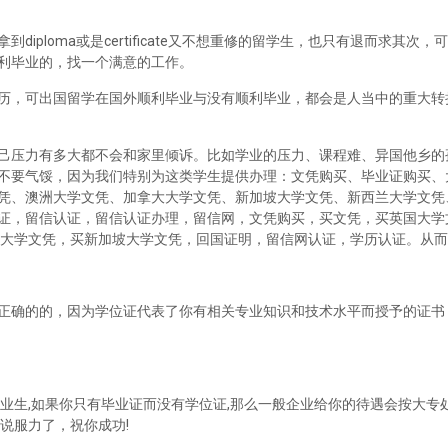
iploma或是certificate又不想重修的留学生，也只有退而求其次
利毕业的，找一个满意的工作。
历，可出国留学在国外顺利毕业与没有顺利毕业，都会是人当中的重大转
己压力有多大都不会和家里倾诉。比如学业的压力、课程难、异国他乡的
不要气馁，因为我们特别为这类学生提供办理：文凭购买、毕业证购买、
凭、澳洲大学文凭、加拿大大学文凭、新加坡大学文凭、新西兰大学文凭
证，留信认证，留信认证办理，留信网，文凭购买，买文凭，买英国大学
兰大学文凭，买新加坡大学文凭，回国证明，留信网认证，学历认证。从
正确的的，因为学位证代表了你有相关专业知识和技术水平而授予的证书
业生,如果你只有毕业证而没有学位证,那么一般企业给你的待遇会按大专处
说服力了，祝你成功!