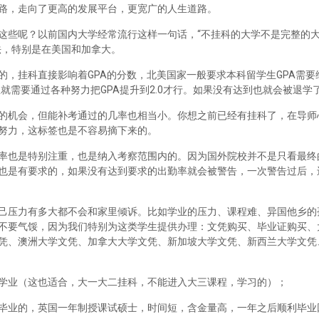
路，走向了更高的发展平台，更宽广的人生道路。
这些呢？以前国内大学经常流行这样一句话，“不挂科的大学不是完整的
法，特别是在美国和加拿大。
，挂科直接影响着GPA的分数，北美国家一般要求本科留学生GPA需要维
里就需要通过各种努力把GPA提升到2.0才行。如果没有达到也就会被退学
的机会，但能补考通过的几率也相当小。你想之前已经有挂科了，在导师
努力，这标签也是不容易摘下来的。
率也是特别注重，也是纳入考察范围内的。因为国外院校并不是只看最终
也是有要求的，如果没有达到要求的出勤率就会被警告，一次警告过后，
己压力有多大都不会和家里倾诉。比如学业的压力、课程难、异国他乡的
不要气馁，因为我们特别为这类学生提供办理：文凭购买、毕业证购买、
凭、澳洲大学文凭、加拿大大学文凭、新加坡大学文凭、新西兰大学文凭
学业（这也适合，大一大二挂科，不能进入大三课程，学习的）；
毕业的，英国一年制授课试硕士，时间短，含金量高，一年之后顺利毕业