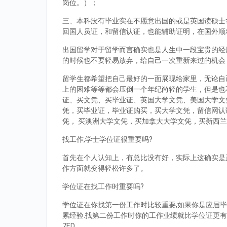
岗位。）；
三、本科没有毕业实在不愿意出国的或是英国读硕士拿到d
回国人员证，和留信认证，也能辅助证明，在国外顺
出国留学对于留学而言确实也是人生中一段宝贵的经
的时候也不要轻易放弃，给自己一次重新来过的机会
留学生都希望把自己最好的一面展现给家里，无论自
上的困难等等都会压倒一个年纪尚轻的学生，但是也
证、买文凭、买毕业证、英国大学文凭、美国大学文
凭，买毕业证，毕业证购买，买大学文凭，留信网认
凭， 买澳洲大学文凭，买加拿大大学文凭，买新西
找工作,学士学位证很重要吗?
首先在个人认知上，有总比没有好，实际上这确实是
作方面就变得轻松许多了。
学位证在找工作时重要吗?
学位证在你找第一份工作时比较重要,如果你是应届毕
累经验.找第二份工作时你的工作业绩就比学位证更有
7ED