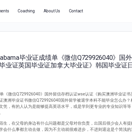
ents
Coaching
About Us
Contact
bama毕业证成绩单《微信Q729926040》
国毕业证英国毕业证加拿大毕业证》韩国毕业证
单《微信Q729926040》国外留信存档认证wse认证《购买澳洲毕业证
澳洲毕业证书微信Q729926040国外留学被退学本科不能毕业怎么办
文凭，有的人认为是能够提高英语水平，或是学到更专业的专业知识等等
。
陌生，在父母的身边有什么问题都是父母对你负责，出国后很少会人有提
学会什么事都主动去做，因为不主动就很难进步，不进则退这是个简浅的