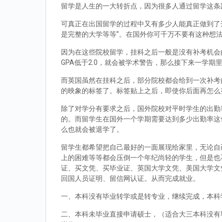
留学是人生的一大转折点，因为很多人通过留学这条
可真正在出国留学的过程中又有多少人能真正做到了
是完整的大学等等”。在国外你可千万不要有这种想
因为在这些院校留学，挂科之后一般是没有补考机会的
GPA低于2.0，就会被学术警告，那么接下来一学期
而英国虽然在挂科之后，部分院校都会给到一次补考
的映象的标签了。标签贴上之后，即使你后面再怎么
除了对学分有要求之后，国外院校对平时学生的出勤
的。而留学生在国外一个学期需要达到多少出勤率这
么也就会被退学了。
留学生都希望把自己最好的一面展现给家里，无论自
上的困难等等都会压倒一个年纪尚轻的学生，但是也
证、买文凭、买毕业证、英国大学文凭、美国大学文
回国人员证明、留信网认证。从而完成就业。
一、本科没有毕业转学或是转专业，继续完成，本科
二、本科未毕业直接申请硕士，（适合大三本科没有