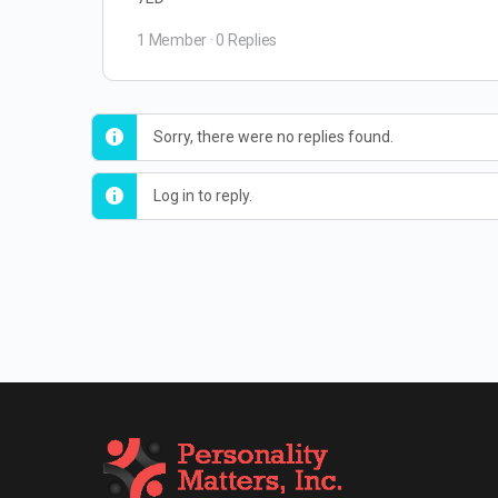
1 Member
·
0 Replies
Sorry, there were no replies found.
Log in to reply.