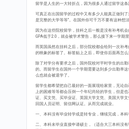
留学是人生的一大转折点，因为很多人通过留学这条
可真正在出国留学的过程中又有多少人能真正做到了
是完整的大学等等”。在国外你可千万不要有这种想
因为在这些院校留学，挂科之后一般是没有补考机会的
GPA低于2.0，就会被学术警告，那么接下来一学期
而英国虽然在挂科之后，部分院校都会给到一次补考
的映象的标签了。标签贴上之后，即使你后面再怎么
除了对学分有要求之后，国外院校对平时学生的出勤
的。而留学生在国外一个学期需要达到多少出勤率这
么也就会被退学了。
留学生都希望把自己最好的一面展现给家里，无论自
上的困难等等都会压倒一个年纪尚轻的学生，但是也
证、买文凭、买毕业证、英国大学文凭、美国大学文
回国人员证明、留信网认证。从而完成就业。
一、本科没有毕业转学或是转专业，继续完成，本科
二、本科未毕业直接申请硕士，（适合大三本科没有