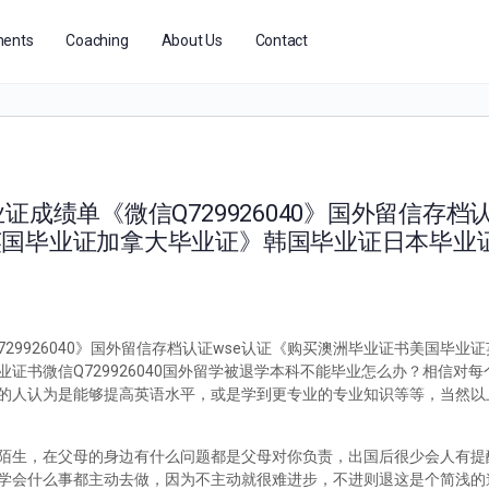
ents
Coaching
About Us
Contact
成绩单《微信Q729926040》国外留信存档认
英国毕业证加拿大毕业证》韩国毕业证日本毕业
29926040》国外留信存档认证wse认证《购买澳洲毕业证书美国毕业
证书微信Q729926040国外留学被退学本科不能毕业怎么办？相信对
的人认为是能够提高英语水平，或是学到更专业的专业知识等等，当然以
陌生，在父母的身边有什么问题都是父母对你负责，出国后很少会人有提
学会什么事都主动去做，因为不主动就很难进步，不进则退这是个简浅的