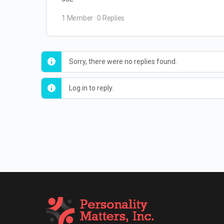
1 Member
·
0 Replies
Sorry, there were no replies found.
Log in to reply.