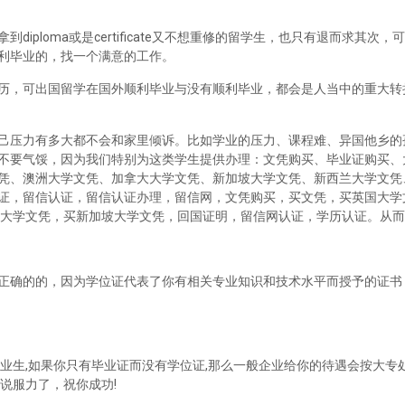
iploma或是certificate又不想重修的留学生，也只有退而求其次
利毕业的，找一个满意的工作。
历，可出国留学在国外顺利毕业与没有顺利毕业，都会是人当中的重大转
己压力有多大都不会和家里倾诉。比如学业的压力、课程难、异国他乡的
不要气馁，因为我们特别为这类学生提供办理：文凭购买、毕业证购买、
凭、澳洲大学文凭、加拿大大学文凭、新加坡大学文凭、新西兰大学文凭
证，留信认证，留信认证办理，留信网，文凭购买，买文凭，买英国大学
兰大学文凭，买新加坡大学文凭，回国证明，留信网认证，学历认证。从
正确的的，因为学位证代表了你有相关专业知识和技术水平而授予的证书
业生,如果你只有毕业证而没有学位证,那么一般企业给你的待遇会按大专处
说服力了，祝你成功!