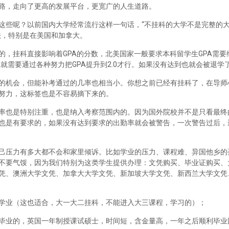
路，走向了更高的发展平台，更宽广的人生道路。
这些呢？以前国内大学经常流行这样一句话，“不挂科的大学不是完整的
法，特别是在美国和加拿大。
，挂科直接影响着GPA的分数，北美国家一般要求本科留学生GPA需要维
里就需要通过各种努力把GPA提升到2.0才行。如果没有达到也就会被退学
的机会，但能补考通过的几率也相当小。你想之前已经有挂科了，在导师
努力，这标签也是不容易摘下来的。
率也是特别注重，也是纳入考察范围内的。因为国外院校并不是只看最终
也是有要求的，如果没有达到要求的出勤率就会被警告，一次警告过后，
己压力有多大都不会和家里倾诉。比如学业的压力、课程难、异国他乡的
不要气馁，因为我们特别为这类学生提供办理：文凭购买、毕业证购买、
凭、澳洲大学文凭、加拿大大学文凭、新加坡大学文凭、新西兰大学文凭
学业（这也适合，大一大二挂科，不能进入大三课程，学习的）；
毕业的，英国一年制授课试硕士，时间短，含金量高，一年之后顺利毕业