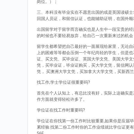
岗位。）；
三、本科没有毕业实在不愿意出国的或是英国读硕士拿到d
回国人员证，和留信认证，也能辅助证明，在国外顺
出国留学对于留学而言确实也是人生中一段宝贵的经
的时候也不要轻易放弃，给自己一次重新来过的机会
留学生都希望把自己最好的一面展现给家里，无论自
上的困难等等都会压倒一个年纪尚轻的学生，但是也
证、买文凭、买毕业证、英国大学文凭、美国大学文
凭，买毕业证，毕业证购买，买大学文凭，留信网认
凭， 买澳洲大学文凭，买加拿大大学文凭，买新西
找工作,学士学位证很重要吗?
首先在个人认知上，有总比没有好，实际上这确实是
作方面就变得轻松许多了。
学位证在找工作时重要吗?
学位证在你找第一份工作时比较重要,如果你是应届毕
累经验.找第二份工作时你的工作业绩就比学位证更有
56E