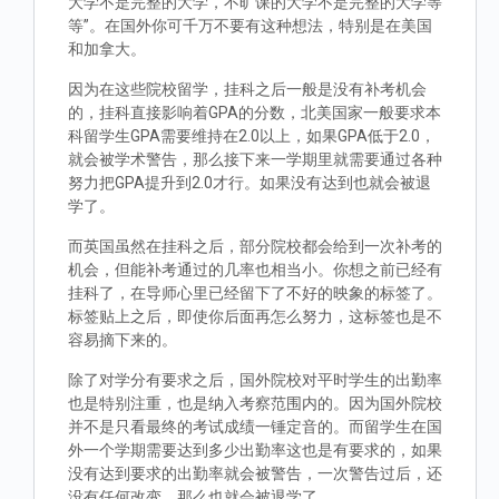
大学不是完整的大学，不旷课的大学不是完整的大学等
等”。在国外你可千万不要有这种想法，特别是在美国
和加拿大。
因为在这些院校留学，挂科之后一般是没有补考机会
的，挂科直接影响着GPA的分数，北美国家一般要求本
科留学生GPA需要维持在2.0以上，如果GPA低于2.0，
就会被学术警告，那么接下来一学期里就需要通过各种
努力把GPA提升到2.0才行。如果没有达到也就会被退
学了。
而英国虽然在挂科之后，部分院校都会给到一次补考的
机会，但能补考通过的几率也相当小。你想之前已经有
挂科了，在导师心里已经留下了不好的映象的标签了。
标签贴上之后，即使你后面再怎么努力，这标签也是不
容易摘下来的。
除了对学分有要求之后，国外院校对平时学生的出勤率
也是特别注重，也是纳入考察范围内的。因为国外院校
并不是只看最终的考试成绩一锤定音的。而留学生在国
外一个学期需要达到多少出勤率这也是有要求的，如果
没有达到要求的出勤率就会被警告，一次警告过后，还
没有任何改变，那么也就会被退学了。