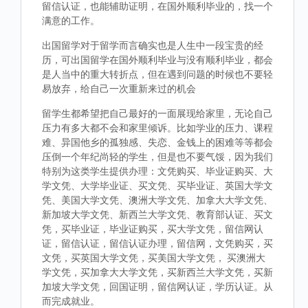
留信认证，也能辅助证明，在国外顺利毕业的，找一个
满意的工作。
出国留学对于留学而言确实也是人生中一段宝贵的经
历，可出国留学在国外顺利毕业与没有顺利毕业，都会
是人当中的重大转折点，但在遇到问题的时候也不要轻
易放弃，给自己一次重新来过的机会
留学生都希望把自己最好的一面展现给家里，无论自己
压力有多大都不会和家里倾诉。比如学业的压力、课程
难、异国他乡的孤独感、失恋、金钱上的困难等等都会
压倒一个年纪尚轻的学生，但是也不要气馁，因为我们
特别为这类学生提供办理：文凭购买、毕业证购买、大
学文凭、大学毕业证、买文凭、买毕业证、英国大学文
凭、美国大学文凭、澳洲大学文凭、加拿大大学文凭、
新加坡大学文凭、新西兰大学文凭、教育部认证、买文
凭，买毕业证，毕业证购买，买大学文凭，留信网认
证，留信认证，留信认证办理，留信网，文凭购买，买
文凭，买英国大学文凭，买美国大学文凭， 买澳洲大
学文凭，买加拿大大学文凭，买新西兰大学文凭，买新
加坡大学文凭，回国证明，留信网认证，学历认证。从
而完成就业。