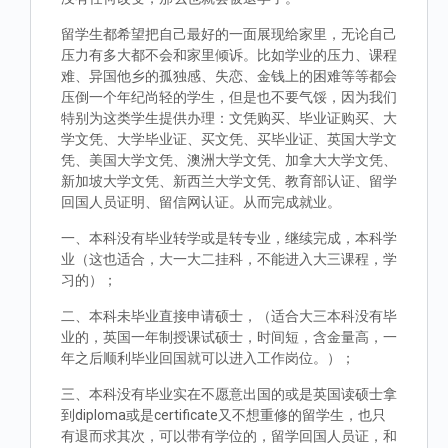
留学生都希望把自己最好的一面展现给家里，无论自己
压力有多大都不会和家里倾诉。比如学业的压力、课程
难、异国他乡的孤独感、失恋、金钱上的困难等等都会
压倒一个年纪尚轻的学生，但是也不要气馁，因为我们
特别为这类学生提供办理：文凭购买、毕业证购买、大
学文凭、大学毕业证、买文凭、买毕业证、英国大学文
凭、美国大学文凭、澳洲大学文凭、加拿大大学文凭、
新加坡大学文凭、新西兰大学文凭、教育部认证、留学
回国人员证明、留信网认证。从而完成就业。
一、本科没有毕业转学或是转专业，继续完成，本科学
业（这也适合，大一大二挂科，不能进入大三课程，学
习的）；
二、本科未毕业直接申请硕士，（适合大三本科没有毕
业的，英国一年制授课试硕士，时间短，含金量高，一
年之后顺利毕业回国就可以进入工作岗位。）；
三、本科没有毕业实在不愿意出国的或是英国读硕士拿
到diploma或是certificate又不想重修的留学生，也只
有退而求其次，可以带有学位的，留学回国人员证，和