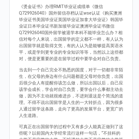
《烫金证书》办理RMIT毕业证成绩单《微信
Q729926040》国外留信存档认证wse认证《购买澳洲
毕业证书美国毕业证英国毕业证加拿大毕业证》韩国毕
业证日本毕业证书新加坡毕业证澳洲毕业证书微信
Q729926040国外留学被退学本科不能毕业怎么办？相
信对每个人来说，出国留学的定义都不一样，有人认为
出国留学就是取得文凭，有的人认为是能够提高英语水
平，或是学到更专业的专业知识等等，当然以上这些都
对，便是更重要的是在留学过程中要学会对自己负责。
当去到一个自己完全不熟悉的国度，对于一切都非常陌
生，在父母的身边有什么问题都是父母对你负责，出国
后很少会人有提醒你该怎么做，所以出国以后，自己应
该学会成长，学会对自己负责，要学会什么事都主动去
做，因为不主动就很难进步，不进则退这是个简浅的道
理。不得不说出国留学是人生的一大转折点，因为很多
人通过留学这条路，走向了更高的发展平台，更宽广的
人生道路。
可真正在出国留学的过程中又有多少人能真正做到了这
些呢？以前国内大学经常流行这样一句话，“不挂科的