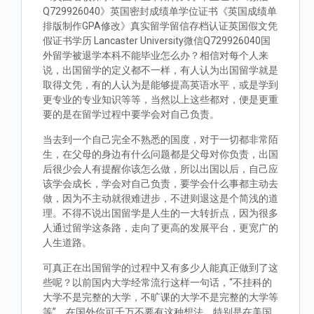
Q729926040》英国密封成绩单学位证书《英国成绩单
排版制作GPA修改》真实留学留信存档认证英国假文凭
假证书学历 Lancaster University微信Q729926040国
外留学被退学本科不能毕业怎么办？相信对每个人来
说，出国留学的定义都不一样，有人认为出国留学就是
取得文凭，有的人认为是能够提高英语水平，或是学到
更专业的专业知识等等，当然以上这些都对，便是更重
要的是在留学过程中要学会对自己负责。
当去到一个自己完全不熟悉的国度，对于一切都非常陌
生，在父母的身边有什么问题都是父母对你负责，出国
后很少会人有提醒你该怎么做，所以出国以后，自己应
该学会成长，学会对自己负责，要学会什么事都主动去
做，因为不主动就很难进步，不进则退这是个简浅的道
理。不得不说出国留学是人生的一大转折点，因为很多
人通过留学这条路，走向了更高的发展平台，更宽广的
人生道路。
可真正在出国留学的过程中又有多少人能真正做到了这
些呢？以前国内大学经常流行这样一句话，“不挂科的
大学不是完整的大学，不旷课的大学不是完整的大学等
等”。在国外你可千万不要有这种想法，特别是在美国