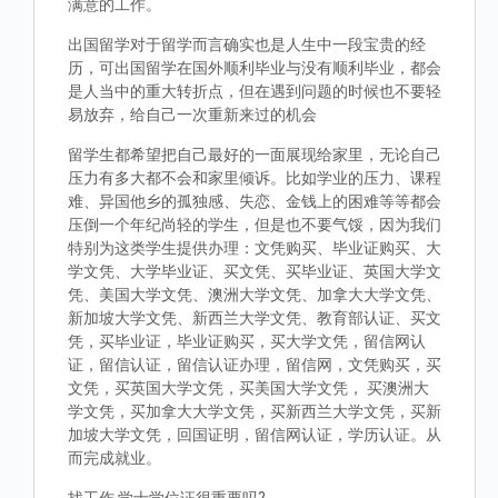
满意的工作。
出国留学对于留学而言确实也是人生中一段宝贵的经
历，可出国留学在国外顺利毕业与没有顺利毕业，都会
是人当中的重大转折点，但在遇到问题的时候也不要轻
易放弃，给自己一次重新来过的机会
留学生都希望把自己最好的一面展现给家里，无论自己
压力有多大都不会和家里倾诉。比如学业的压力、课程
难、异国他乡的孤独感、失恋、金钱上的困难等等都会
压倒一个年纪尚轻的学生，但是也不要气馁，因为我们
特别为这类学生提供办理：文凭购买、毕业证购买、大
学文凭、大学毕业证、买文凭、买毕业证、英国大学文
凭、美国大学文凭、澳洲大学文凭、加拿大大学文凭、
新加坡大学文凭、新西兰大学文凭、教育部认证、买文
凭，买毕业证，毕业证购买，买大学文凭，留信网认
证，留信认证，留信认证办理，留信网，文凭购买，买
文凭，买英国大学文凭，买美国大学文凭， 买澳洲大
学文凭，买加拿大大学文凭，买新西兰大学文凭，买新
加坡大学文凭，回国证明，留信网认证，学历认证。从
而完成就业。