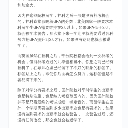
和加拿大。
因为在这些院校留学，挂科之后一般是没有补考机会
的，挂科直接影响着GPA的分数，北美国家一般要求本
科留学生GPA需要维持在2.0以上，如果GPA低于2.0，
就会被学术警告，那么接下来一学期里就需要通过各种
努力把GPA提升到2.0才行。如果没有达到也就会被退
学了。
而英国虽然在挂科之后，部分院校都会给到一次补考的
机会，但能补考通过的几率也相当小。你想之前已经有
挂科了，在导师心里已经留下了不好的映象的标签了。
标签贴上之后，即使你后面再怎么努力，这标签也是不
容易摘下来的。
除了对学分有要求之后，国外院校对平时学生的出勤率
也是特别注重，也是纳入考察范围内的。因为国外院校
并不是只看最终的考试成绩一锤定音的。而留学生在国
外一个学期需要达到多少出勤率这也是有要求的，如果
没有达到要求的出勤率就会被警告，一次警告过后，还
没有任何改变，那么也就会被退学了。