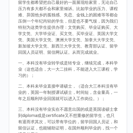
留学生都希望把自己最好的一面展现给家里，无论自己
压力有多大都不会和家里倾诉。比如学业的压力、课程
难、异国他乡的孤独感、失恋、金钱上的困难等等都会
压倒一个年纪尚轻的学生，但是也不要气馁，因为我们
特别为这类学生提供办理：文凭购买、毕业证购买、大
学文凭、大学毕业证、买文凭、买毕业证、英国大学文
凭、美国大学文凭、澳洲大学文凭、加拿大大学文凭、
新加坡大学文凭、新西兰大学文凭、教育部认证、留学
回国人员证明、留信网认证。从而完成就业。
一、本科没有毕业转学或是转专业，继续完成，本科学
业（这也适合，大一大二挂科，不能进入大三课程，学
习的）；
二、本科未毕业直接申请硕士，（适合大三本科没有毕
业的，英国一年制授课试硕士，时间短，含金量高，一
年之后顺利毕业回国就可以进入工作岗位。）；
三、本科没有毕业实在不愿意出国的或是英国读硕士拿
到diploma或是certificate又不想重修的留学生，也只
有退而求其次，可以带有学位的，留学回国人员证，和
留信认证，也能辅助证明，在国外顺利毕业的，找一个