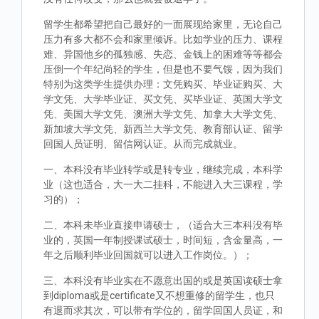
留学生都希望把自己最好的一面展现给家里，无论自己
压力有多大都不会和家里倾诉。比如学业的压力、课程
难、异国他乡的孤独感、失恋、金钱上的困难等等都会
压倒一个年纪尚轻的学生，但是也不要气馁，因为我们
特别为这类学生提供办理：文凭购买、毕业证购买、大
学文凭、大学毕业证、买文凭、买毕业证、英国大学文
凭、美国大学文凭、澳洲大学文凭、加拿大大学文凭、
新加坡大学文凭、新西兰大学文凭、教育部认证、留学
回国人员证明、留信网认证。从而完成就业。
一、本科没有毕业转学或是转专业，继续完成，本科学
业（这也适合，大一大二挂科，不能进入大三课程，学
习的）；
二、本科未毕业直接申请硕士，（适合大三本科没有毕
业的，英国一年制授课试硕士，时间短，含金量高，一
年之后顺利毕业回国就可以进入工作岗位。）；
三、本科没有毕业实在不愿意出国的或是英国读硕士拿
到diploma或是certificate又不想重修的留学生，也只
有退而求其次，可以带有学位的，留学回国人员证，和