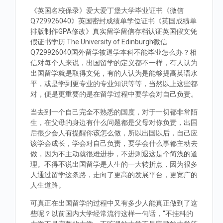
《英国名校保录》爱大爱丁堡大学毕业证书《微信
Q729926040》英国密封成绩单学位证书《英国成绩单
排版制作GPA修改》真实留学留信存档认证英国假文凭
假证书学历 The University of Edinburgh微信
Q729926040国外留学被退学本科不能毕业怎么办？相
信对每个人来说，出国留学的定义都不一样，有人认为
出国留学就是取得文凭，有的人认为是能够提高英语水
平，或是学到更专业的专业知识等等，当然以上这些都
对，便是更重要的是在留学过程中要学会对自己负责。
当去到一个自己完全不熟悉的国度，对于一切都非常陌
生，在父母的身边有什么问题都是父母对你负责，出国
后很少会人有提醒你该怎么做，所以出国以后，自己应
该学会成长，学会对自己负责，要学会什么事都主动去
做，因为不主动就很难进步，不进则退这是个简浅的道
理。不得不说出国留学是人生的一大转折点，因为很多
人通过留学这条路，走向了更高的发展平台，更宽广的
人生道路。
可真正在出国留学的过程中又有多少人能真正做到了这
些呢？以前国内大学经常流行这样一句话，“不挂科的