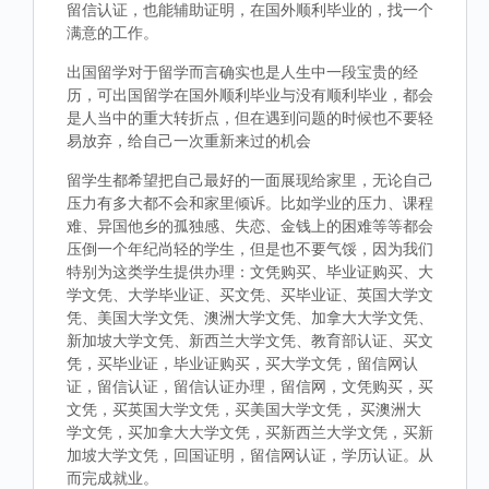
留信认证，也能辅助证明，在国外顺利毕业的，找一个
满意的工作。
出国留学对于留学而言确实也是人生中一段宝贵的经
历，可出国留学在国外顺利毕业与没有顺利毕业，都会
是人当中的重大转折点，但在遇到问题的时候也不要轻
易放弃，给自己一次重新来过的机会
留学生都希望把自己最好的一面展现给家里，无论自己
压力有多大都不会和家里倾诉。比如学业的压力、课程
难、异国他乡的孤独感、失恋、金钱上的困难等等都会
压倒一个年纪尚轻的学生，但是也不要气馁，因为我们
特别为这类学生提供办理：文凭购买、毕业证购买、大
学文凭、大学毕业证、买文凭、买毕业证、英国大学文
凭、美国大学文凭、澳洲大学文凭、加拿大大学文凭、
新加坡大学文凭、新西兰大学文凭、教育部认证、买文
凭，买毕业证，毕业证购买，买大学文凭，留信网认
证，留信认证，留信认证办理，留信网，文凭购买，买
文凭，买英国大学文凭，买美国大学文凭， 买澳洲大
学文凭，买加拿大大学文凭，买新西兰大学文凭，买新
加坡大学文凭，回国证明，留信网认证，学历认证。从
而完成就业。