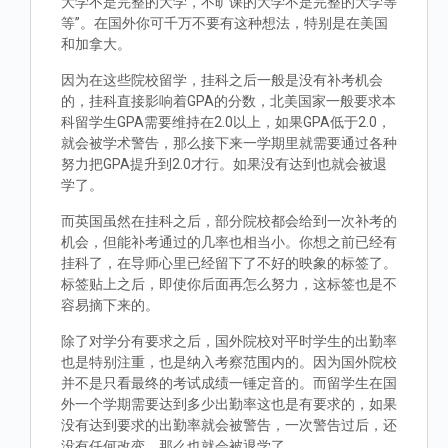
大学不是完整的大学，不旷课的大学不是完整的大学等
等”。在国外你可千万不要有这种想法，特别是在美国
和加拿大。
因为在这些院校留学，挂科之后一般是没有补考机会
的，挂科直接影响着GPA的分数，北美国家一般要求本
科留学生GPA需要维持在2.0以上，如果GPA低于2.0，
就会被学术警告，那么接下来一学期里就需要通过各种
努力把GPA提升到2.0才行。如果没有达到也就会被退
学了。
而英国虽然在挂科之后，部分院校都会给到一次补考的
机会，但能补考通过的几率也相当小。你想之前已经有
挂科了，在导师心里已经留下了不好的映象的标签了。
标签贴上之后，即使你后面再怎么努力，这标签也是不
容易摘下来的。
除了对学分有要求之后，国外院校对平时学生的出勤率
也是特别注重，也是纳入考察范围内的。因为国外院校
并不是只看最终的考试成绩一锤定音的。而留学生在国
外一个学期需要达到多少出勤率这也是有要求的，如果
没有达到要求的出勤率就会被警告，一次警告过后，还
没有任何改变，那么也就会被退学了。