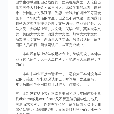
留学生都希望把自己最好的一面展现给家里，无论自己
压力有多大都不会和家里倾诉。比如学业的压力、课程
难、异国他乡的孤独感、失恋、金钱上的困难等等都会
压倒一个年纪尚轻的学生，但是也不要气馁，因为我们
特别为这类学生提供办理：文凭购买、毕业证购买、大
学文凭、大学毕业证、买文凭、买毕业证、英国大学文
凭、美国大学文凭、澳洲大学文凭、加拿大大学文凭、
新加坡大学文凭、新西兰大学文凭、教育部认证、留学
回国人员证明、留信网认证。从而完成就业。
一、本科没有毕业转学或是转专业，继续完成，本科学
业（这也适合，大一大二挂科，不能进入大三课程，学
习的）；
二、本科未毕业直接申请硕士，（适合大三本科没有毕
业的，英国一年制授课试硕士，时间短，含金量高，一
年之后顺利毕业回国就可以进入工作岗位。）；
三、本科没有毕业实在不愿意出国的或是英国读硕士拿
到diploma或是certificate又不想重修的留学生，也只
有退而求其次，可以带有学位的，留学回国人员证，和
留信认证，也能辅助证明，在国外顺利毕业的，找一个