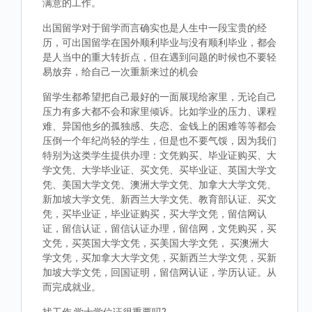
满意的工作。
出国留学对于留学而言确实也是人生中一段宝贵的经
历，可出国留学在国外顺利毕业与没有顺利毕业，都会
是人当中的重大转折点，但在遇到问题的时候也不要轻
易放弃，给自己一次重新来过的机会
留学生都希望把自己最好的一面展现给家里，无论自己
压力有多大都不会和家里倾诉。比如学业的压力、课程
难、异国他乡的孤独感、失恋、金钱上的困难等等都会
压倒一个年纪尚轻的学生，但是也不要气馁，因为我们
特别为这类学生提供办理：文凭购买、毕业证购买、大
学文凭、大学毕业证、买文凭、买毕业证、英国大学文
凭、美国大学文凭、澳洲大学文凭、加拿大大学文凭、
新加坡大学文凭、新西兰大学文凭、教育部认证、买文
凭，买毕业证，毕业证购买，买大学文凭，留信网认
证，留信认证，留信认证办理，留信网，文凭购买，买
文凭，买英国大学文凭，买美国大学文凭， 买澳洲大
学文凭，买加拿大大学文凭，买新西兰大学文凭，买新
加坡大学文凭，回国证明，留信网认证，学历认证。从
而完成就业。