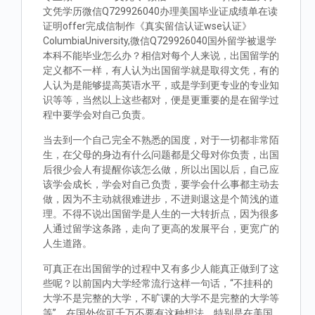
文凭学历微信Q729926040办理美国毕业证成绩单在读
证明offer完成信制作《真实留信认证wse认证》
ColumbiaUniversity,微信Q729926040国外留学被退学
本科不能毕业怎么办？相信对每个人来说，出国留学的
定义都不一样，有人认为出国留学就是取得文凭，有的
人认为是能够提高英语水平，或是学到更专业的专业知
识等等，当然以上这些都对，便是更重要的是在留学过
程中要学会对自己负责。
当去到一个自己完全不熟悉的国度，对于一切都非常陌
生，在父母的身边有什么问题都是父母对你负责，出国
后很少会人有提醒你该怎么做，所以出国以后，自己应
该学会成长，学会对自己负责，要学会什么事都主动去
做，因为不主动就很难进步，不进则退这是个简浅的道
理。不得不说出国留学是人生的一大转折点，因为很多
人通过留学这条路，走向了更高的发展平台，更宽广的
人生道路。
可真正在出国留学的过程中又有多少人能真正做到了这
些呢？以前国内大学经常流行这样一句话，“不挂科的
大学不是完整的大学，不旷课的大学不是完整的大学等
等”。在国外你可千万不要有这种想法，特别是在美国