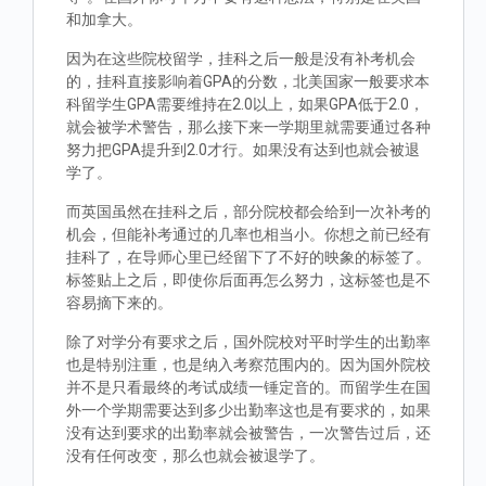
和加拿大。
因为在这些院校留学，挂科之后一般是没有补考机会
的，挂科直接影响着GPA的分数，北美国家一般要求本
科留学生GPA需要维持在2.0以上，如果GPA低于2.0，
就会被学术警告，那么接下来一学期里就需要通过各种
努力把GPA提升到2.0才行。如果没有达到也就会被退
学了。
而英国虽然在挂科之后，部分院校都会给到一次补考的
机会，但能补考通过的几率也相当小。你想之前已经有
挂科了，在导师心里已经留下了不好的映象的标签了。
标签贴上之后，即使你后面再怎么努力，这标签也是不
容易摘下来的。
除了对学分有要求之后，国外院校对平时学生的出勤率
也是特别注重，也是纳入考察范围内的。因为国外院校
并不是只看最终的考试成绩一锤定音的。而留学生在国
外一个学期需要达到多少出勤率这也是有要求的，如果
没有达到要求的出勤率就会被警告，一次警告过后，还
没有任何改变，那么也就会被退学了。