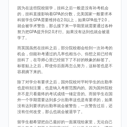
因为在这些院校留学，挂科之后一般是没有补考机会
的，挂科直接影响着GPA的分数，北美国家一般要求本
科留学生GPA需要维持在2.0以上，如果GPA低于2.0，
就会被学术警告，那么接下来一学期里就需要通过各种
努力把GPA提升到2.0才行。如果没有达到也就会被退
学了。
而英国虽然在挂科之后，部分院校都会给到一次补考的
机会，但能补考通过的几率也相当小。你想之前已经有
挂科了，在导师心里已经留下了不好的映象的标签了。
标签贴上之后，即使你后面再怎么努力，这标签也是不
容易摘下来的。
除了对学分有要求之后，国外院校对平时学生的出勤率
也是特别注重，也是纳入考察范围内的。因为国外院校
并不是只看最终的考试成绩一锤定音的。而留学生在国
外一个学期需要达到多少出勤率这也是有要求的，如果
没有达到要求的出勤率就会被警告，一次警告过后，还
没有任何改变，那么也就会被退学了。
留学生都希望把自己最好的一面展现给家里，无论自己