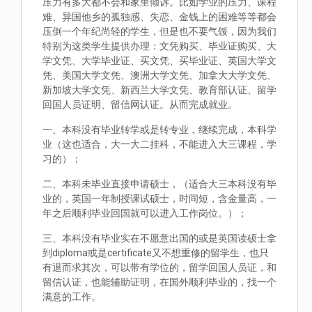
压力有多大都不会和家里倾诉。比如学业的压力、课程
难、异国他乡的孤独感、失恋、金钱上的困难等等都会
压倒一个年纪尚轻的学生，但是也不要气馁，因为我们
特别为这类学生提供办理：文凭购买、毕业证购买、大
学文凭、大学毕业证、买文凭、买毕业证、英国大学文
凭、美国大学文凭、澳洲大学文凭、加拿大大学文凭、
新加坡大学文凭、新西兰大学文凭、教育部认证、留学
回国人员证明、留信网认证。从而完成就业。
一、本科没有毕业转学或是转专业，继续完成，本科学
业（这也适合，大一大二挂科，不能进入大三课程，学
习的）；
二、本科未毕业直接申请硕士，（适合大三本科没有毕
业的，英国一年制授课试硕士，时间短，含金量高，一
年之后顺利毕业回国就可以进入工作岗位。）；
三、本科没有毕业实在不愿意出国的或是英国读硕士拿
到diploma或是certificate又不想重修的留学生，也只
有退而求其次，可以带有学位的，留学回国人员证，和
留信认证，也能辅助证明，在国外顺利毕业的，找一个
满意的工作。