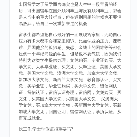
出国留学对于留学而言确实也是人生中一段宝贵的经
历，可出国留学在国外顺利毕业与没有顺利毕业，都会
是人当中的重大转折点，但在遇到问题的时候也不要轻
易放弃，给自己一次重新来过的机会
留学生都希望把自己最好的一面展现给家里，无论自己
压力有多大都不会和家里倾诉。比如学业的压力、课程
难、异国他乡的孤独感、失恋、金钱上的困难等等都会
压倒一个年纪尚轻的学生，但是也不要气馁，因为我们
特别为这类学生提供办理：文凭购买、毕业证购买、大
学文凭、大学毕业证、买文凭、买毕业证、英国大学文
凭、美国大学文凭、澳洲大学文凭、加拿大大学文凭、
新加坡大学文凭、新西兰大学文凭、教育部认证、买文
凭，买毕业证，毕业证购买，买大学文凭，留信网认
证，留信认证，留信认证办理，留信网，文凭购买，买
文凭，买英国大学文凭，买美国大学文凭， 买澳洲大
学文凭，买加拿大大学文凭，买新西兰大学文凭，买新
加坡大学文凭，回国证明，留信网认证，学历认证。从
而完成就业。
找工作,学士学位证很重要吗?