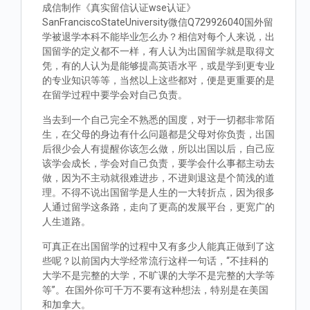
成信制作《真实留信认证wse认证》
SanFranciscoStateUniversity微信Q729926040国外留
学被退学本科不能毕业怎么办？相信对每个人来说，出
国留学的定义都不一样，有人认为出国留学就是取得文
凭，有的人认为是能够提高英语水平，或是学到更专业
的专业知识等等，当然以上这些都对，便是更重要的是
在留学过程中要学会对自己负责。
当去到一个自己完全不熟悉的国度，对于一切都非常陌
生，在父母的身边有什么问题都是父母对你负责，出国
后很少会人有提醒你该怎么做，所以出国以后，自己应
该学会成长，学会对自己负责，要学会什么事都主动去
做，因为不主动就很难进步，不进则退这是个简浅的道
理。不得不说出国留学是人生的一大转折点，因为很多
人通过留学这条路，走向了更高的发展平台，更宽广的
人生道路。
可真正在出国留学的过程中又有多少人能真正做到了这
些呢？以前国内大学经常流行这样一句话，“不挂科的
大学不是完整的大学，不旷课的大学不是完整的大学等
等”。在国外你可千万不要有这种想法，特别是在美国
和加拿大。