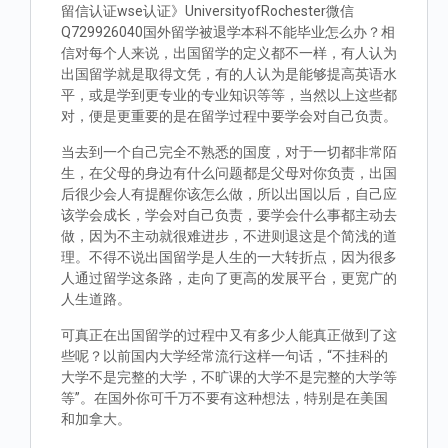
留信认证wse认证》UniversityofRochester微信
Q729926040国外留学被退学本科不能毕业怎么办？相
信对每个人来说，出国留学的定义都不一样，有人认为
出国留学就是取得文凭，有的人认为是能够提高英语水
平，或是学到更专业的专业知识等等，当然以上这些都
对，便是更重要的是在留学过程中要学会对自己负责。
当去到一个自己完全不熟悉的国度，对于一切都非常陌
生，在父母的身边有什么问题都是父母对你负责，出国
后很少会人有提醒你该怎么做，所以出国以后，自己应
该学会成长，学会对自己负责，要学会什么事都主动去
做，因为不主动就很难进步，不进则退这是个简浅的道
理。不得不说出国留学是人生的一大转折点，因为很多
人通过留学这条路，走向了更高的发展平台，更宽广的
人生道路。
可真正在出国留学的过程中又有多少人能真正做到了这
些呢？以前国内大学经常流行这样一句话，“不挂科的
大学不是完整的大学，不旷课的大学不是完整的大学等
等”。在国外你可千万不要有这种想法，特别是在美国
和加拿大。