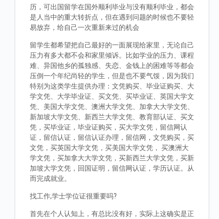
历，可出国留学在国外顺利毕业与没有顺利毕业，都会
是人当中的重大转折点，但在遇到问题的时候也不要轻
易放弃，给自己一次重新来过的机会
留学生都希望把自己最好的一面展现给家里，无论自己
压力有多大都不会和家里倾诉。比如学业的压力、课程
难、异国他乡的孤独感、失恋、金钱上的困难等等都会
压倒一个年纪尚轻的学生，但是也不要气馁，因为我们
特别为这类学生提供办理：文凭购买、毕业证购买、大
学文凭、大学毕业证、买文凭、买毕业证、英国大学文
凭、美国大学文凭、澳洲大学文凭、加拿大大学文凭、
新加坡大学文凭、新西兰大学文凭、教育部认证、买文
凭，买毕业证，毕业证购买，买大学文凭，留信网认
证，留信认证，留信认证办理，留信网，文凭购买，买
文凭，买英国大学文凭，买美国大学文凭， 买澳洲大
学文凭，买加拿大大学文凭，买新西兰大学文凭，买新
加坡大学文凭，回国证明，留信网认证，学历认证。从
而完成就业。
找工作,学士学位证很重要吗?
首先在个人认知上，有总比没有好，实际上这确实是正