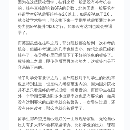
因为在这些院校留学，挂科之后一般是没有补考机会
的，挂科直接影响着GPA的分数，北美国家一般要求本
科留学生GPA需要维持在2.0以上，如果GPA低于2.0，
就会被学术警告，那么接下来一学期里就需要通过各种
努力把GPA提升到2.0才行。如果没有达到也就会被退
学了。
而英国虽然在挂科之后，部分院校都会给到一次补考的
机会，但能补考通过的几率也相当小。你想之前已经有
挂科了，在导师心里已经留下了不好的映象的标签了。
标签贴上之后，即使你后面再怎么努力，这标签也是不
容易摘下来的。
除了对学分有要求之后，国外院校对平时学生的出勤率
也是特别注重，也是纳入考察范围内的。因为国外院校
并不是只看最终的考试成绩一锤定音的。而留学生在国
外一个学期需要达到多少出勤率这也是有要求的，如果
没有达到要求的出勤率就会被警告，一次警告过后，还
没有任何改变，那么也就会被退学了。
留学生都希望把自己最好的一面展现给家里，无论自己
压力有多大都不会和家里倾诉。比如学业的压力、课程