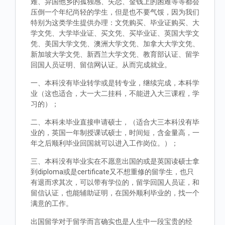
难、异国他乡的孤独感、失恋、金钱上的困难等等都会
压倒一个年纪尚轻的学生，但是也不要气馁，因为我们
特别为这类学生提供办理：文凭购买、毕业证购买、大
学文凭、大学毕业证、买文凭、买毕业证、英国大学文
凭、美国大学文凭、澳洲大学文凭、加拿大大学文凭、
新加坡大学文凭、新西兰大学文凭、教育部认证、留学
回国人员证明、留信网认证。从而完成就业。
一、本科没有毕业转学或是转专业，继续完成，本科学
业（这也适合，大一大二挂科，不能进入大三课程，学
习的）；
二、本科未毕业直接申请硕士，（适合大三本科没有毕
业的，英国一年制授课试硕士，时间短，含金量高，一
年之后顺利毕业回国就可以进入工作岗位。）；
三、本科没有毕业实在不愿意出国的或是英国读硕士拿
到diploma或是certificate又不想重修的留学生，也只
有退而求其次，可以带有学位的，留学回国人员证，和
留信认证，也能辅助证明，在国外顺利毕业的，找一个
满意的工作。
出国留学对于留学而言确实也是人生中一段宝贵的经