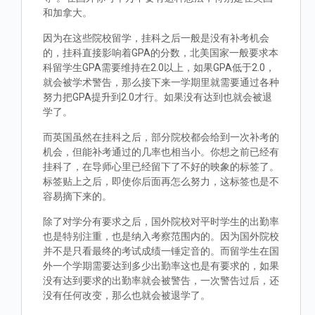
和加拿大。
因为在这些院校留学，挂科之后一般是没有补考机会
的，挂科直接影响着GPA的分数，北美国家一般要求本
科留学生GPA需要维持在2.0以上，如果GPA低于2.0，
就会被学术警告，那么接下来一学期里就需要通过各种
努力把GPA提升到2.0才行。如果没有达到也就会被退
学了。
而英国虽然在挂科之后，部分院校都会给到一次补考的
机会，但能补考通过的几率也相当小。你想之前已经有
挂科了，在导师心里已经留下了不好的映象的标签了。
标签贴上之后，即使你后面再怎么努力，这标签也是不
容易摘下来的。
除了对学分有要求之后，国外院校对平时学生的出勤率
也是特别注重，也是纳入考察范围内的。因为国外院校
并不是只看最终的考试成绩一锤定音的。而留学生在国
外一个学期需要达到多少出勤率这也是有要求的，如果
没有达到要求的出勤率就会被警告，一次警告过后，还
没有任何改变，那么也就会被退学了。