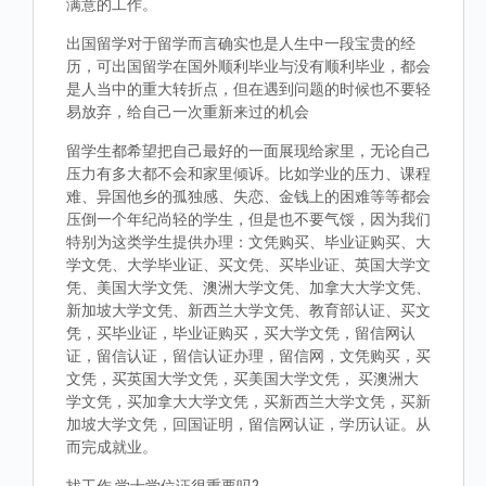
满意的工作。
出国留学对于留学而言确实也是人生中一段宝贵的经
历，可出国留学在国外顺利毕业与没有顺利毕业，都会
是人当中的重大转折点，但在遇到问题的时候也不要轻
易放弃，给自己一次重新来过的机会
留学生都希望把自己最好的一面展现给家里，无论自己
压力有多大都不会和家里倾诉。比如学业的压力、课程
难、异国他乡的孤独感、失恋、金钱上的困难等等都会
压倒一个年纪尚轻的学生，但是也不要气馁，因为我们
特别为这类学生提供办理：文凭购买、毕业证购买、大
学文凭、大学毕业证、买文凭、买毕业证、英国大学文
凭、美国大学文凭、澳洲大学文凭、加拿大大学文凭、
新加坡大学文凭、新西兰大学文凭、教育部认证、买文
凭，买毕业证，毕业证购买，买大学文凭，留信网认
证，留信认证，留信认证办理，留信网，文凭购买，买
文凭，买英国大学文凭，买美国大学文凭， 买澳洲大
学文凭，买加拿大大学文凭，买新西兰大学文凭，买新
加坡大学文凭，回国证明，留信网认证，学历认证。从
而完成就业。