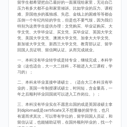
留学生都希望把自己最好的一面展现给家里，无论自己
压力有多大都不会和家里倾诉。比如学业的压力、课程
难、异国他乡的孤独感、失恋、金钱上的困难等等都会
压倒一个年纪尚轻的学生，但是也不要气馁，因为我们
特别为这类学生提供办理：文凭购买、毕业证购买、大
学文凭、大学毕业证、买文凭、买毕业证、英国大学文
凭、美国大学文凭、澳洲大学文凭、加拿大大学文凭、
新加坡大学文凭、新西兰大学文凭、教育部认证、留学
回国人员证明、留信网认证。从而完成就业。
一、本科没有毕业转学或是转专业，继续完成，本科学
业（这也适合，大一大二挂科，不能进入大三课程，学
习的）；
二、本科未毕业直接申请硕士，（适合大三本科没有毕
业的，英国一年制授课试硕士，时间短，含金量高，一
年之后顺利毕业回国就可以进入工作岗位。）；
三、本科没有毕业实在不愿意出国的或是英国读硕士拿
到diploma或是certificate又不想重修的留学生，也只
有退而求其次，可以带有学位的，留学回国人员证，和
留信认证，也能辅助证明，在国外顺利毕业的，找一个