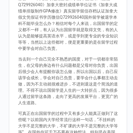
Q729926040》加拿大密封成绩单学位证书《加拿大成
绩单排版制作GPA修改》真实留学留信存档认证加拿大
假文凭假证书学历微信Q729926040国外留学被退学本
科不能毕业怎么办？相信对每个人来说，出国留学的定
义都不一样，有人认为出国留学就是取得文凭，有的人
认为是能够提高英语水平，或是学到更专业的专业知识
等等，当然以上这些都对，便是更重要的是在留学过程
中要学会对自己负责。
当去到一个自己完全不熟悉的国度，对于一切都非常陌
生，在父母的身边有什么问题都是父母对你负责，出国
后很少会人有提醒你该怎么做，所以出国以后，自己应
该学会成长，学会对自己负责，要学会什么事都主动去
做，因为不主动就很难进步，不进则退这是个简浅的道
理。不得不说出国留学是人生的一大转折点，因为很多
人通过留学这条路，走向了更高的发展平台，更宽广的
人生道路。
可真正在出国留学的过程中又有多少人能真正做到了这
些呢？以前国内大学经常流行这样一句话，“不挂科的
大学不是完整的大学，不旷课的大学不是完整的大学等
等”。在国外你可千万不要有这种想法，特别是在美国