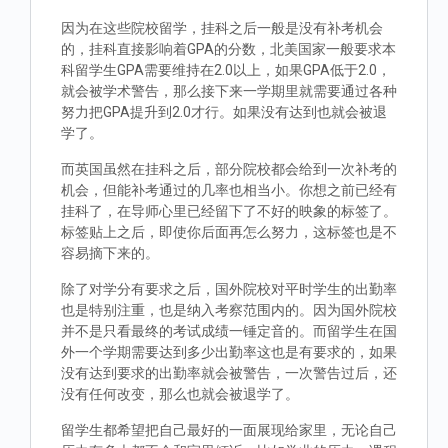
因为在这些院校留学，挂科之后一般是没有补考机会
的，挂科直接影响着GPA的分数，北美国家一般要求本
科留学生GPA需要维持在2.0以上，如果GPA低于2.0，
就会被学术警告，那么接下来一学期里就需要通过各种
努力把GPA提升到2.0才行。如果没有达到也就会被退
学了。
而英国虽然在挂科之后，部分院校都会给到一次补考的
机会，但能补考通过的几率也相当小。你想之前已经有
挂科了，在导师心里已经留下了不好的映象的标签了。
标签贴上之后，即使你后面再怎么努力，这标签也是不
容易摘下来的。
除了对学分有要求之后，国外院校对平时学生的出勤率
也是特别注重，也是纳入考察范围内的。因为国外院校
并不是只看最终的考试成绩一锤定音的。而留学生在国
外一个学期需要达到多少出勤率这也是有要求的，如果
没有达到要求的出勤率就会被警告，一次警告过后，还
没有任何改变，那么也就会被退学了。
留学生都希望把自己最好的一面展现给家里，无论自己