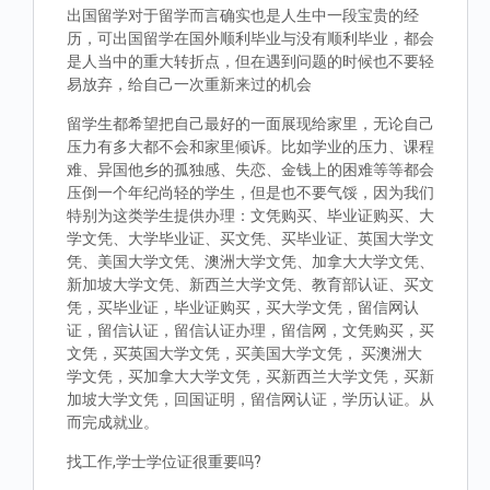
出国留学对于留学而言确实也是人生中一段宝贵的经
历，可出国留学在国外顺利毕业与没有顺利毕业，都会
是人当中的重大转折点，但在遇到问题的时候也不要轻
易放弃，给自己一次重新来过的机会
留学生都希望把自己最好的一面展现给家里，无论自己
压力有多大都不会和家里倾诉。比如学业的压力、课程
难、异国他乡的孤独感、失恋、金钱上的困难等等都会
压倒一个年纪尚轻的学生，但是也不要气馁，因为我们
特别为这类学生提供办理：文凭购买、毕业证购买、大
学文凭、大学毕业证、买文凭、买毕业证、英国大学文
凭、美国大学文凭、澳洲大学文凭、加拿大大学文凭、
新加坡大学文凭、新西兰大学文凭、教育部认证、买文
凭，买毕业证，毕业证购买，买大学文凭，留信网认
证，留信认证，留信认证办理，留信网，文凭购买，买
文凭，买英国大学文凭，买美国大学文凭， 买澳洲大
学文凭，买加拿大大学文凭，买新西兰大学文凭，买新
加坡大学文凭，回国证明，留信网认证，学历认证。从
而完成就业。
找工作,学士学位证很重要吗?