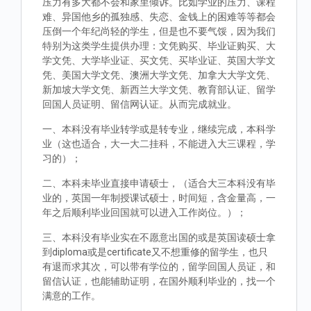
压力有多大都不会和家里倾诉。比如学业的压力、课程
难、异国他乡的孤独感、失恋、金钱上的困难等等都会
压倒一个年纪尚轻的学生，但是也不要气馁，因为我们
特别为这类学生提供办理：文凭购买、毕业证购买、大
学文凭、大学毕业证、买文凭、买毕业证、英国大学文
凭、美国大学文凭、澳洲大学文凭、加拿大大学文凭、
新加坡大学文凭、新西兰大学文凭、教育部认证、留学
回国人员证明、留信网认证。从而完成就业。
一、本科没有毕业转学或是转专业，继续完成，本科学
业（这也适合，大一大二挂科，不能进入大三课程，学
习的）；
二、本科未毕业直接申请硕士，（适合大三本科没有毕
业的，英国一年制授课试硕士，时间短，含金量高，一
年之后顺利毕业回国就可以进入工作岗位。）；
三、本科没有毕业实在不愿意出国的或是英国读硕士拿
到diploma或是certificate又不想重修的留学生，也只
有退而求其次，可以带有学位的，留学回国人员证，和
留信认证，也能辅助证明，在国外顺利毕业的，找一个
满意的工作。