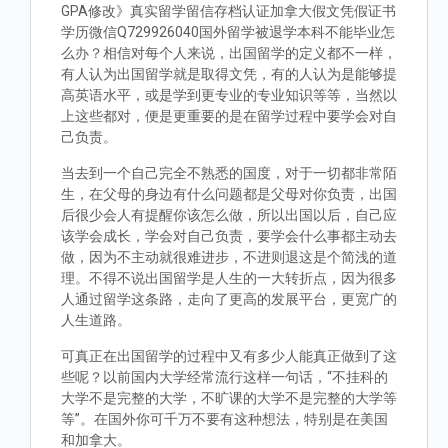
GPA修改》真实留学留信存档认证加拿大假文凭假证书
学历微信Q729926040国外留学被退学本科不能毕业怎
么办？相信对每个人来说，出国留学的定义都不一样，
有人认为出国留学就是取得文凭，有的人认为是能够提
高英语水平，或是学到更专业的专业知识等等，当然以
上这些都对，便是更重要的是在留学过程中要学会对自
己负责。
当去到一个自己完全不熟悉的国度，对于一切都非常陌
生，在父母的身边有什么问题都是父母对你负责，出国
后很少会人有提醒你该怎么做，所以出国以后，自己应
该学会成长，学会对自己负责，要学会什么事都主动去
做，因为不主动就很难进步，不进则退这是个简浅的道
理。不得不说出国留学是人生的一大转折点，因为很多
人通过留学这条路，走向了更高的发展平台，更宽广的
人生道路。
可真正在出国留学的过程中又有多少人能真正做到了这
些呢？以前国内大学经常流行这样一句话，“不挂科的
大学不是完整的大学，不旷课的大学不是完整的大学等
等”。在国外你可千万不要有这种想法，特别是在美国
和加拿大。